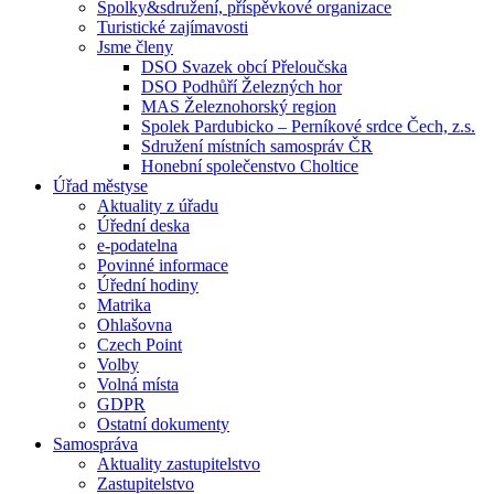
Spolky&sdružení, příspěvkové organizace
Turistické zajímavosti
Jsme členy
DSO Svazek obcí Přeloučska
DSO Podhůří Železných hor
MAS Železnohorský region
Spolek Pardubicko – Perníkové srdce Čech, z.s.
Sdružení místních samospráv ČR
Honební společenstvo Choltice
Úřad městyse
Aktuality z úřadu
Úřední deska
e-podatelna
Povinné informace
Úřední hodiny
Matrika
Ohlašovna
Czech Point
Volby
Volná místa
GDPR
Ostatní dokumenty
Samospráva
Aktuality zastupitelstvo
Zastupitelstvo