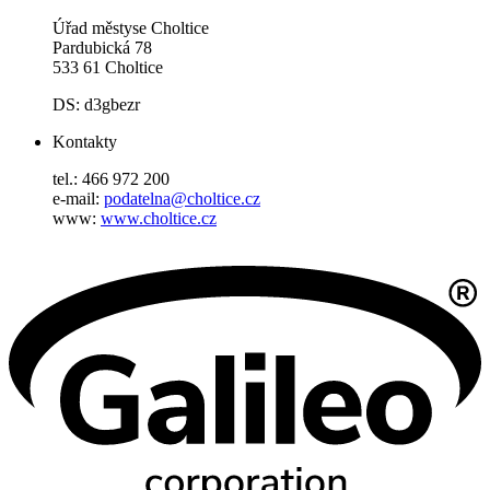
Úřad městyse Choltice
Pardubická 78
533 61 Choltice
DS: d3gbezr
Kontakty
tel.: 466 972 200
e-mail:
podatelna@choltice.cz
www:
www.choltice.cz