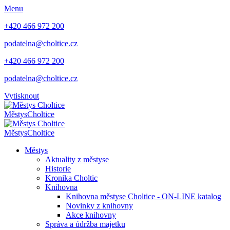
Menu
+420 466 972 200
podatelna@choltice.cz
+420 466 972 200
podatelna@choltice.cz
Vytisknout
Městys
Choltice
Městys
Choltice
Městys
Aktuality z městyse
Historie
Kronika Choltic
Knihovna
Knihovna městyse Choltice - ON-LINE katalog
Novinky z knihovny
Akce knihovny
Správa a údržba majetku