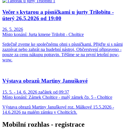
Večer s kytarou a písničkami u jurty Trilobitu -
úterý 26.5.2026 od 19:00
26. 5. 2026
Místo konání:
Jurta kmene Trilobit - Choltice
Srdečně zveme ke společnému ohni s písničkami. Přijďte si s námi
zazpívat nebo zahrát na hudební nástroj. Občerstvení připraveno -
pouze za cenu nákupu potravin. Těšíme se na první letošní pow-
wow.
Výstava obrazů Martiny Januškové
15. 5. - 14. 6. 2026 začátek od 09:37
Místo konání:
Zámek Choltice - malý zámek čp. 5 - Choltice
Výstava obrazů Martiny Januškové roz. Málkové 15.5.2026 -
14.6.2026 na malém zámku v Cholticích.
Mobilní rozhlas - registrace