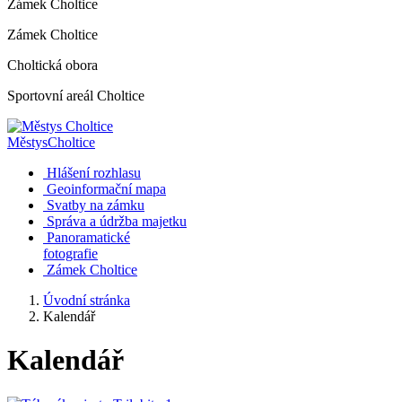
Zámek Choltice
Zámek Choltice
Choltická obora
Sportovní areál Choltice
Městys
Choltice
Hlášení rozhlasu
Geoinformační mapa
Svatby na zámku
Správa a údržba majetku
Panoramatické
fotografie
Zámek Choltice
Úvodní stránka
Kalendář
Kalendář