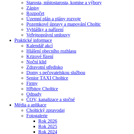
Starosta, místostarosta, komise a výbory
Zápisy
Rozpočet
Územní plán a plány rozvoje
Pozemkové úpravy a mapování Choltic
Vyhlášky a nařízení
Veřejnoprávní smlouvy
Praktické informace
Kalendář akcí
Hlášení obecního rozhlasu
Krizové řízení
Noční klid
Zdravotní středisko
Domy s pečovatelskou službou
Senior TAXI Choltice
Firmy
Hřbitov Choltice
Odpady
ČOV, kanalizace a stočné
Média a aplikace
Choltický zpravodaj
Fotogalerie
Rok 2026
Rok 2025
Rok 2024