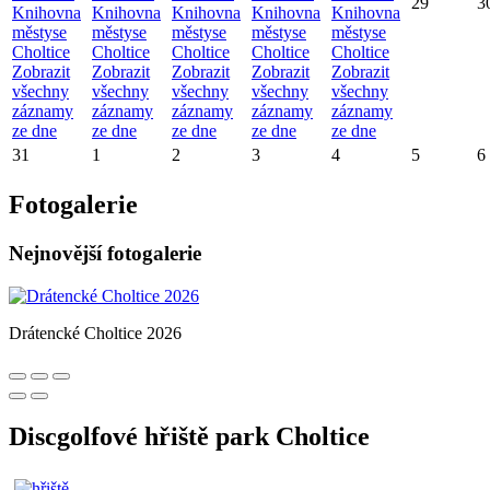
29
3
Knihovna
Knihovna
Knihovna
Knihovna
Knihovna
městyse
městyse
městyse
městyse
městyse
Choltice
Choltice
Choltice
Choltice
Choltice
Zobrazit
Zobrazit
Zobrazit
Zobrazit
Zobrazit
všechny
všechny
všechny
všechny
všechny
záznamy
záznamy
záznamy
záznamy
záznamy
ze dne
ze dne
ze dne
ze dne
ze dne
31
1
2
3
4
5
6
Fotogalerie
Nejnovější fotogalerie
Drátencké Choltice 2026
Discgolfové hřiště park Choltice