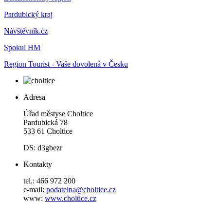
Pardubický kraj
Návštěvník.cz
Spokul HM
Region Tourist - Vaše dovolená v Česku
Adresa
Úřad městyse Choltice
Pardubická 78
533 61 Choltice
DS: d3gbezr
Kontakty
tel.: 466 972 200
e-mail:
podatelna@choltice.cz
www:
www.choltice.cz