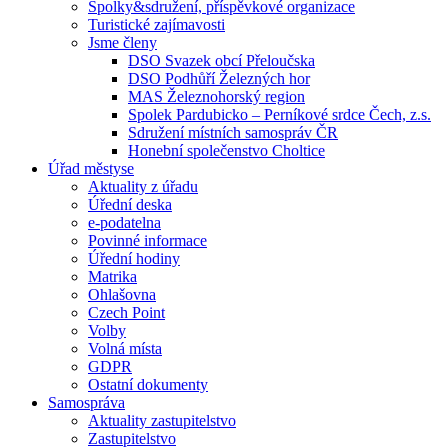
Spolky&sdružení, příspěvkové organizace
Turistické zajímavosti
Jsme členy
DSO Svazek obcí Přeloučska
DSO Podhůří Železných hor
MAS Železnohorský region
Spolek Pardubicko – Perníkové srdce Čech, z.s.
Sdružení místních samospráv ČR
Honební společenstvo Choltice
Úřad městyse
Aktuality z úřadu
Úřední deska
e-podatelna
Povinné informace
Úřední hodiny
Matrika
Ohlašovna
Czech Point
Volby
Volná místa
GDPR
Ostatní dokumenty
Samospráva
Aktuality zastupitelstvo
Zastupitelstvo