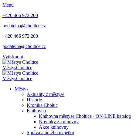
Menu
+420 466 972 200
podatelna@choltice.cz
+420 466 972 200
podatelna@choltice.cz
Vytisknout
Městys
Choltice
Městys
Choltice
Městys
Aktuality z městyse
Historie
Kronika Choltic
Knihovna
Knihovna městyse Choltice - ON-LINE katalog
Novinky z knihovny
Akce knihovny
Správa a údržba majetku