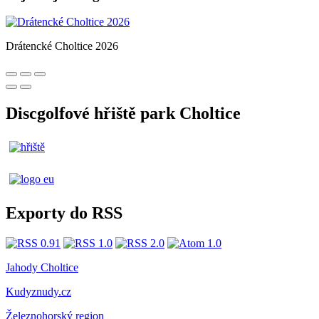
Drátencké Choltice 2026
Discgolfové hřiště park Choltice
Exporty do RSS
Jahody Choltice
Kudyznudy.cz
Železnohorský region