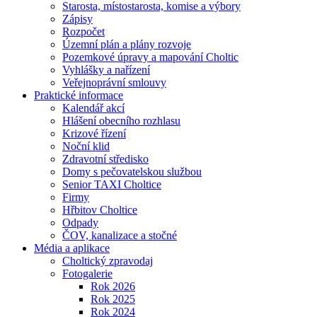
Starosta, místostarosta, komise a výbory
Zápisy
Rozpočet
Územní plán a plány rozvoje
Pozemkové úpravy a mapování Choltic
Vyhlášky a nařízení
Veřejnoprávní smlouvy
Praktické informace
Kalendář akcí
Hlášení obecního rozhlasu
Krizové řízení
Noční klid
Zdravotní středisko
Domy s pečovatelskou službou
Senior TAXI Choltice
Firmy
Hřbitov Choltice
Odpady
ČOV, kanalizace a stočné
Média a aplikace
Choltický zpravodaj
Fotogalerie
Rok 2026
Rok 2025
Rok 2024