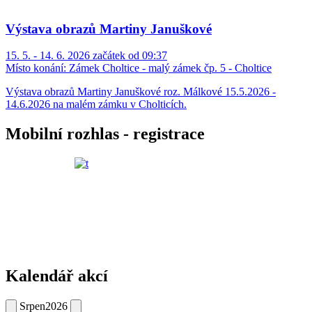
Výstava obrazů Martiny Januškové
15. 5. - 14. 6. 2026 začátek od 09:37
Místo konání:
Zámek Choltice - malý zámek čp. 5 - Choltice
Výstava obrazů Martiny Januškové roz. Málkové 15.5.2026 -
14.6.2026 na malém zámku v Cholticích.
Mobilní rozhlas - registrace
Kalendář akcí
Srpen
2026