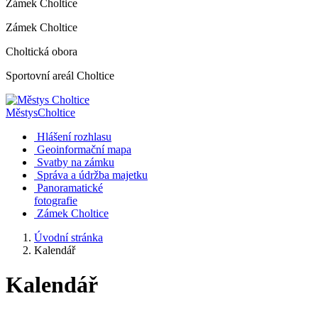
Zámek Choltice
Zámek Choltice
Choltická obora
Sportovní areál Choltice
Městys
Choltice
Hlášení rozhlasu
Geoinformační mapa
Svatby na zámku
Správa a údržba majetku
Panoramatické
fotografie
Zámek Choltice
Úvodní stránka
Kalendář
Kalendář