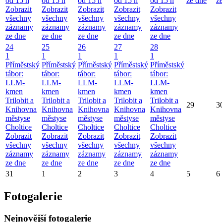
od 15 h
od 15 h
od 15 h
od 15 h
od 15 h
ze dne
z
Zobrazit
Zobrazit
Zobrazit
Zobrazit
Zobrazit
všechny
všechny
všechny
všechny
všechny
záznamy
záznamy
záznamy
záznamy
záznamy
ze dne
ze dne
ze dne
ze dne
ze dne
24
25
26
27
28
1
1
1
1
1
Příměstský
Příměstský
Příměstský
Příměstský
Příměstský
tábor:
tábor:
tábor:
tábor:
tábor:
LLM-
LLM-
LLM-
LLM-
LLM-
kmen
kmen
kmen
kmen
kmen
Trilobit a
Trilobit a
Trilobit a
Trilobit a
Trilobit a
29
3
Knihovna
Knihovna
Knihovna
Knihovna
Knihovna
městyse
městyse
městyse
městyse
městyse
Choltice
Choltice
Choltice
Choltice
Choltice
Zobrazit
Zobrazit
Zobrazit
Zobrazit
Zobrazit
všechny
všechny
všechny
všechny
všechny
záznamy
záznamy
záznamy
záznamy
záznamy
ze dne
ze dne
ze dne
ze dne
ze dne
31
1
2
3
4
5
6
Fotogalerie
Nejnovější fotogalerie