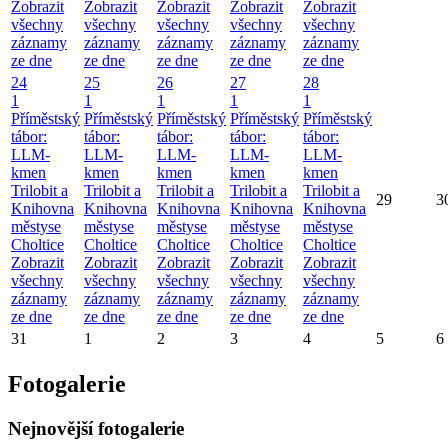
Zobrazit
Zobrazit
Zobrazit
Zobrazit
Zobrazit
všechny
všechny
všechny
všechny
všechny
záznamy
záznamy
záznamy
záznamy
záznamy
ze dne
ze dne
ze dne
ze dne
ze dne
24
25
26
27
28
1
1
1
1
1
Příměstský
Příměstský
Příměstský
Příměstský
Příměstský
tábor:
tábor:
tábor:
tábor:
tábor:
LLM-
LLM-
LLM-
LLM-
LLM-
kmen
kmen
kmen
kmen
kmen
Trilobit a
Trilobit a
Trilobit a
Trilobit a
Trilobit a
29
3
Knihovna
Knihovna
Knihovna
Knihovna
Knihovna
městyse
městyse
městyse
městyse
městyse
Choltice
Choltice
Choltice
Choltice
Choltice
Zobrazit
Zobrazit
Zobrazit
Zobrazit
Zobrazit
všechny
všechny
všechny
všechny
všechny
záznamy
záznamy
záznamy
záznamy
záznamy
ze dne
ze dne
ze dne
ze dne
ze dne
31
1
2
3
4
5
6
Fotogalerie
Nejnovější fotogalerie