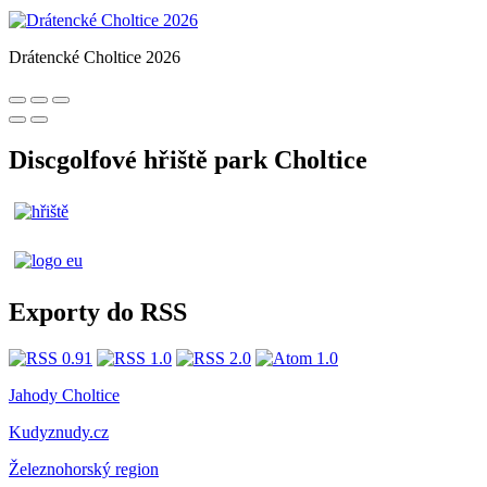
Drátencké Choltice 2026
Discgolfové hřiště park Choltice
Exporty do RSS
Jahody Choltice
Kudyznudy.cz
Železnohorský region