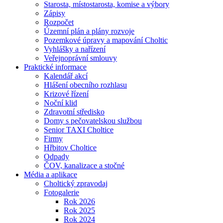
Starosta, místostarosta, komise a výbory
Zápisy
Rozpočet
Územní plán a plány rozvoje
Pozemkové úpravy a mapování Choltic
Vyhlášky a nařízení
Veřejnoprávní smlouvy
Praktické informace
Kalendář akcí
Hlášení obecního rozhlasu
Krizové řízení
Noční klid
Zdravotní středisko
Domy s pečovatelskou službou
Senior TAXI Choltice
Firmy
Hřbitov Choltice
Odpady
ČOV, kanalizace a stočné
Média a aplikace
Choltický zpravodaj
Fotogalerie
Rok 2026
Rok 2025
Rok 2024