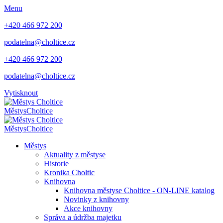
Menu
+420 466 972 200
podatelna@choltice.cz
+420 466 972 200
podatelna@choltice.cz
Vytisknout
Městys
Choltice
Městys
Choltice
Městys
Aktuality z městyse
Historie
Kronika Choltic
Knihovna
Knihovna městyse Choltice - ON-LINE katalog
Novinky z knihovny
Akce knihovny
Správa a údržba majetku