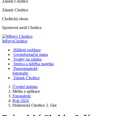
Zámek Choltice
Zámek Choltice
Choltická obora
Sportovní areál Choltice
Městys
Choltice
Hlášení rozhlasu
Geoinformační mapa
Svatby na zámku
Správa a údržba majetku
Panoramatické
fotografie
Zámek Choltice
Úvodní stránka
Média a aplikace
Fotogalerie
Rok 2024
Drátenické Choltice 2. část