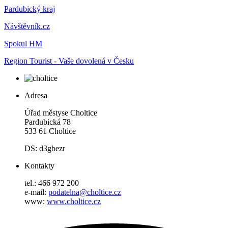
Pardubický kraj
Návštěvník.cz
Spokul HM
Region Tourist - Vaše dovolená v Česku
Adresa
Úřad městyse Choltice
Pardubická 78
533 61 Choltice
DS: d3gbezr
Kontakty
tel.: 466 972 200
e-mail:
podatelna@choltice.cz
www:
www.choltice.cz