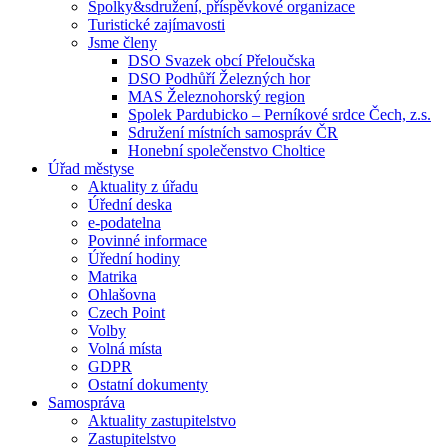
Spolky&sdružení, příspěvkové organizace
Turistické zajímavosti
Jsme členy
DSO Svazek obcí Přeloučska
DSO Podhůří Železných hor
MAS Železnohorský region
Spolek Pardubicko – Perníkové srdce Čech, z.s.
Sdružení místních samospráv ČR
Honební společenstvo Choltice
Úřad městyse
Aktuality z úřadu
Úřední deska
e-podatelna
Povinné informace
Úřední hodiny
Matrika
Ohlašovna
Czech Point
Volby
Volná místa
GDPR
Ostatní dokumenty
Samospráva
Aktuality zastupitelstvo
Zastupitelstvo