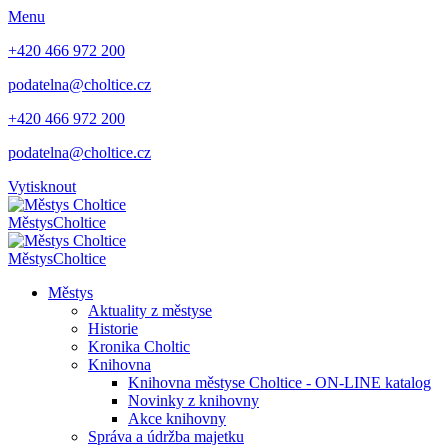
Menu
+420 466 972 200
podatelna@choltice.cz
+420 466 972 200
podatelna@choltice.cz
Vytisknout
Městys
Choltice
Městys
Choltice
Městys
Aktuality z městyse
Historie
Kronika Choltic
Knihovna
Knihovna městyse Choltice - ON-LINE katalog
Novinky z knihovny
Akce knihovny
Správa a údržba majetku