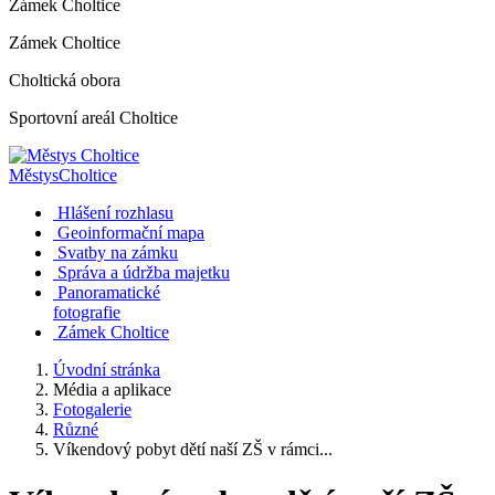
Zámek Choltice
Zámek Choltice
Choltická obora
Sportovní areál Choltice
Městys
Choltice
Hlášení rozhlasu
Geoinformační mapa
Svatby na zámku
Správa a údržba majetku
Panoramatické
fotografie
Zámek Choltice
Úvodní stránka
Média a aplikace
Fotogalerie
Různé
Víkendový pobyt dětí naší ZŠ v rámci...