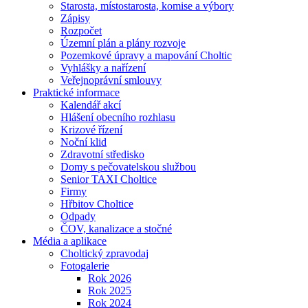
Starosta, místostarosta, komise a výbory
Zápisy
Rozpočet
Územní plán a plány rozvoje
Pozemkové úpravy a mapování Choltic
Vyhlášky a nařízení
Veřejnoprávní smlouvy
Praktické informace
Kalendář akcí
Hlášení obecního rozhlasu
Krizové řízení
Noční klid
Zdravotní středisko
Domy s pečovatelskou službou
Senior TAXI Choltice
Firmy
Hřbitov Choltice
Odpady
ČOV, kanalizace a stočné
Média a aplikace
Choltický zpravodaj
Fotogalerie
Rok 2026
Rok 2025
Rok 2024