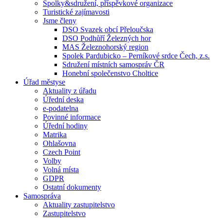
Spolky&sdružení, příspěvkové organizace
Turistické zajímavosti
Jsme členy
DSO Svazek obcí Přeloučska
DSO Podhůří Železných hor
MAS Železnohorský region
Spolek Pardubicko – Perníkové srdce Čech, z.s.
Sdružení místních samospráv ČR
Honební společenstvo Choltice
Úřad městyse
Aktuality z úřadu
Úřední deska
e-podatelna
Povinné informace
Úřední hodiny
Matrika
Ohlašovna
Czech Point
Volby
Volná místa
GDPR
Ostatní dokumenty
Samospráva
Aktuality zastupitelstvo
Zastupitelstvo