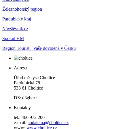
Železnohorský region
Pardubický kraj
Návštěvník.cz
Spokul HM
Region Tourist - Vaše dovolená v Česku
Adresa
Úřad městyse Choltice
Pardubická 78
533 61 Choltice
DS: d3gbezr
Kontakty
tel.: 466 972 200
e-mail:
podatelna@choltice.cz
www:
www.choltice.cz