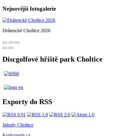
Nejnovější fotogalerie
Drátencké Choltice 2026
Discgolfové hřiště park Choltice
Exporty do RSS
Jahody Choltice
Kudyznudy.cz