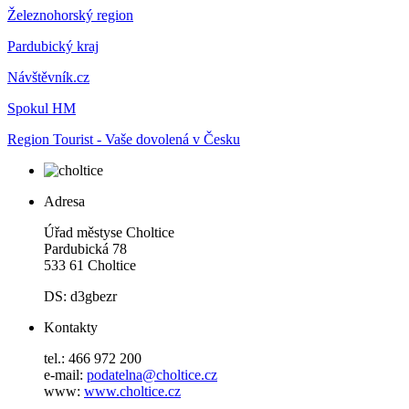
Železnohorský region
Pardubický kraj
Návštěvník.cz
Spokul HM
Region Tourist - Vaše dovolená v Česku
Adresa
Úřad městyse Choltice
Pardubická 78
533 61 Choltice
DS: d3gbezr
Kontakty
tel.: 466 972 200
e-mail:
podatelna@choltice.cz
www:
www.choltice.cz