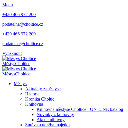
Menu
+420 466 972 200
podatelna@choltice.cz
+420 466 972 200
podatelna@choltice.cz
Vytisknout
Městys
Choltice
Městys
Choltice
Městys
Aktuality z městyse
Historie
Kronika Choltic
Knihovna
Knihovna městyse Choltice - ON-LINE katalog
Novinky z knihovny
Akce knihovny
Správa a údržba majetku