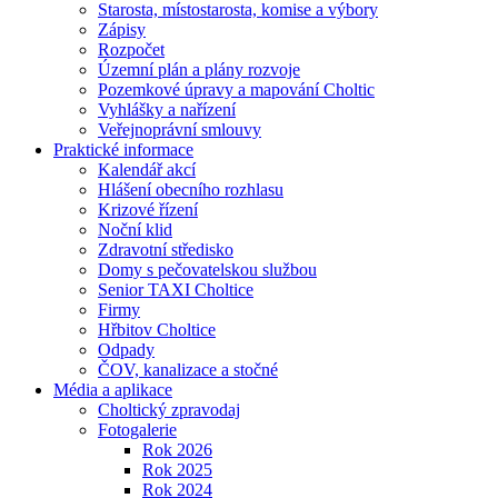
Starosta, místostarosta, komise a výbory
Zápisy
Rozpočet
Územní plán a plány rozvoje
Pozemkové úpravy a mapování Choltic
Vyhlášky a nařízení
Veřejnoprávní smlouvy
Praktické informace
Kalendář akcí
Hlášení obecního rozhlasu
Krizové řízení
Noční klid
Zdravotní středisko
Domy s pečovatelskou službou
Senior TAXI Choltice
Firmy
Hřbitov Choltice
Odpady
ČOV, kanalizace a stočné
Média a aplikace
Choltický zpravodaj
Fotogalerie
Rok 2026
Rok 2025
Rok 2024