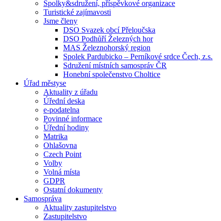
Spolky&sdružení, příspěvkové organizace
Turistické zajímavosti
Jsme členy
DSO Svazek obcí Přeloučska
DSO Podhůří Železných hor
MAS Železnohorský region
Spolek Pardubicko – Perníkové srdce Čech, z.s.
Sdružení místních samospráv ČR
Honební společenstvo Choltice
Úřad městyse
Aktuality z úřadu
Úřední deska
e-podatelna
Povinné informace
Úřední hodiny
Matrika
Ohlašovna
Czech Point
Volby
Volná místa
GDPR
Ostatní dokumenty
Samospráva
Aktuality zastupitelstvo
Zastupitelstvo