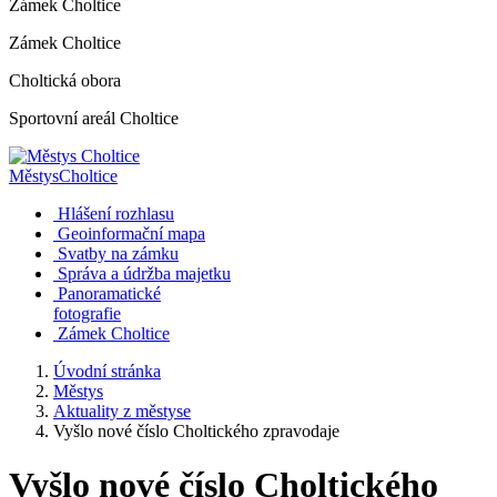
Zámek Choltice
Zámek Choltice
Choltická obora
Sportovní areál Choltice
Městys
Choltice
Hlášení rozhlasu
Geoinformační mapa
Svatby na zámku
Správa a údržba majetku
Panoramatické
fotografie
Zámek Choltice
Úvodní stránka
Městys
Aktuality z městyse
Vyšlo nové číslo Choltického zpravodaje
Vyšlo nové číslo Choltického