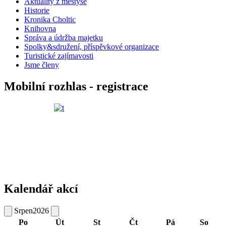
Aktuality z městyse
Historie
Kronika Choltic
Knihovna
Správa a údržba majetku
Spolky&sdružení, příspěvkové organizace
Turistické zajímavosti
Jsme členy
Mobilní rozhlas - registrace
Kalendář akcí
Srpen
2026
Po
Út
St
Čt
Pá
So