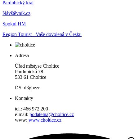
Pardubický kraj
Návštěvník.cz
Spokul HM
Region Tourist - Vaše dovolená v Česku
Adresa
Úřad městyse Choltice
Pardubická 78
533 61 Choltice
DS: d3gbezr
Kontakty
tel.: 466 972 200
e-mail:
podatelna@choltice.cz
www:
www.choltice.cz