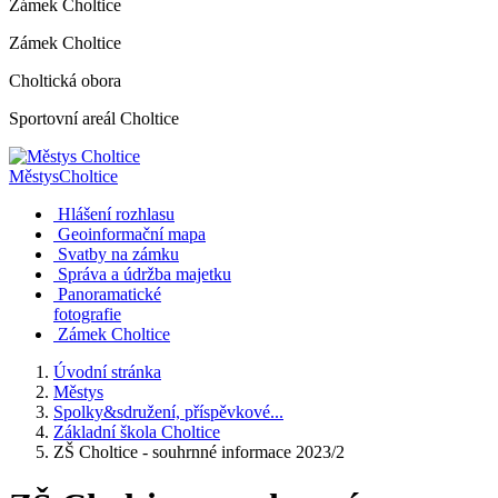
Zámek Choltice
Zámek Choltice
Choltická obora
Sportovní areál Choltice
Městys
Choltice
Hlášení rozhlasu
Geoinformační mapa
Svatby na zámku
Správa a údržba majetku
Panoramatické
fotografie
Zámek Choltice
Úvodní stránka
Městys
Spolky&sdružení, příspěvkové...
Základní škola Choltice
ZŠ Choltice - souhrnné informace 2023/2