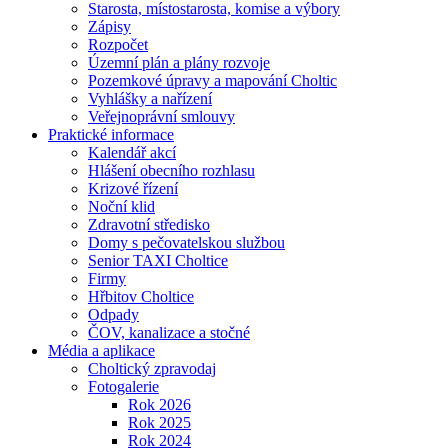
Starosta, místostarosta, komise a výbory
Zápisy
Rozpočet
Územní plán a plány rozvoje
Pozemkové úpravy a mapování Choltic
Vyhlášky a nařízení
Veřejnoprávní smlouvy
Praktické informace
Kalendář akcí
Hlášení obecního rozhlasu
Krizové řízení
Noční klid
Zdravotní středisko
Domy s pečovatelskou službou
Senior TAXI Choltice
Firmy
Hřbitov Choltice
Odpady
ČOV, kanalizace a stočné
Média a aplikace
Choltický zpravodaj
Fotogalerie
Rok 2026
Rok 2025
Rok 2024