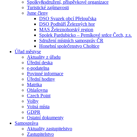
Spolky&sdružení, příspěvkové organizace
Turistické zajímavosti
Jsme členy
DSO Svazek obcí Přeloučska
DSO Podhůří Železných hor
MAS Železnohorský region
Spolek Pardubicko – Perníkové srdce Čech, z.s.
Sdružení místních samospráv ČR
Honební společenstvo Choltice
Úřad městyse
Aktuality z úřadu
Úřední deska
e-podatelna
Povinné informace
Úřední hodiny
Matrika
Ohlašovna
Czech Point
Volby
Volná místa
GDPR
Ostatní dokumenty
Samospráva
Aktuality zastupitelstvo
Zastupitelstvo