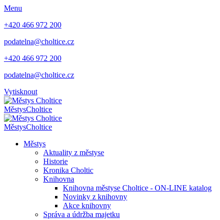
Menu
+420 466 972 200
podatelna@choltice.cz
+420 466 972 200
podatelna@choltice.cz
Vytisknout
Městys
Choltice
Městys
Choltice
Městys
Aktuality z městyse
Historie
Kronika Choltic
Knihovna
Knihovna městyse Choltice - ON-LINE katalog
Novinky z knihovny
Akce knihovny
Správa a údržba majetku