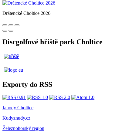
Drátencké Choltice 2026
Discgolfové hřiště park Choltice
Exporty do RSS
Jahody Choltice
Kudyznudy.cz
Železnohorský region