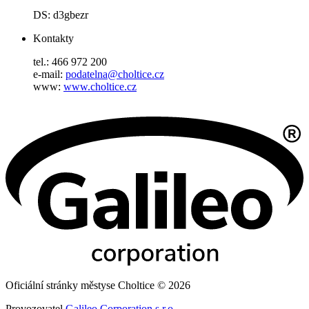
DS: d3gbezr
Kontakty
tel.: 466 972 200
e-mail:
podatelna@choltice.cz
www:
www.choltice.cz
Oficiální stránky městyse Choltice © 2026
Provozovatel
Galileo Corporation s.r.o.