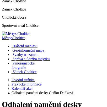
Zámek Choltice
Zámek Choltice
Choltická obora
Sportovní areál Choltice
Městys
Choltice
Hlášení rozhlasu
Geoinformační mapa
Svatby na zámku
Správa a údržba majetku
Panoramatické
fotografie
Zámek Choltice
Úvodní stránka
Praktické informace
Kalendář akcí
Odhalení pamětní desky Čeňku Daňkovi
Odhalení pamětní desky