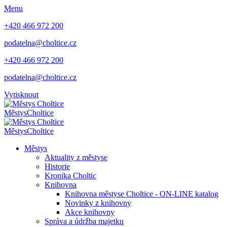
Menu
+420 466 972 200
podatelna@choltice.cz
+420 466 972 200
podatelna@choltice.cz
Vytisknout
Městys
Choltice
Městys
Choltice
Městys
Aktuality z městyse
Historie
Kronika Choltic
Knihovna
Knihovna městyse Choltice - ON-LINE katalog
Novinky z knihovny
Akce knihovny
Správa a údržba majetku