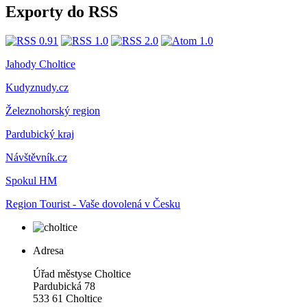
Exporty do RSS
Jahody Choltice
Kudyznudy.cz
Železnohorský region
Pardubický kraj
Návštěvník.cz
Spokul HM
Region Tourist - Vaše dovolená v Česku
Adresa
Úřad městyse Choltice
Pardubická 78
533 61 Choltice