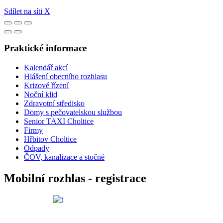
Sdílet na síti X
Praktické informace
Kalendář akcí
Hlášení obecního rozhlasu
Krizové řízení
Noční klid
Zdravotní středisko
Domy s pečovatelskou službou
Senior TAXI Choltice
Firmy
Hřbitov Choltice
Odpady
ČOV, kanalizace a stočné
Mobilní rozhlas - registrace