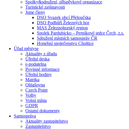
Spolky&sdružení, příspěvkové organizace
Turistické zajímavosti
Jsme členy
DSO Svazek obcí Přeloučska
DSO Podhůří Železných hor
MAS Železnohorský region
Spolek Pardubicko – Perníkové srdce Čech, z.s.
Sdružení místních samospráv ČR
Honební společenstvo Choltice
Úřad městyse
Aktuality z úřadu
Úřední deska
e-podatelna
Povinné informace
Úřední hodiny
Matrika
Ohlašovna
Czech Point
Volby
Volná místa
GDPR
Ostatní dokumenty
Samospráva
Aktuality zastupitelstvo
Zastupitelstvo