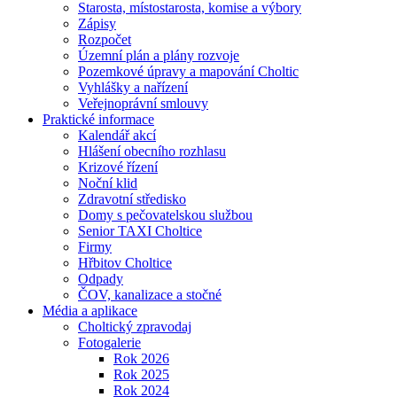
Starosta, místostarosta, komise a výbory
Zápisy
Rozpočet
Územní plán a plány rozvoje
Pozemkové úpravy a mapování Choltic
Vyhlášky a nařízení
Veřejnoprávní smlouvy
Praktické informace
Kalendář akcí
Hlášení obecního rozhlasu
Krizové řízení
Noční klid
Zdravotní středisko
Domy s pečovatelskou službou
Senior TAXI Choltice
Firmy
Hřbitov Choltice
Odpady
ČOV, kanalizace a stočné
Média a aplikace
Choltický zpravodaj
Fotogalerie
Rok 2026
Rok 2025
Rok 2024