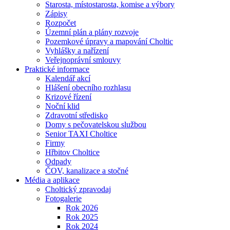
Starosta, místostarosta, komise a výbory
Zápisy
Rozpočet
Územní plán a plány rozvoje
Pozemkové úpravy a mapování Choltic
Vyhlášky a nařízení
Veřejnoprávní smlouvy
Praktické informace
Kalendář akcí
Hlášení obecního rozhlasu
Krizové řízení
Noční klid
Zdravotní středisko
Domy s pečovatelskou službou
Senior TAXI Choltice
Firmy
Hřbitov Choltice
Odpady
ČOV, kanalizace a stočné
Média a aplikace
Choltický zpravodaj
Fotogalerie
Rok 2026
Rok 2025
Rok 2024