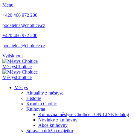
Menu
+420 466 972 200
podatelna@choltice.cz
+420 466 972 200
podatelna@choltice.cz
Vytisknout
Městys
Choltice
Městys
Choltice
Městys
Aktuality z městyse
Historie
Kronika Choltic
Knihovna
Knihovna městyse Choltice - ON-LINE katalog
Novinky z knihovny
Akce knihovny
Správa a údržba majetku