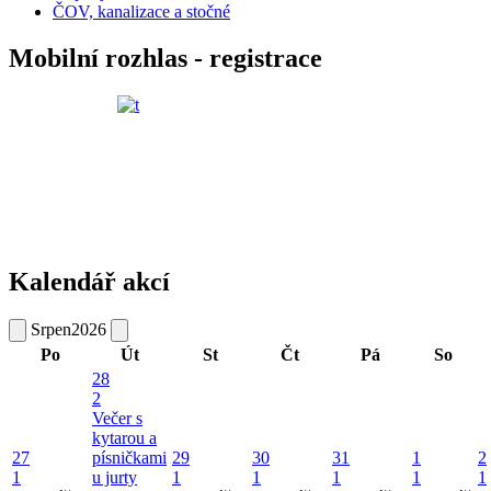
ČOV, kanalizace a stočné
Mobilní rozhlas - registrace
Kalendář akcí
Srpen
2026
Po
Út
St
Čt
Pá
So
28
2
Večer s
kytarou a
27
písničkami
29
30
31
1
2
1
u jurty
1
1
1
1
1