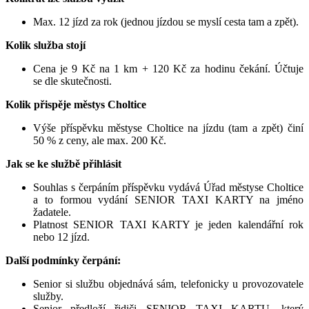
Max. 12 jízd za rok (jednou jízdou se myslí cesta tam a zpět).
Kolik služba stojí
Cena je 9 Kč na 1 km + 120 Kč za hodinu čekání. Účtuje
se dle skutečnosti.
Kolik přispěje městys Choltice
Výše příspěvku městyse Choltice na jízdu (tam a zpět) činí
50 % z ceny, ale max. 200 Kč.
Jak se ke službě přihlásit
Souhlas s čerpáním příspěvku vydává Úřad městyse Choltice
a to formou vydání SENIOR TAXI KARTY na jméno
žadatele.
Platnost SENIOR TAXI KARTY je jeden kalendářní rok
nebo 12 jízd.
Další podmínky čerpání:
Senior si službu objednává sám, telefonicky u provozovatele
služby.
Senior předloží řidiči SENIOR TAXI KARTU, který