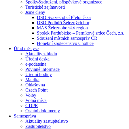
Spolky&sdružení, příspěvkové organizace
Turistické zajímavosti
Jsme členy
DSO Svazek obcí Přeloučska
DSO Podhůří Železných hor
MAS Železnohorský region
Spolek Pardubicko – Perníkové srdce Čech, z.s.
Sdružení místních samospráv ČR
Honební společenstvo Choltice
Úřad městyse
Aktuality z úřadu
Úřední deska
e-podatelna
Povinné informace
Úřední hodiny
Matrika
Ohlašovna
Czech Point
Volby
Volná místa
GDPR
Ostatní dokumenty
Samospráva
Aktuality zastupitelstvo
Zastupitelstvo