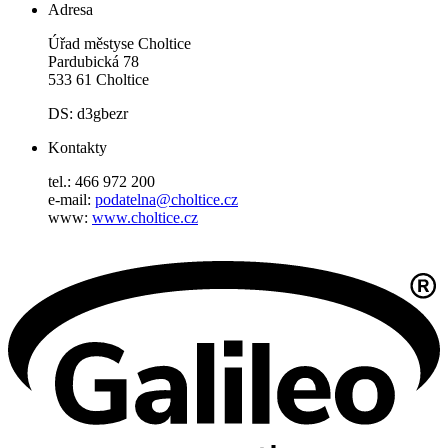
Adresa
Úřad městyse Choltice
Pardubická 78
533 61 Choltice
DS: d3gbezr
Kontakty
tel.: 466 972 200
e-mail:
podatelna@choltice.cz
www:
www.choltice.cz