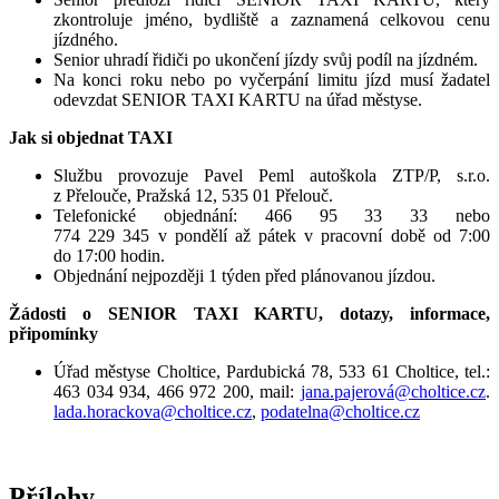
zkontroluje jméno, bydliště a zaznamená celkovou cenu
jízdného.
Senior uhradí řidiči po ukončení jízdy svůj podíl na jízdném.
Na konci roku nebo po vyčerpání limitu jízd musí žadatel
odevzdat SENIOR TAXI KARTU na úřad městyse.
Jak si objednat TAXI
Službu provozuje Pavel Peml autoškola ZTP/P, s.r.o.
z Přelouče, Pražská 12, 535 01 Přelouč.
Telefonické objednání: 466 95 33 33 nebo
774 229 345 v pondělí až pátek v pracovní době od 7:00
do 17:00 hodin.
Objednání nejpozději 1 týden před plánovanou jízdou.
Žádosti o SENIOR TAXI KARTU, dotazy, informace,
připomínky
Úřad městyse Choltice, Pardubická 78, 533 61 Choltice, tel.:
463 034 934, 466 972 200, mail:
jana.pajerová@choltice.cz
.
lada.horackova@choltice.cz
,
podatelna@choltice.cz
Přílohy