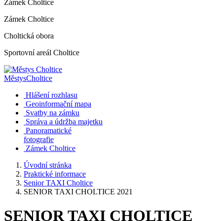
Zámek Choltice
Zámek Choltice
Choltická obora
Sportovní areál Choltice
Městys
Choltice
Hlášení rozhlasu
Geoinformační mapa
Svatby na zámku
Správa a údržba majetku
Panoramatické
fotografie
Zámek Choltice
Úvodní stránka
Praktické informace
Senior TAXI Choltice
SENIOR TAXI CHOLTICE 2021
SENIOR TAXI CHOLTICE