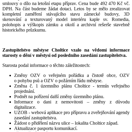
smlouvy o dílo na letošní etapu příprav. Cena bude 492 470 Kč vč.
DPH. Na část budeme žádat dotaci. Letos by se mělo zrealizovat
kompletní zaměření stávajícího stavu zámecké budovy, 3D
skenování a texturovaný model interiéru kaple sv. Romedia,
polohopis a výškopis zámku a okolí a archivní rešerše stavebně
historického průzkumu.
Zastupitelstvo městyse Choltice vzalo na vědomí informace
starosty o dění v městysi od posledního zasedání zastupitelstva.
Starosta podal informace o těchto záležitostech:
Změny OZV o veřejném pořádku a čistotě obce, OZV
o pohybu psů a OZV o požárním řádu městyse.
Změna č. 1 územního plánu Choltice - termín veřejného
projednání.
Podnět na pořízení další změny územního plánu.
Informace o dani z nemovitosti – změny z důvodu
digitalizace.
UZOB - webová aplikace pro přípravu a zveřejňování agendy
zasedání zastupitelstva.
Žádost o přidělení názvu ulice – lokalita Choltice západ.
Aktualizace pasportu komunikací.