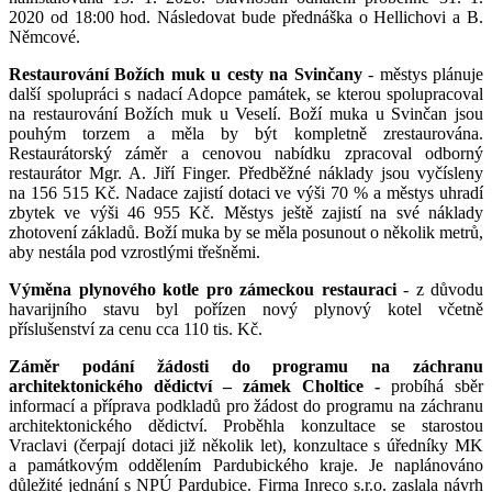
2020 od 18:00 hod. Následovat bude přednáška o Hellichovi a B.
Němcové.
Restaurování Božích muk u cesty na Svinčany
- městys plánuje
další spolupráci s nadací Adopce památek, se kterou spolupracoval
na restaurování Božích muk u Veselí. Boží muka u Svinčan jsou
pouhým torzem a měla by být kompletně zrestaurována.
Restaurátorský záměr a cenovou nabídku zpracoval odborný
restaurátor Mgr. A. Jiří Finger. Předběžné náklady jsou vyčísleny
na 156 515 Kč. Nadace zajistí dotaci ve výši 70 % a městys uhradí
zbytek ve výši 46 955 Kč. Městys ještě zajistí na své náklady
zhotovení základů. Boží muka by se měla posunout o několik metrů,
aby nestála pod vzrostlými třešněmi.
Výměna plynového kotle pro zámeckou restauraci
- z důvodu
havarijního stavu byl pořízen nový plynový kotel včetně
příslušenství za cenu cca 110 tis. Kč.
Záměr podání žádosti do programu na záchranu
architektonického dědictví – zámek Choltice -
probíhá sběr
informací a příprava podkladů pro žádost do programu na záchranu
architektonického dědictví. Proběhla konzultace se starostou
Vraclavi (čerpají dotaci již několik let), konzultace s úředníky MK
a památkovým oddělením Pardubického kraje. Je naplánováno
důležité jednání s NPÚ Pardubice. Firma Inreco s.r.o. zaslala návrh