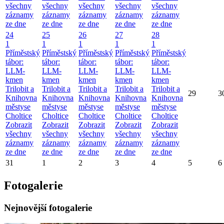
všechny
všechny
všechny
všechny
všechny
záznamy
záznamy
záznamy
záznamy
záznamy
ze dne
ze dne
ze dne
ze dne
ze dne
24
25
26
27
28
1
1
1
1
1
Příměstský
Příměstský
Příměstský
Příměstský
Příměstský
tábor:
tábor:
tábor:
tábor:
tábor:
LLM-
LLM-
LLM-
LLM-
LLM-
kmen
kmen
kmen
kmen
kmen
Trilobit a
Trilobit a
Trilobit a
Trilobit a
Trilobit a
29
3
Knihovna
Knihovna
Knihovna
Knihovna
Knihovna
městyse
městyse
městyse
městyse
městyse
Choltice
Choltice
Choltice
Choltice
Choltice
Zobrazit
Zobrazit
Zobrazit
Zobrazit
Zobrazit
všechny
všechny
všechny
všechny
všechny
záznamy
záznamy
záznamy
záznamy
záznamy
ze dne
ze dne
ze dne
ze dne
ze dne
31
1
2
3
4
5
6
Fotogalerie
Nejnovější fotogalerie