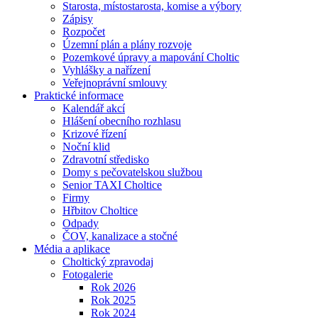
Starosta, místostarosta, komise a výbory
Zápisy
Rozpočet
Územní plán a plány rozvoje
Pozemkové úpravy a mapování Choltic
Vyhlášky a nařízení
Veřejnoprávní smlouvy
Praktické informace
Kalendář akcí
Hlášení obecního rozhlasu
Krizové řízení
Noční klid
Zdravotní středisko
Domy s pečovatelskou službou
Senior TAXI Choltice
Firmy
Hřbitov Choltice
Odpady
ČOV, kanalizace a stočné
Média a aplikace
Choltický zpravodaj
Fotogalerie
Rok 2026
Rok 2025
Rok 2024