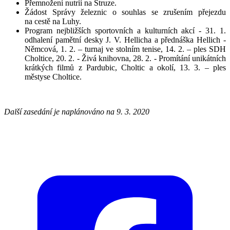
Přemnožení nutrií na Struze.
Žádost Správy železnic o souhlas se zrušením přejezdu
na cestě na Luhy.
Program nejbližších sportovních a kulturních akcí - 31. 1.
odhalení pamětní desky J. V. Hellicha a přednáška Hellich -
Němcová, 1. 2. – turnaj ve stolním tenise, 14. 2. – ples SDH
Choltice, 20. 2. - Živá knihovna, 28. 2. - Promítání unikátních
krátkých filmů z Pardubic, Choltic a okolí, 13. 3. – ples
městyse Choltice.
Další zasedání je naplánováno na 9. 3. 2020