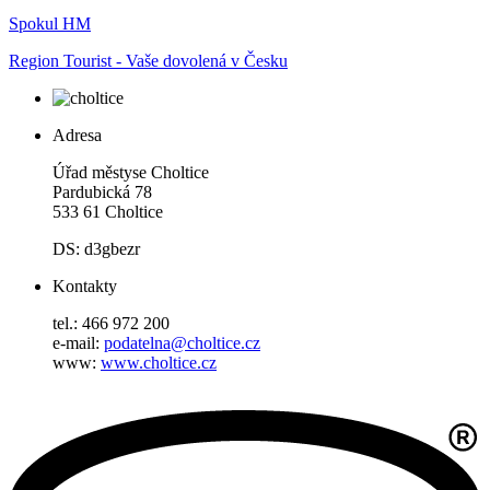
Spokul HM
Region Tourist - Vaše dovolená v Česku
Adresa
Úřad městyse Choltice
Pardubická 78
533 61 Choltice
DS: d3gbezr
Kontakty
tel.: 466 972 200
e-mail:
podatelna@choltice.cz
www:
www.choltice.cz