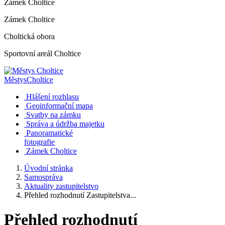
Zámek Choltice
Zámek Choltice
Choltická obora
Sportovní areál Choltice
Městys
Choltice
Hlášení rozhlasu
Geoinformační mapa
Svatby na zámku
Správa a údržba majetku
Panoramatické
fotografie
Zámek Choltice
Úvodní stránka
Samospráva
Aktuality zastupitelstvo
Přehled rozhodnutí Zastupitelstva...
Přehled rozhodnutí