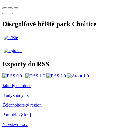
Discgolfové hřiště park Choltice
Exporty do RSS
Jahody Choltice
Kudyznudy.cz
Železnohorský region
Pardubický kraj
Návštěvník.cz