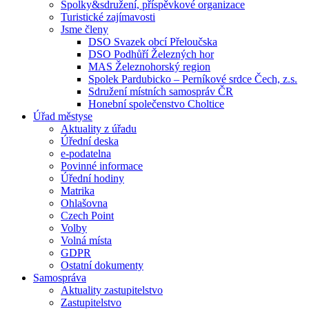
Spolky&sdružení, příspěvkové organizace
Turistické zajímavosti
Jsme členy
DSO Svazek obcí Přeloučska
DSO Podhůří Železných hor
MAS Železnohorský region
Spolek Pardubicko – Perníkové srdce Čech, z.s.
Sdružení místních samospráv ČR
Honební společenstvo Choltice
Úřad městyse
Aktuality z úřadu
Úřední deska
e-podatelna
Povinné informace
Úřední hodiny
Matrika
Ohlašovna
Czech Point
Volby
Volná místa
GDPR
Ostatní dokumenty
Samospráva
Aktuality zastupitelstvo
Zastupitelstvo