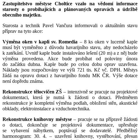
Zastupitelstvo městyse Choltice vzalo na vědomí informace
starosty o probíhajících a plánovaných opravách a údržbě
obecního majetku.
Starosta a technik Pavel Vančura informovali o aktuálním stavu
příprav na tyto akce:
Výměna oken v kapli sv. Romedia
– 8 ks oken v lucerně kaple
musí být vyměněno z důvodu havarijního stavu, aby nedocházelo
k zatékání. Uvnitř kaple bude instalováno lešení (20 m) a z něj bude
výměna provedena. Akce bude probíhat od poloviny února
do začátku dubna. Kaple bude po celou dobu oprav uzavřena.
Náklady jsou rozpočtovány ve výši 721 tis. Kč vč. DPH. Městys
žádá na opravu dotaci z havarijního fondu MK ČR. Výše dotace
není dopředu známa.
Rekonstrukce tělocvičen ZŠ
– intenzivně se pracuje na projektové
dokumentaci, která je nutná k žádosti o dotaci. Předmětem
rekonstrukce je kompletní výměna podlah, obložení stěn, akustické
obklady, elektroinstalace a vzduchotechnika.
Rekonstrukce knihovny městyse
– pracuje se na přípravě žádosti
o dotaci, dokončuje se projektová dokumentace, upřesňuje
se vybavení nábytkem, poptávají se dodavatelé. Předběžný
harmonogram: 30. 4. – uzavření knihovny, vystěhování, přesun