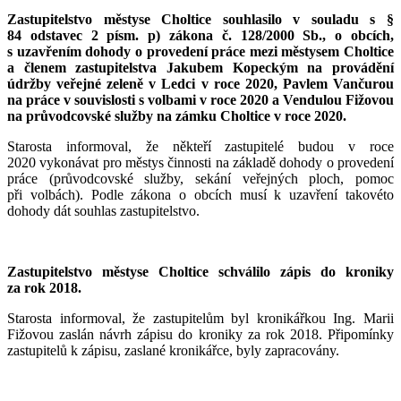
Zas
tupitelstvo městyse Choltice souhlasilo v souladu s §
84 odstavec 2 písm. p) zákona č. 128/2000 Sb., o obcích,
s uzavřením dohody o provedení práce mezi městysem Choltice
a členem zastupitelstva Jakubem Kopeckým na provádění
údržby veřejné zeleně v Ledci v roce 2020, Pavlem Vančurou
na práce v souvislosti s volbami v roce 2020 a Vendulou Fižovou
na průvodcovské služby na zámku Choltice v roce 2020.
Starosta informoval, že někteří zastupitelé budou v roce
2020 vykonávat pro městys činnosti na základě dohody o provedení
práce (průvodcovské služby, sekání veřejných ploch, pomoc
při volbách). Podle zákona o obcích musí k uzavření takovéto
dohody dát souhlas zastupitelstvo.
Zastupitelstvo městyse Choltice schválilo zápis do kroniky
za rok 2018.
Starosta informoval, že zastupitelům byl kronikářkou Ing. Marii
Fižovou zaslán návrh zápisu do kroniky za rok 2018. Připomínky
zastupitelů k zápisu, zaslané kronikářce, byly zapracovány.