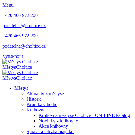
Menu
+420 466 972 200
podatelna@choltice.cz
+420 466 972 200
podatelna@choltice.cz
Vytisknout
Městys
Choltice
Městys
Choltice
Městys
Aktuality z městyse
Historie
Kronika Choltic
Knihovna
Knihovna městyse Choltice - ON-LINE katalog
Novinky z knihovny
Akce knihovny
Správa a údržba majetku