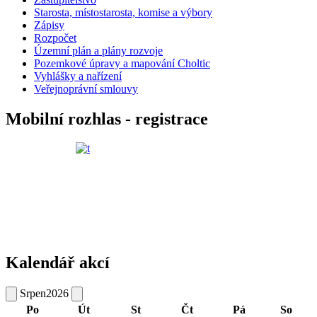
Starosta, místostarosta, komise a výbory
Zápisy
Rozpočet
Územní plán a plány rozvoje
Pozemkové úpravy a mapování Choltic
Vyhlášky a nařízení
Veřejnoprávní smlouvy
Mobilní rozhlas - registrace
Kalendář akcí
Srpen
2026
Po
Út
St
Čt
Pá
So