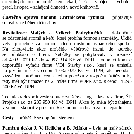
do volných prostor po dětském lékaři, 1 .6. – zahájení stavebních
prací, listopad – zahájení činnosti v nové knihovně.
Částečná oprava náhonu Chrtnického rybníka
– připravuje
se realizace během této zimy.
Revitalizace Malých a Velkých Podrybníčků
– dokončuje
se odstranění stromů a keřů, které probíhá formou samotěžby. Úklid
větví proběhne za pomoci členů místního rybářského spolku.
Na zhotovitele akce proběhlo výběrové řízení, do kterého
se přihlásilo 6 firem. Nabídky se pohybovaly v rozmezí
od 4 032 079 Kč do 4 997 314 Kč vč. DPH. Hodnotící komise
doporučila vyřadit firmu VDI Stavby s.r.o., která se umístila
na prvním místě s cenou 4 032 079 Kč vč. DPH, ale nedodala
vysvětlení, proč nenacenila jednu položku v rozpočtu. Vítězem by
tedy měl být uchazeč na 2. místě firma POPR s.r.o. s cenou 4 295
500 Kč vč. DPH.
Technický dozor investora bude zajišťovat Ing. Hlavatý z firmy ŽP
Projekt s.r.o. za 235 950 Kč vč. DPH. Akce by měla být zahájena
v srpnu a skončit v prosinci. Rozhodnutí o dotaci zatím nepadlo.
Cesty
– průběžně se doplňují štěrkem.
Pamětní deska J. V. Hellicha a B. Jelínka
– byla na malý zámek
nainstalována 15. 1. 2020. Slavnostní odhalení proběhne 31. 1.