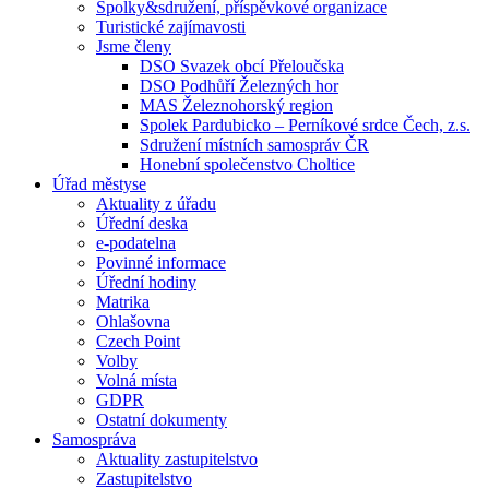
Spolky&sdružení, příspěvkové organizace
Turistické zajímavosti
Jsme členy
DSO Svazek obcí Přeloučska
DSO Podhůří Železných hor
MAS Železnohorský region
Spolek Pardubicko – Perníkové srdce Čech, z.s.
Sdružení místních samospráv ČR
Honební společenstvo Choltice
Úřad městyse
Aktuality z úřadu
Úřední deska
e-podatelna
Povinné informace
Úřední hodiny
Matrika
Ohlašovna
Czech Point
Volby
Volná místa
GDPR
Ostatní dokumenty
Samospráva
Aktuality zastupitelstvo
Zastupitelstvo