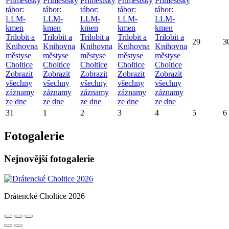
Příměstský
Příměstský
Příměstský
Příměstský
Příměstský
tábor:
tábor:
tábor:
tábor:
tábor:
LLM-
LLM-
LLM-
LLM-
LLM-
kmen
kmen
kmen
kmen
kmen
Trilobit a
Trilobit a
Trilobit a
Trilobit a
Trilobit a
29
3
Knihovna
Knihovna
Knihovna
Knihovna
Knihovna
městyse
městyse
městyse
městyse
městyse
Choltice
Choltice
Choltice
Choltice
Choltice
Zobrazit
Zobrazit
Zobrazit
Zobrazit
Zobrazit
všechny
všechny
všechny
všechny
všechny
záznamy
záznamy
záznamy
záznamy
záznamy
ze dne
ze dne
ze dne
ze dne
ze dne
31
1
2
3
4
5
6
Fotogalerie
Nejnovější fotogalerie
Drátencké Choltice 2026