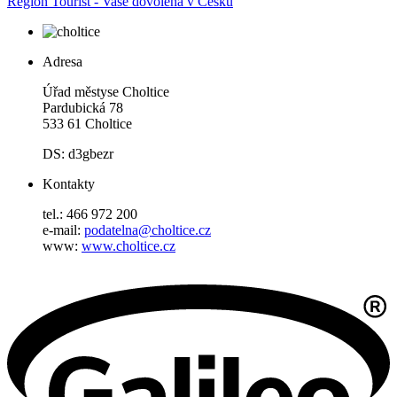
Region Tourist - Vaše dovolená v Česku
Adresa
Úřad městyse Choltice
Pardubická 78
533 61 Choltice
DS: d3gbezr
Kontakty
tel.: 466 972 200
e-mail:
podatelna@choltice.cz
www:
www.choltice.cz