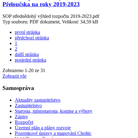
Přeloučska na roky 2019-2023
SOP střednědobý výhled rozpočtu 2019-2023.pdf
Typ souboru: PDF dokument, Velikost: 34,59 kB
první stránka
předchozí stránka
1
2
další stránka
poslední stránka
Zobrazeno
1
-
20
ze 31
Zobrazit vše
Samospráva
Aktuality zastupitelstvo
Zastupitelstvo
Starosta, místostarosta, komise a výbory
Zápisy
Rozpočet
Územní plán a plány rozvoje
Pozemkové úpravy a mapování Choltic