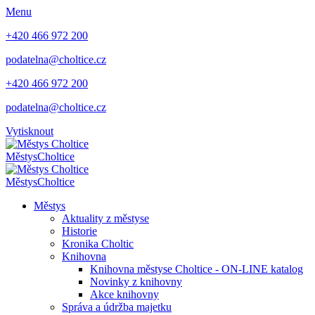
Menu
+420 466 972 200
podatelna@choltice.cz
+420 466 972 200
podatelna@choltice.cz
Vytisknout
Městys
Choltice
Městys
Choltice
Městys
Aktuality z městyse
Historie
Kronika Choltic
Knihovna
Knihovna městyse Choltice - ON-LINE katalog
Novinky z knihovny
Akce knihovny
Správa a údržba majetku