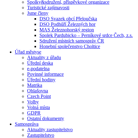
Spolky&sdružení, příspěvkové organizace
Turistické zajímavosti
Jsme členy
DSO Svazek obcí Přeloučska
DSO Podhůří Železných hor
MAS Železnohorský region
Spolek Pardubicko – Perníkové srdce Čech, z.s.
Sdružení místních samospráv ČR
Honební společenstvo Choltice
Úřad městyse
Aktuality z úřadu
Úřední deska
e-podatelna
Povinné informace
Úřední hodiny
Matrika
Ohlašovna
Czech Point
Volby
Volná místa
GDPR
Ostatní dokumenty
Samospráva
Aktuality zastupitelstvo
Zastupitelstvo