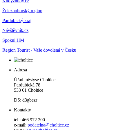
Kudyznudy.cz
Železnohorský region
Pardubický kraj
Návštěvník.cz
Spokul HM
Region Tourist - Vaše dovolená v Česku
Adresa
Úřad městyse Choltice
Pardubická 78
533 61 Choltice
DS: d3gbezr
Kontakty
tel.: 466 972 200
e-mail:
podatelna@choltice.cz