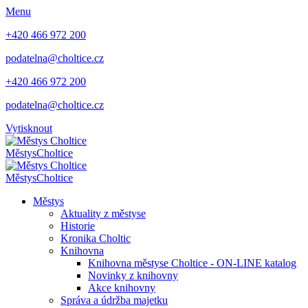
Menu
+420 466 972 200
podatelna@choltice.cz
+420 466 972 200
podatelna@choltice.cz
Vytisknout
Městys
Choltice
Městys
Choltice
Městys
Aktuality z městyse
Historie
Kronika Choltic
Knihovna
Knihovna městyse Choltice - ON-LINE katalog
Novinky z knihovny
Akce knihovny
Správa a údržba majetku