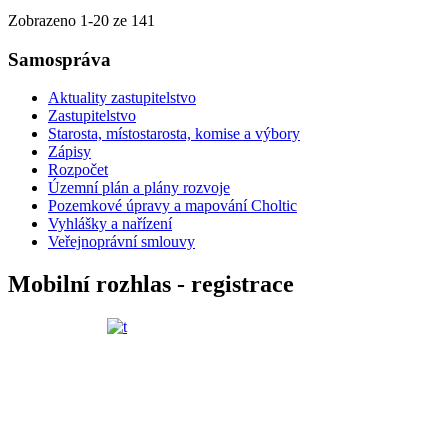
Zobrazeno
1
-
20
ze 141
Samospráva
Aktuality zastupitelstvo
Zastupitelstvo
Starosta, místostarosta, komise a výbory
Zápisy
Rozpočet
Územní plán a plány rozvoje
Pozemkové úpravy a mapování Choltic
Vyhlášky a nařízení
Veřejnoprávní smlouvy
Mobilní rozhlas - registrace