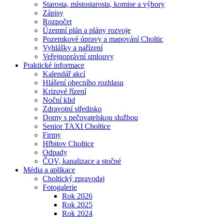
Starosta, místostarosta, komise a výbory
Zápisy
Rozpočet
Územní plán a plány rozvoje
Pozemkové úpravy a mapování Choltic
Vyhlášky a nařízení
Veřejnoprávní smlouvy
Praktické informace
Kalendář akcí
Hlášení obecního rozhlasu
Krizové řízení
Noční klid
Zdravotní středisko
Domy s pečovatelskou službou
Senior TAXI Choltice
Firmy
Hřbitov Choltice
Odpady
ČOV, kanalizace a stočné
Média a aplikace
Choltický zpravodaj
Fotogalerie
Rok 2026
Rok 2025
Rok 2024