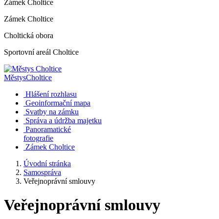
Zámek Choltice
Zámek Choltice
Choltická obora
Sportovní areál Choltice
Městys
Choltice
Hlášení rozhlasu
Geoinformační mapa
Svatby na zámku
Správa a údržba majetku
Panoramatické
fotografie
Zámek Choltice
Úvodní stránka
Samospráva
Veřejnoprávní smlouvy
Veřejnoprávní smlouvy