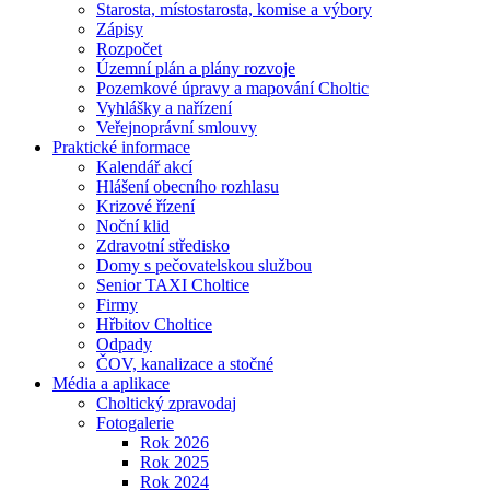
Starosta, místostarosta, komise a výbory
Zápisy
Rozpočet
Územní plán a plány rozvoje
Pozemkové úpravy a mapování Choltic
Vyhlášky a nařízení
Veřejnoprávní smlouvy
Praktické informace
Kalendář akcí
Hlášení obecního rozhlasu
Krizové řízení
Noční klid
Zdravotní středisko
Domy s pečovatelskou službou
Senior TAXI Choltice
Firmy
Hřbitov Choltice
Odpady
ČOV, kanalizace a stočné
Média a aplikace
Choltický zpravodaj
Fotogalerie
Rok 2026
Rok 2025
Rok 2024