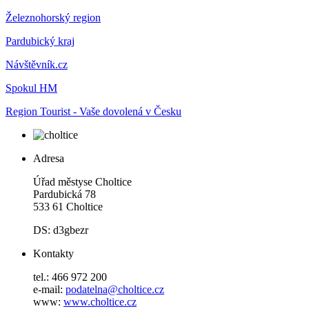
Železnohorský region
Pardubický kraj
Návštěvník.cz
Spokul HM
Region Tourist - Vaše dovolená v Česku
Adresa
Úřad městyse Choltice
Pardubická 78
533 61 Choltice
DS: d3gbezr
Kontakty
tel.: 466 972 200
e-mail:
podatelna@choltice.cz
www:
www.choltice.cz