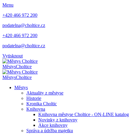
Menu
+420 466 972 200
podatelna@choltice.cz
+420 466 972 200
podatelna@choltice.cz
Vytisknout
Městys
Choltice
Městys
Choltice
Městys
Aktuality z městyse
Historie
Kronika Choltic
Knihovna
Knihovna městyse Choltice - ON-LINE katalog
Novinky z knihovny
Akce knihovny
Správa a údržba majetku