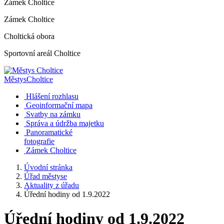
Zámek Choltice
Zámek Choltice
Choltická obora
Sportovní areál Choltice
Městys
Choltice
Hlášení rozhlasu
Geoinformační mapa
Svatby na zámku
Správa a údržba majetku
Panoramatické
fotografie
Zámek Choltice
Úvodní stránka
Úřad městyse
Aktuality z úřadu
Úřední hodiny od 1.9.2022
Úřední hodiny od 1.9.2022