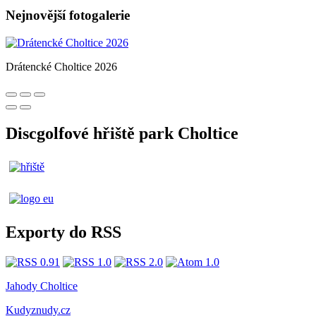
Nejnovější fotogalerie
Drátencké Choltice 2026
Discgolfové hřiště park Choltice
Exporty do RSS
Jahody Choltice
Kudyznudy.cz