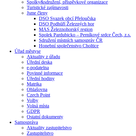
Spolky&sdružení, příspěvkové organizace
Turistické zajímavosti
Jsme členy
DSO Svazek obcí Přeloučska
DSO Podhůří Železných hor
MAS Železnohorský region
Spolek Pardubicko – Perníkové srdce Čech, z.s.
Sdružení místních samospráv ČR
Honební společenstvo Choltice
Úřad městyse
Aktuality z úřadu
Úřední deska
e-podatelna
Povinné informace
Úřední hodiny
Matrika
Ohlašovna
Czech Point
Volby
Volná místa
GDPR
Ostatní dokumenty
Samospráva
Aktuality zastupitelstvo
Zastupitelstvo