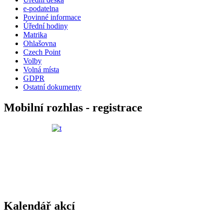
e-podatelna
Povinné informace
Úřední hodiny
Matrika
Ohlašovna
Czech Point
Volby
Volná místa
GDPR
Ostatní dokumenty
Mobilní rozhlas - registrace
Kalendář akcí