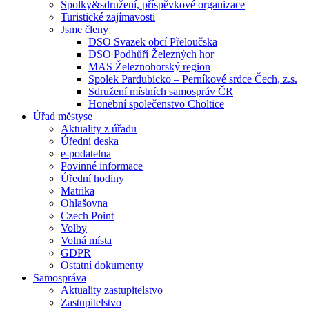
Spolky&sdružení, příspěvkové organizace
Turistické zajímavosti
Jsme členy
DSO Svazek obcí Přeloučska
DSO Podhůří Železných hor
MAS Železnohorský region
Spolek Pardubicko – Perníkové srdce Čech, z.s.
Sdružení místních samospráv ČR
Honební společenstvo Choltice
Úřad městyse
Aktuality z úřadu
Úřední deska
e-podatelna
Povinné informace
Úřední hodiny
Matrika
Ohlašovna
Czech Point
Volby
Volná místa
GDPR
Ostatní dokumenty
Samospráva
Aktuality zastupitelstvo
Zastupitelstvo