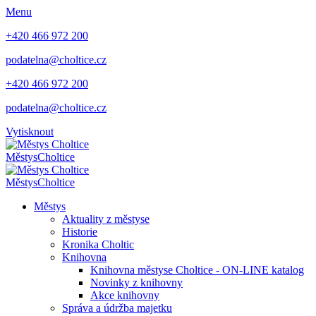
Menu
+420 466 972 200
podatelna@choltice.cz
+420 466 972 200
podatelna@choltice.cz
Vytisknout
Městys
Choltice
Městys
Choltice
Městys
Aktuality z městyse
Historie
Kronika Choltic
Knihovna
Knihovna městyse Choltice - ON-LINE katalog
Novinky z knihovny
Akce knihovny
Správa a údržba majetku