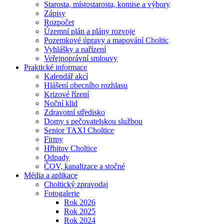
Starosta, místostarosta, komise a výbory
Zápisy
Rozpočet
Územní plán a plány rozvoje
Pozemkové úpravy a mapování Choltic
Vyhlášky a nařízení
Veřejnoprávní smlouvy
Praktické informace
Kalendář akcí
Hlášení obecního rozhlasu
Krizové řízení
Noční klid
Zdravotní středisko
Domy s pečovatelskou službou
Senior TAXI Choltice
Firmy
Hřbitov Choltice
Odpady
ČOV, kanalizace a stočné
Média a aplikace
Choltický zpravodaj
Fotogalerie
Rok 2026
Rok 2025
Rok 2024