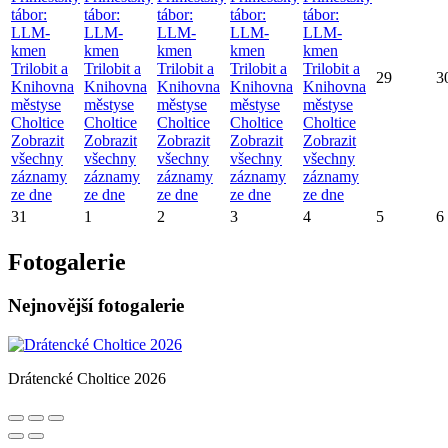
tábor:
tábor:
tábor:
tábor:
tábor:
LLM-
LLM-
LLM-
LLM-
LLM-
kmen
kmen
kmen
kmen
kmen
Trilobit a
Trilobit a
Trilobit a
Trilobit a
Trilobit a
29
3
Knihovna
Knihovna
Knihovna
Knihovna
Knihovna
městyse
městyse
městyse
městyse
městyse
Choltice
Choltice
Choltice
Choltice
Choltice
Zobrazit
Zobrazit
Zobrazit
Zobrazit
Zobrazit
všechny
všechny
všechny
všechny
všechny
záznamy
záznamy
záznamy
záznamy
záznamy
ze dne
ze dne
ze dne
ze dne
ze dne
31
1
2
3
4
5
6
Fotogalerie
Nejnovější fotogalerie
Drátencké Choltice 2026