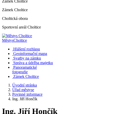
Zámek Choltice
Zámek Choltice
Choltická obora
Sportovní areál Choltice
Městys
Choltice
Hlášení rozhlasu
Geoinformační mapa
Svatby na zámku
Správa a údržba majetku
Panoramatické
fotografie
Zámek Choltice
Úvodní stránka
Úřad městyse
Povinné informace
Ing. Jiří Hončík
Ing. Jiří Hončík