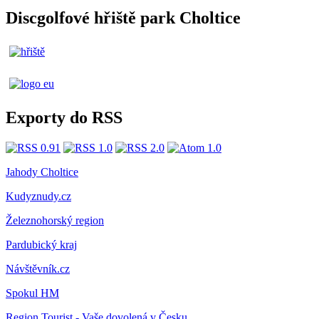
Discgolfové hřiště park Choltice
Exporty do RSS
Jahody Choltice
Kudyznudy.cz
Železnohorský region
Pardubický kraj
Návštěvník.cz
Spokul HM
Region Tourist - Vaše dovolená v Česku