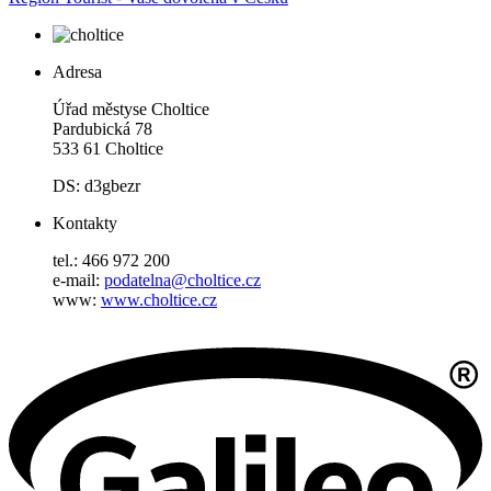
Adresa
Úřad městyse Choltice
Pardubická 78
533 61 Choltice
DS: d3gbezr
Kontakty
tel.: 466 972 200
e-mail:
podatelna@choltice.cz
www:
www.choltice.cz