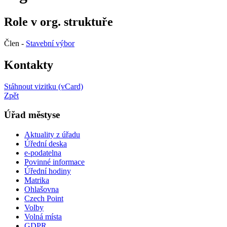
Role v org. struktuře
Člen -
Stavební výbor
Kontakty
Stáhnout vizitku (vCard)
Zpět
Úřad městyse
Aktuality z úřadu
Úřední deska
e-podatelna
Povinné informace
Úřední hodiny
Matrika
Ohlašovna
Czech Point
Volby
Volná místa
GDPR