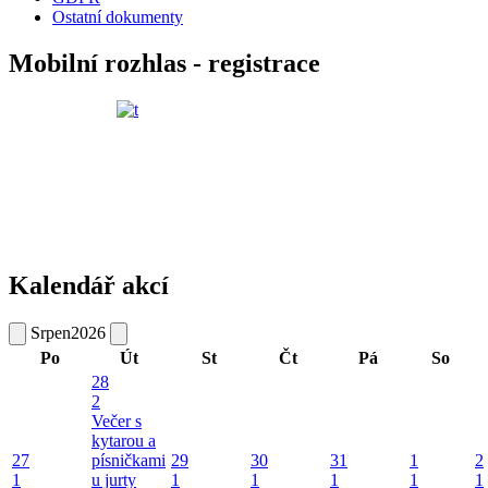
Ostatní dokumenty
Mobilní rozhlas - registrace
Kalendář akcí
Srpen
2026
Po
Út
St
Čt
Pá
So
28
2
Večer s
kytarou a
27
písničkami
29
30
31
1
2
1
u jurty
1
1
1
1
1