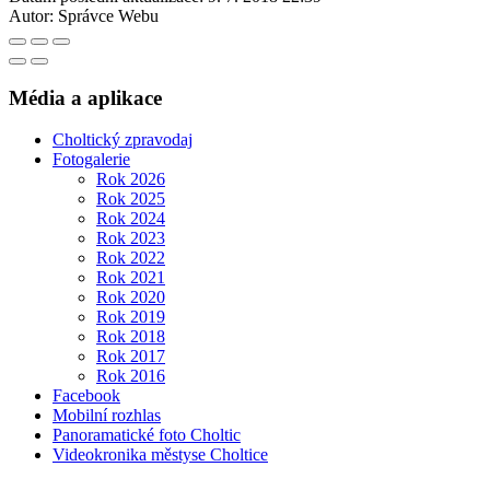
Autor:
Správce Webu
Média a aplikace
Choltický zpravodaj
Fotogalerie
Rok 2026
Rok 2025
Rok 2024
Rok 2023
Rok 2022
Rok 2021
Rok 2020
Rok 2019
Rok 2018
Rok 2017
Rok 2016
Facebook
Mobilní rozhlas
Panoramatické foto Choltic
Videokronika městyse Choltice