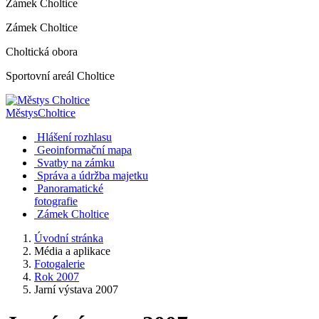
Zámek Choltice
Zámek Choltice
Choltická obora
Sportovní areál Choltice
Městys
Choltice
Hlášení rozhlasu
Geoinformační mapa
Svatby na zámku
Správa a údržba majetku
Panoramatické
fotografie
Zámek Choltice
Úvodní stránka
Média a aplikace
Fotogalerie
Rok 2007
Jarní výstava 2007