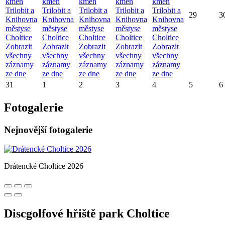
kmen
kmen
kmen
kmen
kmen
Trilobit a
Trilobit a
Trilobit a
Trilobit a
Trilobit a
29
3
Knihovna
Knihovna
Knihovna
Knihovna
Knihovna
městyse
městyse
městyse
městyse
městyse
Choltice
Choltice
Choltice
Choltice
Choltice
Zobrazit
Zobrazit
Zobrazit
Zobrazit
Zobrazit
všechny
všechny
všechny
všechny
všechny
záznamy
záznamy
záznamy
záznamy
záznamy
ze dne
ze dne
ze dne
ze dne
ze dne
31
1
2
3
4
5
6
Fotogalerie
Nejnovější fotogalerie
Drátencké Choltice 2026
Discgolfové hřiště park Choltice