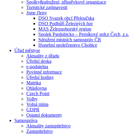
Spolky&sdružení, příspěvkové organizace
Turistické zajímavosti
Jsme členy
DSO Svazek obcí Přeloučska
DSO Podhůří Železných hor
MAS Železnohorský region
Spolek Pardubicko – Perníkové srdce Čech, z.s.
Sdružení místních samospráv ČR
Honební společenstvo Choltice
Úřad městyse
Aktuality z úřadu
Úřední deska
e-podatelna
Povinné informace
Úřední hodiny
Matrika
Ohlašovna
Czech Point
Volby
Volná místa
GDPR
Ostatní dokumenty
Samospráva
Aktuality zastupitelstvo
Zastupitelstvo