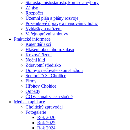
Starosta, místostarosta, komise a výbory
Zápisy
Rozpočet
Územní plán a plány rozvoje
Pozemkové úpravy a mapování Choltic
Vyhlášky a nařízení
Veřejnoprávní smlouvy
Praktické informace
Kalendář akcí
Hlášení obecního rozhlasu
Krizové řízení
Noční klid
Zdravotní středisko
Domy s pečovatelskou službou
Senior TAXI Choltice
Firmy
Hřbitov Choltice
Odpady
ČOV, kanalizace a stočné
Média a aplikace
Choltický zpravodaj
Fotogalerie
Rok 2026
Rok 2025
Rok 2024