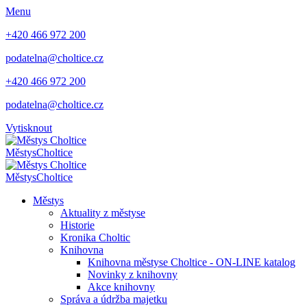
Menu
+420 466 972 200
podatelna@choltice.cz
+420 466 972 200
podatelna@choltice.cz
Vytisknout
Městys
Choltice
Městys
Choltice
Městys
Aktuality z městyse
Historie
Kronika Choltic
Knihovna
Knihovna městyse Choltice - ON-LINE katalog
Novinky z knihovny
Akce knihovny
Správa a údržba majetku