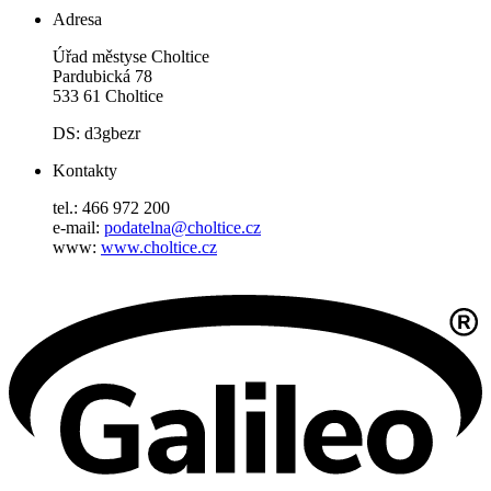
Adresa
Úřad městyse Choltice
Pardubická 78
533 61 Choltice
DS: d3gbezr
Kontakty
tel.: 466 972 200
e-mail:
podatelna@choltice.cz
www:
www.choltice.cz