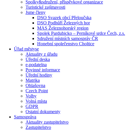
Spolky&sdružení, příspěvkové organizace
Turistické zajímavosti
Jsme členy
DSO Svazek obcí Přeloučska
DSO Podhůří Železných hor
MAS Železnohorský region
Spolek Pardubicko – Perníkové srdce Čech, z.s.
Sdružení místních samospráv ČR
Honební společenstvo Choltice
Úřad městyse
Aktuality z úřadu
Úřední deska
e-podatelna
Povinné informace
Úřední hodiny
Matrika
Ohlašovna
Czech Point
Volby
Volná místa
GDPR
Ostatní dokumenty
Samospráva
Aktuality zastupitelstvo
Zastupitelstvo