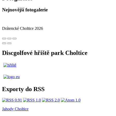
Nejnovější fotogalerie
Drátencké Choltice 2026
Discgolfové hřiště park Choltice
Exporty do RSS
Jahody Choltice