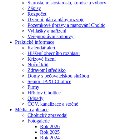
Starosta, místostarosta, komise a výbory
Zápisy
Rozpočet
Územní plán a plány rozvoje
Pozemkové úpravy a mapování Choltic
Vyhlášky a nařízení
Veřejnoprávní smlouvy
Praktické informace
Kalendář akcí
Hlášení obecního rozhlasu
Krizové řízení
Noční klid
Zdravotní středisko
Domy s pečovatelskou službou
Senior TAXI Choltice
Firmy
Hřbitov Choltice
Odpady
ČOV, kanalizace a stočné
Média a aplikace
Choltický zpravodaj
Fotogalerie
Rok 2026
Rok 2025
Rok 2024