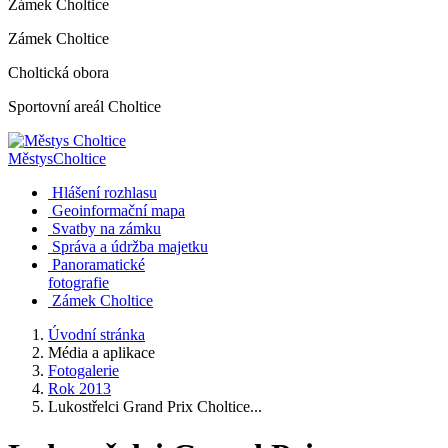
Zámek Choltice
Zámek Choltice
Choltická obora
Sportovní areál Choltice
Městys
Choltice
Hlášení rozhlasu
Geoinformační mapa
Svatby na zámku
Správa a údržba majetku
Panoramatické
fotografie
Zámek Choltice
Úvodní stránka
Média a aplikace
Fotogalerie
Rok 2013
Lukostřelci Grand Prix Choltice...