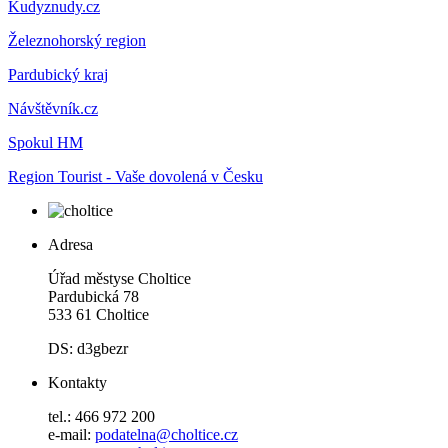
Kudyznudy.cz
Železnohorský region
Pardubický kraj
Návštěvník.cz
Spokul HM
Region Tourist - Vaše dovolená v Česku
Adresa
Úřad městyse Choltice
Pardubická 78
533 61 Choltice
DS: d3gbezr
Kontakty
tel.: 466 972 200
e-mail:
podatelna@choltice.cz