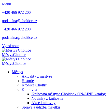
Menu
+420 466 972 200
podatelna@choltice.cz
+420 466 972 200
podatelna@choltice.cz
Vytisknout
Městys
Choltice
Městys
Choltice
Městys
Aktuality z městyse
Historie
Kronika Choltic
Knihovna
Knihovna městyse Choltice - ON-LINE katalog
Novinky z knihovny
Akce knihovny
Správa a údržba majetku