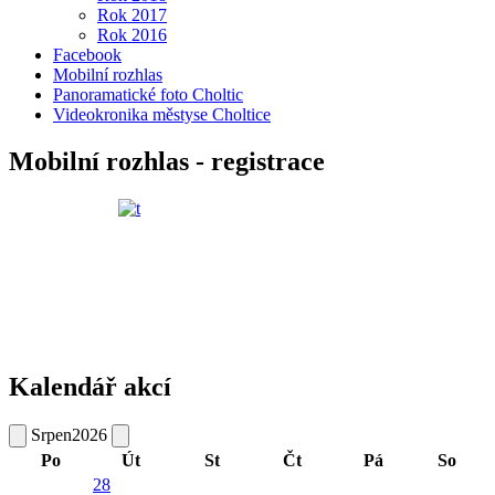
Rok 2017
Rok 2016
Facebook
Mobilní rozhlas
Panoramatické foto Choltic
Videokronika městyse Choltice
Mobilní rozhlas - registrace
Kalendář akcí
Srpen
2026
Po
Út
St
Čt
Pá
So
28