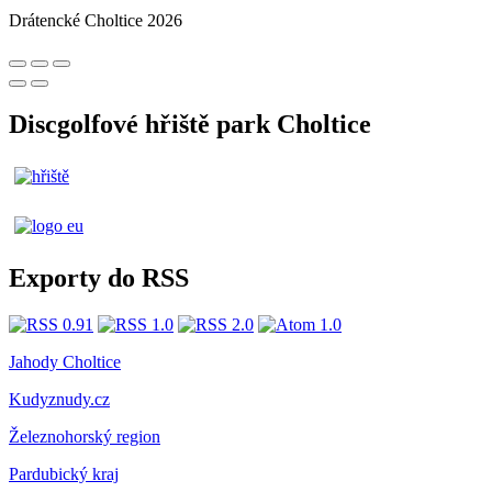
Drátencké Choltice 2026
Discgolfové hřiště park Choltice
Exporty do RSS
Jahody Choltice
Kudyznudy.cz
Železnohorský region
Pardubický kraj