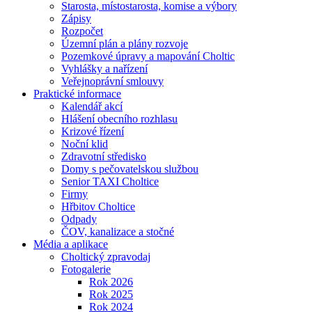
Starosta, místostarosta, komise a výbory
Zápisy
Rozpočet
Územní plán a plány rozvoje
Pozemkové úpravy a mapování Choltic
Vyhlášky a nařízení
Veřejnoprávní smlouvy
Praktické informace
Kalendář akcí
Hlášení obecního rozhlasu
Krizové řízení
Noční klid
Zdravotní středisko
Domy s pečovatelskou službou
Senior TAXI Choltice
Firmy
Hřbitov Choltice
Odpady
ČOV, kanalizace a stočné
Média a aplikace
Choltický zpravodaj
Fotogalerie
Rok 2026
Rok 2025
Rok 2024