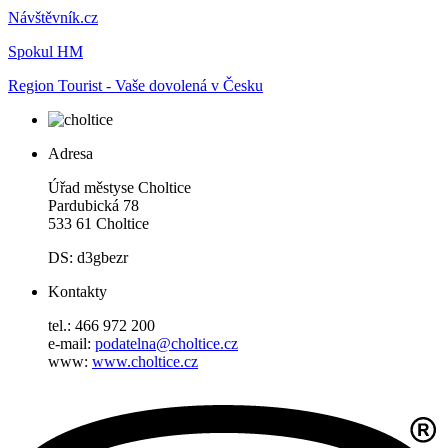
Návštěvník.cz
Spokul HM
Region Tourist - Vaše dovolená v Česku
Adresa
Úřad městyse Choltice
Pardubická 78
533 61 Choltice
DS: d3gbezr
Kontakty
tel.: 466 972 200
e-mail:
podatelna@choltice.cz
www:
www.choltice.cz