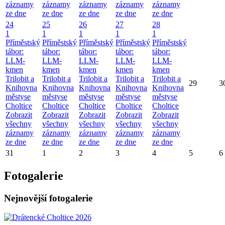
záznamy
záznamy
záznamy
záznamy
záznamy
ze dne
ze dne
ze dne
ze dne
ze dne
24
25
26
27
28
1
1
1
1
1
Příměstský
Příměstský
Příměstský
Příměstský
Příměstský
tábor:
tábor:
tábor:
tábor:
tábor:
LLM-
LLM-
LLM-
LLM-
LLM-
kmen
kmen
kmen
kmen
kmen
Trilobit a
Trilobit a
Trilobit a
Trilobit a
Trilobit a
29
3
Knihovna
Knihovna
Knihovna
Knihovna
Knihovna
městyse
městyse
městyse
městyse
městyse
Choltice
Choltice
Choltice
Choltice
Choltice
Zobrazit
Zobrazit
Zobrazit
Zobrazit
Zobrazit
všechny
všechny
všechny
všechny
všechny
záznamy
záznamy
záznamy
záznamy
záznamy
ze dne
ze dne
ze dne
ze dne
ze dne
31
1
2
3
4
5
6
Fotogalerie
Nejnovější fotogalerie