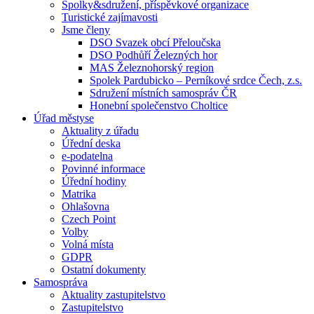
Spolky&sdružení, příspěvkové organizace
Turistické zajímavosti
Jsme členy
DSO Svazek obcí Přeloučska
DSO Podhůří Železných hor
MAS Železnohorský region
Spolek Pardubicko – Perníkové srdce Čech, z.s.
Sdružení místních samospráv ČR
Honební společenstvo Choltice
Úřad městyse
Aktuality z úřadu
Úřední deska
e-podatelna
Povinné informace
Úřední hodiny
Matrika
Ohlašovna
Czech Point
Volby
Volná místa
GDPR
Ostatní dokumenty
Samospráva
Aktuality zastupitelstvo
Zastupitelstvo