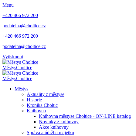
Menu
+420 466 972 200
podatelna@choltice.cz
+420 466 972 200
podatelna@choltice.cz
Vytisknout
Městys
Choltice
Městys
Choltice
Městys
Aktuality z městyse
Historie
Kronika Choltic
Knihovna
Knihovna městyse Choltice - ON-LINE katalog
Novinky z knihovny
Akce knihovny
Správa a údržba majetku