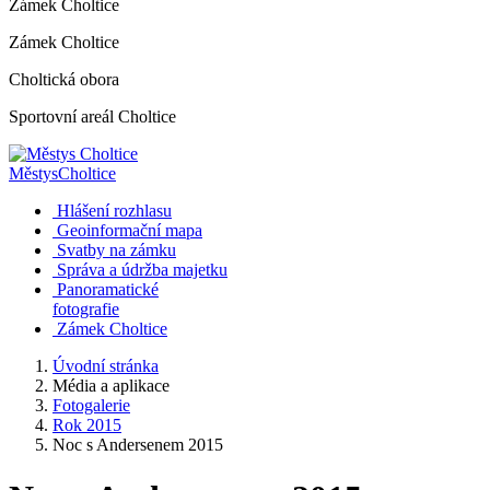
Zámek Choltice
Zámek Choltice
Choltická obora
Sportovní areál Choltice
Městys
Choltice
Hlášení rozhlasu
Geoinformační mapa
Svatby na zámku
Správa a údržba majetku
Panoramatické
fotografie
Zámek Choltice
Úvodní stránka
Média a aplikace
Fotogalerie
Rok 2015
Noc s Andersenem 2015