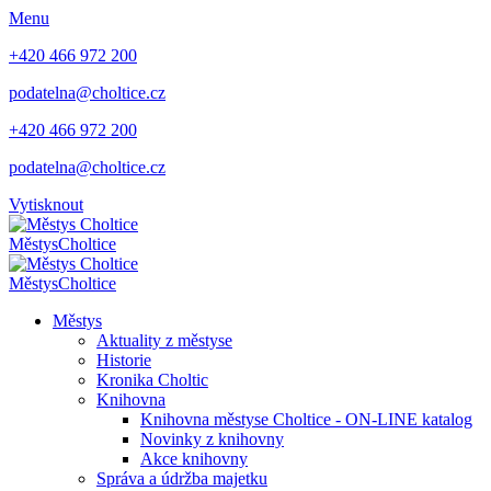
Menu
+420 466 972 200
podatelna@choltice.cz
+420 466 972 200
podatelna@choltice.cz
Vytisknout
Městys
Choltice
Městys
Choltice
Městys
Aktuality z městyse
Historie
Kronika Choltic
Knihovna
Knihovna městyse Choltice - ON-LINE katalog
Novinky z knihovny
Akce knihovny
Správa a údržba majetku