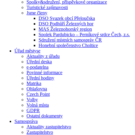
Spolky&sdružení, příspěvkové organizace
Turistické zajímavosti
Jsme členy
DSO Svazek obcí Přeloučska
DSO Podhůří Železných hor
MAS Železnohorský region
Spolek Pardubicko – Perníkové srdce Čech, z.s.
Sdružení místních samospráv ČR
Honební společenstvo Choltice
Úřad městyse
Aktuality z úřadu
Úřední deska
e-podatelna
Povinné informace
Úřední hodiny
Matrika
Ohlašovna
Czech Point
Volby
Volná místa
GDPR
Ostatní dokumenty
Samospráva
Aktuality zastupitelstvo
Zastupitelstvo