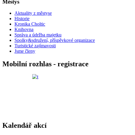
Městys
Aktuality z městyse
Historie
Kronika Choltic
Knihovna
Správa a údržba majetku
Spolky&sdružení, příspěvkové organizace
Turistické zajímavosti
Jsme členy
Mobilní rozhlas - registrace
Kalendář akcí