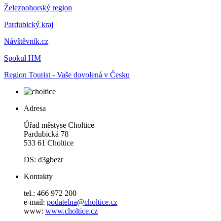
Železnohorský region
Pardubický kraj
Návštěvník.cz
Spokul HM
Region Tourist - Vaše dovolená v Česku
Adresa
Úřad městyse Choltice
Pardubická 78
533 61 Choltice
DS: d3gbezr
Kontakty
tel.: 466 972 200
e-mail:
podatelna@choltice.cz
www:
www.choltice.cz