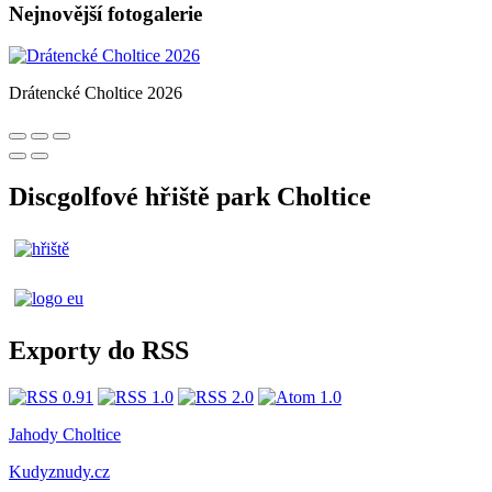
Nejnovější fotogalerie
Drátencké Choltice 2026
Discgolfové hřiště park Choltice
Exporty do RSS
Jahody Choltice
Kudyznudy.cz