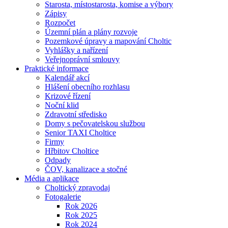
Starosta, místostarosta, komise a výbory
Zápisy
Rozpočet
Územní plán a plány rozvoje
Pozemkové úpravy a mapování Choltic
Vyhlášky a nařízení
Veřejnoprávní smlouvy
Praktické informace
Kalendář akcí
Hlášení obecního rozhlasu
Krizové řízení
Noční klid
Zdravotní středisko
Domy s pečovatelskou službou
Senior TAXI Choltice
Firmy
Hřbitov Choltice
Odpady
ČOV, kanalizace a stočné
Média a aplikace
Choltický zpravodaj
Fotogalerie
Rok 2026
Rok 2025
Rok 2024