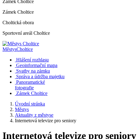
Zámek Choltice
Zámek Choltice
Choltická obora
Sportovní areál Choltice
Městys
Choltice
Hlášení rozhlasu
Geoinformační mapa
Svatby na zámku
Správa a údržba majetku
Panoramatické
fotografie
Zámek Choltice
Úvodní stránka
Městys
Aktuality z městyse
Internetová televize pro seniory
Internetová televize pro seniory