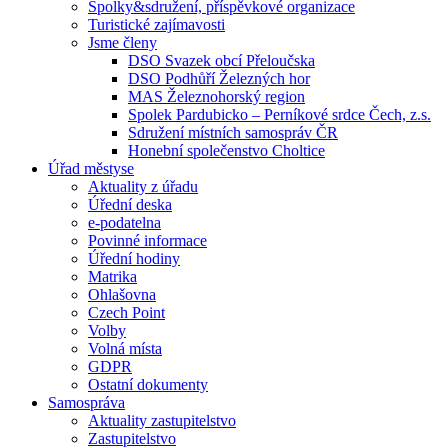
Spolky&sdružení, příspěvkové organizace
Turistické zajímavosti
Jsme členy
DSO Svazek obcí Přeloučska
DSO Podhůří Železných hor
MAS Železnohorský region
Spolek Pardubicko – Perníkové srdce Čech, z.s.
Sdružení místních samospráv ČR
Honební společenstvo Choltice
Úřad městyse
Aktuality z úřadu
Úřední deska
e-podatelna
Povinné informace
Úřední hodiny
Matrika
Ohlašovna
Czech Point
Volby
Volná místa
GDPR
Ostatní dokumenty
Samospráva
Aktuality zastupitelstvo
Zastupitelstvo