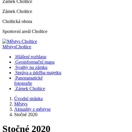
Zámek Choltice
Zámek Choltice
Choltická obora
Sportovní areál Choltice
Městys
Choltice
Hlášení rozhlasu
Geoinformační mapa
Svatby na zámku
Správa a údržba majetku
Panoramatické
fotografie
Zámek Choltice
Úvodní stránka
Městys
Aktuality z městyse
Stočné 2020
Stočné 2020