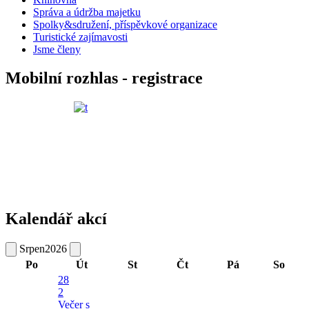
Správa a údržba majetku
Spolky&sdružení, příspěvkové organizace
Turistické zajímavosti
Jsme členy
Mobilní rozhlas - registrace
Kalendář akcí
Srpen
2026
Po
Út
St
Čt
Pá
So
28
2
Večer s