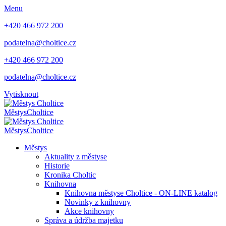
Menu
+420 466 972 200
podatelna@choltice.cz
+420 466 972 200
podatelna@choltice.cz
Vytisknout
Městys
Choltice
Městys
Choltice
Městys
Aktuality z městyse
Historie
Kronika Choltic
Knihovna
Knihovna městyse Choltice - ON-LINE katalog
Novinky z knihovny
Akce knihovny
Správa a údržba majetku