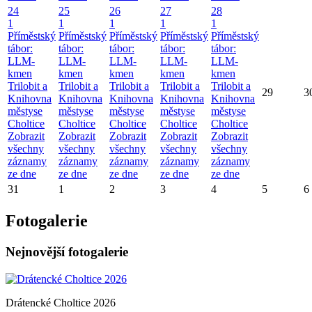
24
25
26
27
28
1
1
1
1
1
Příměstský
Příměstský
Příměstský
Příměstský
Příměstský
tábor:
tábor:
tábor:
tábor:
tábor:
LLM-
LLM-
LLM-
LLM-
LLM-
kmen
kmen
kmen
kmen
kmen
Trilobit a
Trilobit a
Trilobit a
Trilobit a
Trilobit a
29
3
Knihovna
Knihovna
Knihovna
Knihovna
Knihovna
městyse
městyse
městyse
městyse
městyse
Choltice
Choltice
Choltice
Choltice
Choltice
Zobrazit
Zobrazit
Zobrazit
Zobrazit
Zobrazit
všechny
všechny
všechny
všechny
všechny
záznamy
záznamy
záznamy
záznamy
záznamy
ze dne
ze dne
ze dne
ze dne
ze dne
31
1
2
3
4
5
6
Fotogalerie
Nejnovější fotogalerie
Drátencké Choltice 2026