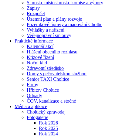
Starosta, místostarosta, komise a výbory
Zápisy
Rozpočet
Územní plán a plány rozvoje
Pozemkové úpravy a mapování Choltic
Vyhlášky a nařízení
Veřejnoprávní smlouvy
Praktické informace
Kalendář akcí
Hlášení obecního rozhlasu
Krizové řízení
Noční klid
Zdravotní středisko
Domy s pečovatelskou službou
Senior TAXI Choltice
Firmy
Hřbitov Choltice
Odpady
ČOV, kanalizace a stočné
Média a aplikace
Choltický zpravodaj
Fotogalerie
Rok 2026
Rok 2025
Rok 2024