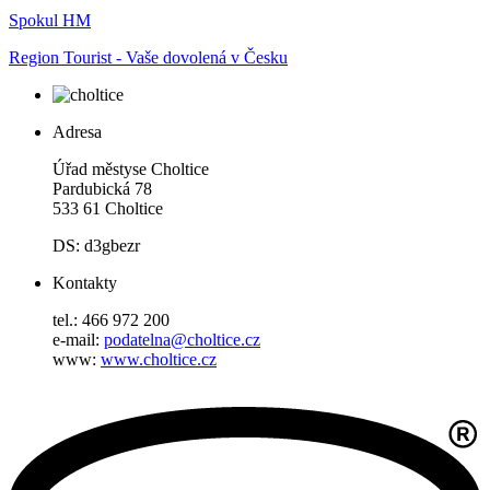
Spokul HM
Region Tourist - Vaše dovolená v Česku
Adresa
Úřad městyse Choltice
Pardubická 78
533 61 Choltice
DS: d3gbezr
Kontakty
tel.: 466 972 200
e-mail:
podatelna@choltice.cz
www:
www.choltice.cz