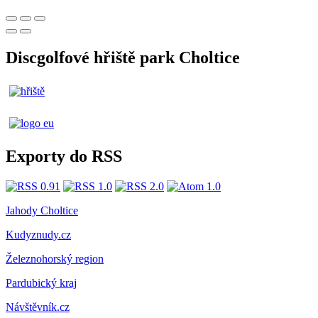
Discgolfové hřiště park Choltice
Exporty do RSS
Jahody Choltice
Kudyznudy.cz
Železnohorský region
Pardubický kraj
Návštěvník.cz