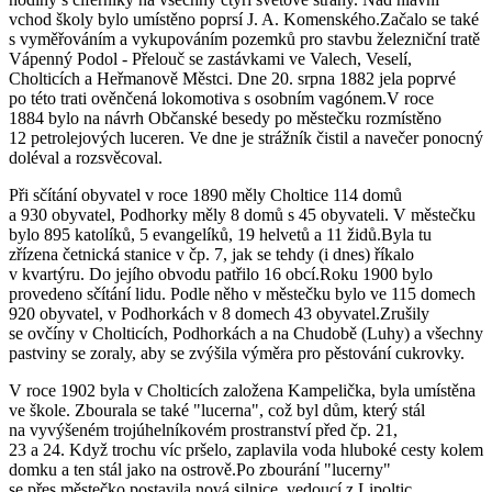
vchod školy bylo umístěno poprsí J. A. Komenského.Začalo se také
s vyměřováním a vykupováním pozemků pro stavbu železniční tratě
Vápenný Podol - Přelouč se zastávkami ve Valech, Veselí,
Cholticích a Heřmanově Městci. Dne 20. srpna 1882 jela poprvé
po této trati ověnčená lokomotiva s osobním vagónem.V roce
1884 bylo na návrh Občanské besedy po městečku rozmístěno
12 petrolejových luceren. Ve dne je strážník čistil a navečer ponocný
doléval a rozsvěcoval.
Při sčítání obyvatel v roce 1890 měly Choltice 114 domů
a 930 obyvatel, Podhorky měly 8 domů s 45 obyvateli. V městečku
bylo 895 katolíků, 5 evangelíků, 19 helvetů a 11 židů.Byla tu
zřízena četnická stanice v čp. 7, jak se tehdy (i dnes) říkalo
v kvartýru. Do jejího obvodu patřilo 16 obcí.Roku 1900 bylo
provedeno sčítání lidu. Podle něho v městečku bylo ve 115 domech
920 obyvatel, v Podhorkách v 8 domech 43 obyvatel.Zrušily
se ovčíny v Cholticích, Podhorkách a na Chudobě (Luhy) a všechny
pastviny se zoraly, aby se zvýšila výměra pro pěstování cukrovky.
V roce 1902 byla v Cholticích založena Kampelička, byla umístěna
ve škole. Zbourala se také "lucerna", což byl dům, který stál
na vyvýšeném trojúhelníkovém prostranství před čp. 21,
23 a 24. Když trochu víc pršelo, zaplavila voda hluboké cesty kolem
domku a ten stál jako na ostrově.Po zbourání "lucerny"
se přes městečko postavila nová silnice, vedoucí z Lipoltic