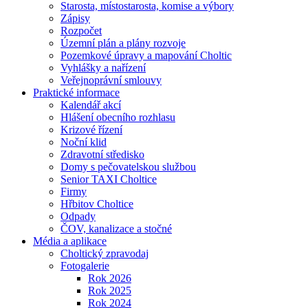
Starosta, místostarosta, komise a výbory
Zápisy
Rozpočet
Územní plán a plány rozvoje
Pozemkové úpravy a mapování Choltic
Vyhlášky a nařízení
Veřejnoprávní smlouvy
Praktické informace
Kalendář akcí
Hlášení obecního rozhlasu
Krizové řízení
Noční klid
Zdravotní středisko
Domy s pečovatelskou službou
Senior TAXI Choltice
Firmy
Hřbitov Choltice
Odpady
ČOV, kanalizace a stočné
Média a aplikace
Choltický zpravodaj
Fotogalerie
Rok 2026
Rok 2025
Rok 2024