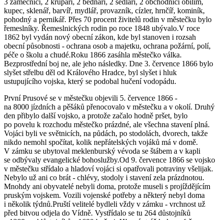
3 zámečníci, 2 krupaři, 2 bednáři, 2 sedláři, 2 obchodníci obilím,
kupec, sklenář, barvíř, mydlář, provazník, cízler, hrnčíř, kominík,
pohodný a pernikář. Přes 70 procent živitelů rodin v městečku bylo
řemeslníky. Řemeslnických rodin po roce 1848 ubývalo.V roce
1862 byl vydán nový obecní zákon, kde byl stanoven i rozsah
obecní působnosti - ochrana osob a majetku, ochrana požární, polí,
péče o školu a chudé.Roku 1866 zasáhla městečko válka.
Bezprostřední boj ne, ale jeho následky. Dne 3. července 1866 bylo
slyšet střelbu děl od Králového Hradce, byl slyšet i hluk
ustupujícího vojska, který se podobal hučení vodopádu.
První Prusové se v městečku objevili 5. července 1866 -
na 8000 jízdních a pěšáků přenocovalo v městečku a v okolí. Druhý
den přibylo další vojsko, a protože začalo hodně pršet, bylo
po povelu k rozchodu městečko prázdné, ale všechna stavení plná.
Vojáci byli ve světnicích, na půdách, po stodolách, dvorech, takže
nikdo nemohl spočítat, kolik nepřátelských vojáků má v domě.
V zámku se ubytoval meklenburský vévoda se štábem a v kapli
se odbývaly evangelické bohoslužby.Od 9. července 1866 se vojsko
v městečku střídalo a hladoví vojáci si opatřovali potraviny všelijak.
Nebylo už ani co brát - chlévy, stodoly i stavení zela prázdnotou.
Mnohdy ani obyvatelé nebyli doma, protože museli s projíždějícím
pruským vojskem. Vozili vojenské potřeby a některý nebyl doma
i několik týdnů.Pruští velitelé bydleli vždy v zámku - vrchnost už
před bitvou odjela do Vídně. Vystřídalo se tu 264 důstojníků