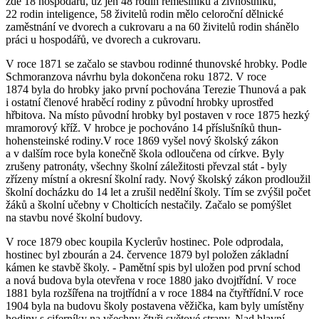
zde 18 hospodářů, už jen 48 rodin řemeslníků a živnostníků,
22 rodin inteligence, 58 živitelů rodin mělo celoroční dělnické
zaměstnání ve dvorech a cukrovaru a na 60 živitelů rodin shánělo
práci u hospodářů, ve dvorech a cukrovaru.
V roce 1871 se začalo se stavbou rodinné thunovské hrobky. Podle
Schmoranzova návrhu byla dokončena roku 1872. V roce
1874 byla do hrobky jako první pochována Terezie Thunová a pak
i ostatní členové hraběcí rodiny z původní hrobky uprostřed
hřbitova. Na místo původní hrobky byl postaven v roce 1875 hezký
mramorový kříž. V hrobce je pochováno 14 příslušníků thun-
hohensteinské rodiny.V roce 1869 vyšel nový školský zákon
a v dalším roce byla konečně škola odloučena od církve. Byly
zrušeny patronáty, všechny školní záležitosti převzal stát - byly
zřízeny místní a okresní školní rady. Nový školský zákon prodloužil
školní docházku do 14 let a zrušil nedělní školy. Tím se zvýšil počet
žáků a školní učebny v Cholticích nestačily. Začalo se pomýšlet
na stavbu nové školní budovy.
V roce 1879 obec koupila Kyclerův hostinec. Pole odprodala,
hostinec byl zbourán a 24. července 1879 byl položen základní
kámen ke stavbě školy. - Pamětní spis byl uložen pod první schod
a nová budova byla otevřena v roce 1880 jako dvojtřídní. V roce
1881 byla rozšířena na trojtřídní a v roce 1884 na čtyřtřídní.V roce
1904 byla na budovu školy postavena věžička, kam byly umístěny
hodiny s ciferníky na všechny čtyři světové strany. Nad hlavní