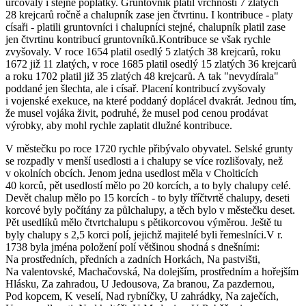
určovaly i stejné poplatky. Gruntovník platil vrchnosti 7 zlatých
28 krejcarů ročně a chalupník zase jen čtvrtinu. I kontribuce - platy
císaři - platili gruntovníci i chalupníci stejné, chalupník platil zase
jen čtvrtinu kontribucí gruntovníků.Kontribuce se však rychle
zvyšovaly. V roce 1654 platil osedlý 5 zlatých 38 krejcarů, roku
1672 již 11 zlatých, v roce 1685 platil osedlý 15 zlatých 36 krejcarů
a roku 1702 platil již 35 zlatých 48 krejcarů. A tak "nevydírala"
poddané jen šlechta, ale i císař. Placení kontribucí zvyšovaly
i vojenské exekuce, na které poddaný doplácel dvakrát. Jednou tím,
že musel vojáka živit, podruhé, že musel pod cenou prodávat
výrobky, aby mohl rychle zaplatit dlužné kontribuce.
V městečku po roce 1720 rychle přibývalo obyvatel. Selské grunty
se rozpadly v menší usedlosti a i chalupy se více rozlišovaly, než
v okolních obcích. Jenom jedna usedlost měla v Cholticích
40 korců, pět usedlostí mělo po 20 korcích, a to byly chalupy celé.
Devět chalup mělo po 15 korcích - to byly tříčtvrtě chalupy, deseti
korcové byly počítány za půlchalupy, a těch bylo v městečku deset.
Pět usedlíků mělo čtvrtchalupu s pětikorcovou výměrou. Ještě tu
byly chalupy s 2,5 korci polí, jejichž majitelé byli řemeslníci.V r.
1738 byla jména položení polí většinou shodná s dnešními:
Na prostředních, předních a zadních Horkách, Na pastvišti,
Na valentovské, Machačovská, Na dolejším, prostředním a hořejším
Hlásku, Za zahradou, U Jedousova, Za branou, Za pazdernou,
Pod kopcem, K veselí, Nad rybníčky, U zahrádky, Na zaječích,