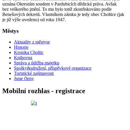
uznána Okresním soudem v Pardubicích dědická práva. Avšak
bez veškerého jmění. To mu bylo totiž zkonfiskováno podle
Benešových dekretů. Vlastníkem zámku je tedy obec Choltice (jak
je již výše uvedeno) od roku 1947.
Městys
Aktuality z městyse
Historie
Kronika Choltic
Knihovna
Správa a údržba majetku
Spolky&sdružení, příspěvkové organizace
Turistické zajímavosti
Jsme členy
Mobilní rozhlas - registrace