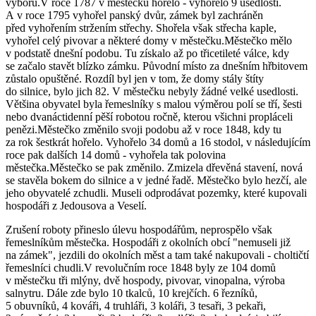
výboru.V roce 1787 v městečku hořelo - vyhořelo 9 usedlostí.
A v roce 1795 vyhořel panský dvůr, zámek byl zachráněn
před vyhořením stržením střechy. Shořela však střecha kaple,
vyhořel celý pivovar a některé domy v městečku.Městečko mělo
v podstatě dnešní podobu. Tu získalo až po třicetileté válce, kdy
se začalo stavět blízko zámku. Původní místo za dnešním hřbitovem
zůstalo opuštěné. Rozdíl byl jen v tom, že domy stály štíty
do silnice, bylo jich 82. V městečku nebyly žádné velké usedlosti.
Většina obyvatel byla řemeslníky s malou výměrou polí se tří, šesti
nebo dvanáctidenní pěší robotou ročně, kterou všichni propláceli
penězi.Městečko změnilo svoji podobu až v roce 1848, kdy tu
za rok šestkrát hořelo. Vyhořelo 34 domů a 16 stodol, v následujícím
roce pak dalších 14 domů - vyhořela tak polovina
městečka.Městečko se pak změnilo. Zmizela dřevěná stavení, nová
se stavěla bokem do silnice a v jedné řadě. Městečko bylo hezčí, ale
jeho obyvatelé zchudli. Museli odprodávat pozemky, které kupovali
hospodáři z Jedousova a Veselí.
Zrušení roboty přineslo úlevu hospodářům, neprospělo však
řemeslníkům městečka. Hospodáři z okolních obcí "nemuseli již
na zámek", jezdili do okolních měst a tam také nakupovali - choltičtí
řemeslníci chudli.V revolučním roce 1848 byly ze 104 domů
v městečku tři mlýny, dvě hospody, pivovar, vinopalna, výroba
salnytru. Dále zde bylo 10 tkalců, 10 krejčích. 6 řezníků,
5 obuvníků, 4 kováři, 4 truhláři, 3 koláři, 3 tesaři, 3 pekaři,