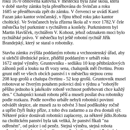
roku 1670 obnovena katovna.V městečku byla zase škola, která
v době stavby zámku byla přestěhována do Svinčan a roku
1685 se přestěhovala zpět do zámku. V červenci se uvádí Karel
Fazan jako kantor svinčanský, v říjnu téhož roku jako kantor
choltický. Ve Svinčanech byla zřízena škola až v roce 1782.V čele
městečka byl purkmistr s rychtářem a konšely. Purkmistrem byl
Martin Havlíček, rychtářem V. Kohout, jehož odznakem moci bylo
rychtářské právo. V městečku byl ještě robotní rychtář Jiřík
Brandejský, který se staral o robotníky.
Stavba zámku zvýšila poddaným robotu a vrchnostenský úřad, aby
si ulehčil úřednické práce, přidělil poddaným v urbáři roku
1672 stejné výměry. Gruntovníku - sedláku 10 kop pětibrázdových
záhonů polí a louku na tři vozy sena, chalupník měl čtvrtinu. Proto
grunt měl ve všech obcích panství i v městečku stejnou cenu
208 kop grošů a chalupa čtvrtinu - 52 kop grošů. Gruntovník musel
robotovat se čtverým potahem polovici dnů v týdnu a "robotýře
pěšího jednoho k jakékoliv robotě vrchnost potřebovati chce každý
den." Chalupníci konali robotu pěší a museli posílat dva robotníky
podle rozkazu. Podle nového urbáře nebyli robotníci povinni
odvádět slepice, ale museli za to odvést 3 husí podškubky ročně
a upříst čtyři štuky příze, z toho dva zadarmo a za dva dostali sýr.
Některé práce dostávali robotníci zaplaceny, za některé jídlo.Robota
na choltickém panství byla tak veliká, že panství říkali "na
odřeném", od práce i od peněz. Stejná výměra, stejná robota