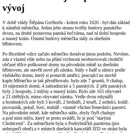
vývoj
V době vlády Štěpána Gerštorfa - kolem roku 1620 - byl dán základ
k náměstí městečka. Jednu jeho stranu tvořily budovy panského
dvora, na druhé postavena panská bečvárna, nad ní dolní hospoda
a masný krám. Ostatní budovy městečka stály za dnešním
hřbitovem.
Po třicetileté válce začalo městečko dostávat jinou podobu. Nevíme,
zda z vlastní vůle nebo na přání vrchnosti neobnovovali choltičtí
občané těžce poškozené domy na původním místě za dnešním
hřbitovem, ale stavěli nové při zámku. Stály v řadě u silnice podle
vlašského domu, který si postavili umělci, pracující na stavbě
kaple.Městečko se tak přestěhovalo. bylo zde 7 gruntů, 9 chalup,
10 nájemních domů, 4 zahradnické a 5 panských. Z pěti panských
byly 2 hospody, 2 mlýny a masný krám. Bylo zde 165 obyvatel
a 23 zběhlých, mimo obyvatel zámku. Vedle dvou mlynářů
a hostinských zde byli 3 kováři, 2 bednáři, 2 tesaři, 2 zedníci, kolář,
provazník, pekař, švec, truhlář - vlastně všichni řemeslníci panství.
Na původním místě, kde městečko stálo, zbyly čtyři chalupy
a pod nimi mlýn, který se proto uváděl, že je pod "starými
Cholticemi". Za městečkem byla u Podrybníčků pazderna (pro
nebezpečí ohně) a v místech dnešních kanceláří JZD ve stráni byla