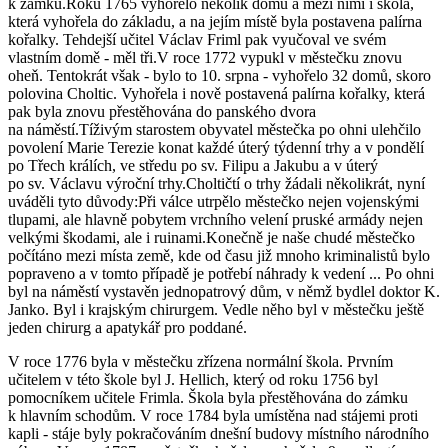
k zámku.Roku 1765 vyhořelo několik domů a mezi nimi i škola,
která vyhořela do základu, a na jejím místě byla postavena palírna
kořalky. Tehdejší učitel Václav Friml pak vyučoval ve svém
vlastním domě - měl tři.V roce 1772 vypukl v městečku znovu
oheň. Tentokrát však - bylo to 10. srpna - vyhořelo 32 domů, skoro
polovina Choltic. Vyhořela i nově postavená palírna kořalky, která
pak byla znovu přestěhována do panského dvora
na náměstí.Tíživým starostem obyvatel městečka po ohni ulehčilo
povolení Marie Terezie konat každé úterý týdenní trhy a v pondělí
po Třech králích, ve středu po sv. Filipu a Jakubu a v úterý
po sv. Václavu výroční trhy.Choltičtí o trhy žádali několikrát, nyní
uváděli tyto důvody:Při válce utrpělo městečko nejen vojenskými
tlupami, ale hlavně pobytem vrchního velení pruské armády nejen
velkými škodami, ale i ruinami.Konečně je naše chudé městečko
počítáno mezi místa země, kde od času již mnoho kriminalistů bylo
popraveno a v tomto případě je potřebí náhrady k vedení ... Po ohni
byl na náměstí vystavěn jednopatrový dům, v němž bydlel doktor K.
Janko. Byl i krajským chirurgem. Vedle něho byl v městečku ještě
jeden chirurg a apatykář pro poddané.
V roce 1776 byla v městečku zřízena normální škola. Prvním
učitelem v této škole byl J. Hellich, který od roku 1756 byl
pomocníkem učitele Frimla. Škola byla přestěhována do zámku
k hlavním schodům. V roce 1784 byla umístěna nad stájemi proti
kapli - stáje byly pokračováním dnešní budovy místního národního