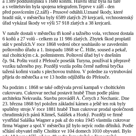
a 1389 poddůstojníků s 1680 koňmi. Hlavní stráž byla na faře
a s velitelstvím byla spojena telegrafem.Teprve v září - den
před posvícením (2.září) - Prusové odtáhli.Uznané škody, které
hradil stát, v městečku byly 6589 zlatých 29 krejcarů, vrchnostenský
úřad vykázal škody ve výši 57 918 zlatých a 38 krejcarů.
V natuře dostali v městečku tři koně a tažného vola, vrchnost dostala
6 koňů a 27 volů - celkem za 11 986 zlatých. Zbytek škod proplatil
stát v penězích.V roce 1868 vedení obce souhlasilo se zavedením
poštovního úřadu a 1. listopadu 1868 se Č. Hille, soused a pekař,
stal choltickým c.k. poštmistrem. Poštovní úřad byl v dnešním
čp. 94. Poštu vozil z Přelouče poselák Turyna, používal k přepravě
vozíku taženého psy. Později vozila poštu černě natřená bryčka
tažená koňmi vzadu s plechovou truhlou. V poledne za vytrubování
přijela do městečka a ve 13 hodin odjížděla do Přelouče.
Na podzim r. 1868 se také odbývala první kampaň v choltickém
cukrovaru. Cukrovar nechal postavit hrabě Thun podle plánu
architekta Nekvasila. Stavbu prováděl A. Čerych z Nechanic. Dne
23. března 1868 byl položen základní kámen a ještě ten rok byly
spuštěny stroje.V roce 1881 hrabě Thun cukrovar prodal společnosti
chrudimských pánů Klimeš, Salášek a Horký. Později ve firmě
vystřídal Saláška Wagner a pak až do roku 1945 vlastnila cukrovar
firma Wagner a spol.V městečku již bylo nejvíc rodin dělníků. Podle
sčítání obyvatel měly Choltice ve 104 domech 1010 obyvatel. Bylo