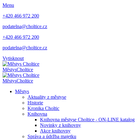
Menu
+420 466 972 200
podatelna@choltice.cz
+420 466 972 200
podatelna@choltice.cz
Vytisknout
Městys
Choltice
Městys
Choltice
Městys
Aktuality z městyse
Historie
Kronika Choltic
Knihovna
Knihovna městyse Choltice - ON-LINE katalog
Novinky z knihovny
Akce knihovny
Správa a údržba majetku