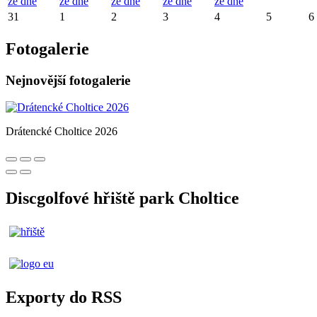
ze dne
ze dne
ze dne
ze dne
ze dne
31
1
2
3
4
5
6
Fotogalerie
Nejnovější fotogalerie
Drátencké Choltice 2026
Discgolfové hřiště park Choltice
Exporty do RSS