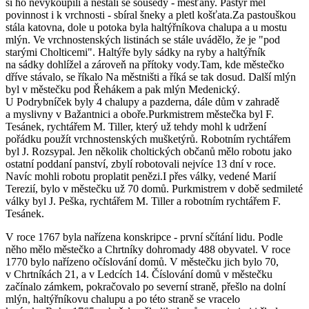
si ho nevykoupili a nestali se sousedy - měšťany. Pastýř měl
povinnost i k vrchnosti - sbíral šneky a pletl košťata.Za pastouškou
stála katovna, dole u potoka byla haltýřníkova chalupa a u mostu
mlýn. Ve vrchnostenských listinách se stále uvádělo, že je "pod
starými Cholticemi". Haltýře byly sádky na ryby a haltýřník
na sádky dohlížel a zároveň na přítoky vody.Tam, kde městečko
dříve stávalo, se říkalo Na městništi a říká se tak dosud. Další mlýn
byl v městečku pod Řehákem a pak mlýn Medenický.
U Podrybníček byly 4 chalupy a pazderna, dále dům v zahradě
a myslivny v Bažantnici a oboře.Purkmistrem městečka byl F.
Tesánek, rychtářem M. Tiller, který už tehdy mohl k udržení
pořádku použít vrchnostenských mušketýrů. Robotním rychtářem
byl J. Rozsypal. Jen několik choltických občanů mělo robotu jako
ostatní poddaní panství, zbylí robotovali nejvíce 13 dní v roce.
Navíc mohli robotu proplatit penězi.I přes války, vedené Marií
Terezií, bylo v městečku už 70 domů. Purkmistrem v době sedmileté
války byl J. Peška, rychtářem M. Tiller a robotním rychtářem F.
Tesánek.
V roce 1767 byla nařízena konskripce - první sčítání lidu. Podle
něho mělo městečko a Chrtníky dohromady 488 obyvatel. V roce
1770 bylo nařízeno očíslování domů. V městečku jich bylo 70,
v Chrtníkách 21, a v Ledcích 14. Číslování domů v městečku
začínalo zámkem, pokračovalo po severní straně, přešlo na dolní
mlýn, haltýřníkovu chalupu a po této straně se vracelo