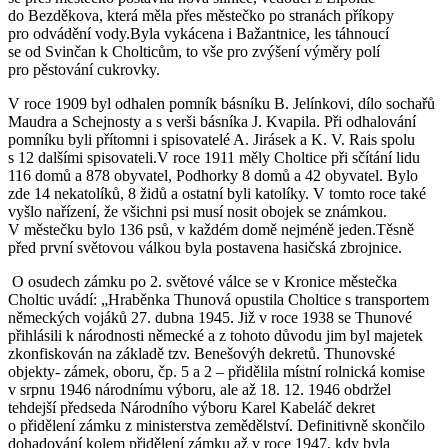
do Bezděkova, která měla přes městečko po stranách příkopy
pro odvádění vody.Byla vykácena i Bažantnice, les táhnoucí
se od Svinčan k Cholticům, to vše pro zvýšení výměry polí
pro pěstování cukrovky.
V roce 1909 byl odhalen pomník básníku B. Jelínkovi, dílo sochařů
Maudra a Schejnosty a s verši básníka J. Kvapila. Při odhalování
pomníku byli přítomni i spisovatelé A. Jirásek a K. V. Rais spolu
s 12 dalšími spisovateli.V roce 1911 měly Choltice při sčítání lidu
116 domů a 878 obyvatel, Podhorky 8 domů a 42 obyvatel. Bylo
zde 14 nekatolíků, 8 židů a ostatní byli katolíky. V tomto roce také
vyšlo nařízení, že všichni psi musí nosit obojek se známkou.
V městečku bylo 136 psů, v každém domě nejméně jeden.Těsně
před první světovou válkou byla postavena hasičská zbrojnice.
O osudech zámku po 2. světové válce se v Kronice městečka
Choltic uvádí: „Hraběnka Thunová opustila Choltice s transportem
německých vojáků 27. dubna 1945. Již v roce 1938 se Thunové
přihlásili k národnosti německé a z tohoto důvodu jim byl majetek
zkonfiskován na základě tzv. Benešovýh dekretů. Thunovské
objekty- zámek, oboru, čp. 5 a 2 – přidělila místní rolnická komise
v srpnu 1946 národnímu výboru, ale až 18. 12. 1946 obdržel
tehdejší předseda Národního výboru Karel Kabeláč dekret
o přidělení zámku z ministerstva zemědělství. Definitivně skončilo
dohadování kolem přidělení zámku až v roce 1947, kdy byla