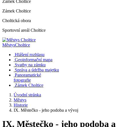
Zámek Choltice
Zámek Choltice
Choltická obora
Sportovní areál Choltice
Městys
Choltice
Hlášení rozhlasu
Geoinformační mapa
Svatby na zámku
Správa a údržba majetku
Panoramatické
fotografie
Zámek Choltice
Úvodní stránka
Městys
Historie
IX. Městečko - jeho podoba a vývoj
IX. Městečko - jeho podoba a