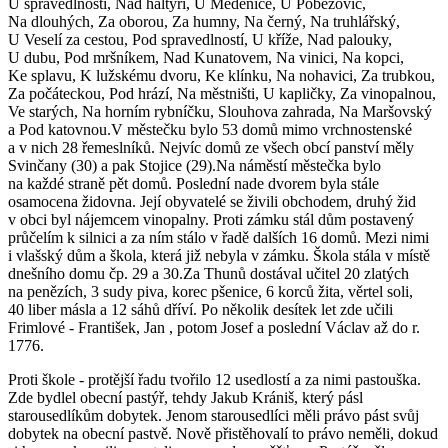
U spravedlnosti, Nad haltýři, U Medenice, U Poběžovic,
Na dlouhých, Za oborou, Za humny, Na černý, Na truhlářský,
U Veselí za cestou, Pod spravedlností, U kříže, Nad palouky,
U dubu, Pod mršníkem, Nad Kunatovem, Na vinici, Na kopci,
Ke splavu, K lužskému dvoru, Ke klínku, Na nohavici, Za trubkou,
Za počáteckou, Pod hrází, Na městništi, U kapličky, Za vinopalnou,
Ve starých, Na horním rybníčku, Slouhova zahrada, Na Maršovský
a Pod katovnou.V městečku bylo 53 domů mimo vrchnostenské
a v nich 28 řemeslníků. Nejvíc domů ze všech obcí panství měly
Svinčany (30) a pak Stojice (29).Na náměstí městečka bylo
na každé straně pět domů. Poslední nade dvorem byla stále
osamocena židovna. Její obyvatelé se živili obchodem, druhý žid
v obci byl nájemcem vinopalny. Proti zámku stál dům postavený
průčelím k silnici a za ním stálo v řadě dalších 16 domů. Mezi nimi
i vlašský dům a škola, která již nebyla v zámku. Škola stála v místě
dnešního domu čp. 29 a 30.Za Thunů dostával učitel 20 zlatých
na penězích, 3 sudy piva, korec pšenice, 6 korců žita, věrtel soli,
40 liber másla a 12 sáhů dříví. Po několik desítek let zde učili
Frimlové - František, Jan , potom Josef a poslední Václav až do r.
1776.
Proti škole - protější řadu tvořilo 12 usedlostí a za nimi pastouška.
Zde bydlel obecní pastýř, tehdy Jakub Krániš, který pásl
starousedlíkům dobytek. Jenom starousedlíci měli právo pást svůj
dobytek na obecní pastvě. Nově přistěhovalí to právo neměli, dokud