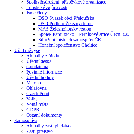
Spolky&sdružení, příspěvkové organizace
Turistické zajímavosti
Jsme členy
DSO Svazek obcí Přeloučska
DSO Podhůří Železných hor
MAS Železnohorský region
Spolek Pardubicko – Perníkové srdce Čech, z.s.
Sdružení místních samospráv ČR
Honební společenstvo Choltice
Úřad městyse
Aktuality z úřadu
Úřední deska
e-podatelna
Povinné informace
Úřední hodiny
Matrika
Ohlašovna
Czech Point
Volby
Volná místa
GDPR
Ostatní dokumenty
Samospráva
Aktuality zastupitelstvo
Zastupitelstvo