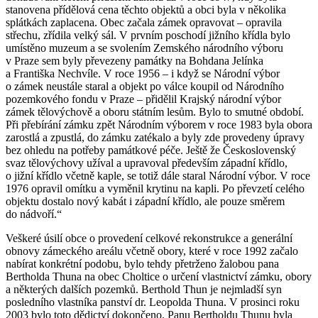
stanovena přídělová cena těchto objektů a obci byla v několika
splátkách zaplacena. Obec začala zámek opravovat – opravila
střechu, zřídila velký sál. V prvním poschodí jižního křídla bylo
umístěno muzeum a se svolením Zemského národního výboru
v Praze sem byly převezeny památky na Bohdana Jelínka
a Františka Nechvíle. V roce 1956 – i když se Národní výbor
o zámek neustále staral a objekt po válce koupil od Národního
pozemkového fondu v Praze – přidělil Krajský národní výbor
zámek tělovýchově a oboru státním lesům. Bylo to smutné období.
Při přebírání zámku zpět Národním výborem v roce 1983 byla obora
zarostlá a zpustlá, do zámku zatékalo a byly zde provedeny úpravy
bez ohledu na potřeby památkové péče. Ještě že Československý
svaz tělovýchovy užíval a upravoval především západní křídlo,
o jižní křídlo včetně kaple, se totiž dále staral Národní výbor. V roce
1976 opravil omítku a vyměnil krytinu na kapli. Po převzetí celého
objektu dostalo nový kabát i západní křídlo, ale pouze směrem
do nádvoří.“
Veškeré úsilí obce o provedení celkové rekonstrukce a generální
obnovy zámeckého areálu včetně obory, které v roce 1992 začalo
nabírat konkrétní podobu, bylo tehdy přetrženo žalobou pana
Bertholda Thuna na obec Choltice o určení vlastnictví zámku, obory
a některých dalších pozemků. Berthold Thun je nejmladší syn
posledního vlastníka panství dr. Leopolda Thuna. V prosinci roku
2003 bylo toto dědictví dokončeno. Panu Bertholdu Thunu byla