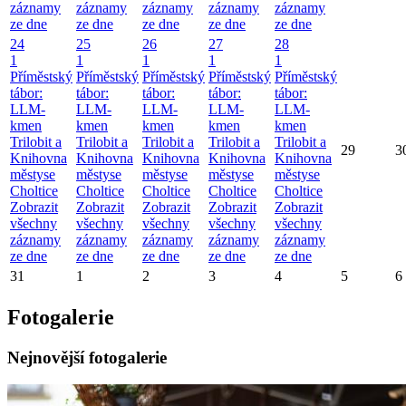
záznamy
záznamy
záznamy
záznamy
záznamy
ze dne
ze dne
ze dne
ze dne
ze dne
24
25
26
27
28
1
1
1
1
1
Příměstský
Příměstský
Příměstský
Příměstský
Příměstský
tábor:
tábor:
tábor:
tábor:
tábor:
LLM-
LLM-
LLM-
LLM-
LLM-
kmen
kmen
kmen
kmen
kmen
Trilobit a
Trilobit a
Trilobit a
Trilobit a
Trilobit a
29
3
Knihovna
Knihovna
Knihovna
Knihovna
Knihovna
městyse
městyse
městyse
městyse
městyse
Choltice
Choltice
Choltice
Choltice
Choltice
Zobrazit
Zobrazit
Zobrazit
Zobrazit
Zobrazit
všechny
všechny
všechny
všechny
všechny
záznamy
záznamy
záznamy
záznamy
záznamy
ze dne
ze dne
ze dne
ze dne
ze dne
31
1
2
3
4
5
6
Fotogalerie
Nejnovější fotogalerie