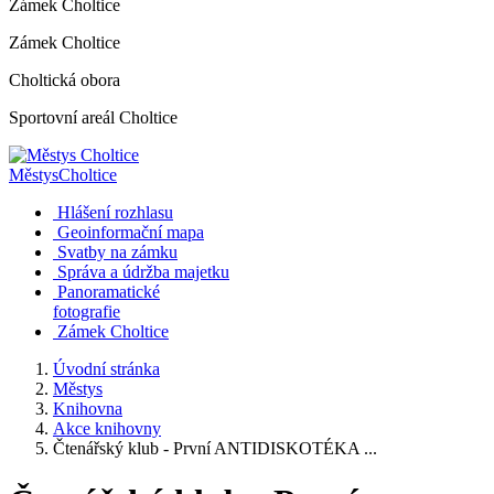
Zámek Choltice
Zámek Choltice
Choltická obora
Sportovní areál Choltice
Městys
Choltice
Hlášení rozhlasu
Geoinformační mapa
Svatby na zámku
Správa a údržba majetku
Panoramatické
fotografie
Zámek Choltice
Úvodní stránka
Městys
Knihovna
Akce knihovny
Čtenářský klub - První ANTIDISKOTÉKA ...