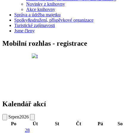
Novinky z knihovny
Akce knihovny
Správa a údržba majetku
Spolky&sdružení, příspěvkové organizace
Turistické zajímavosti
Jsme členy
Mobilní rozhlas - registrace
Kalendář akcí
Srpen
2026
Po
Út
St
Čt
Pá
So
28