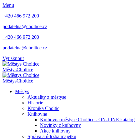
Menu
+420 466 972 200
podatelna@choltice.cz
+420 466 972 200
podatelna@choltice.cz
Vytisknout
Městys
Choltice
Městys
Choltice
Městys
Aktuality z městyse
Historie
Kronika Choltic
Knihovna
Knihovna městyse Choltice - ON-LINE katalog
Novinky z knihovny
Akce knihovny
Správa a údržba majetku