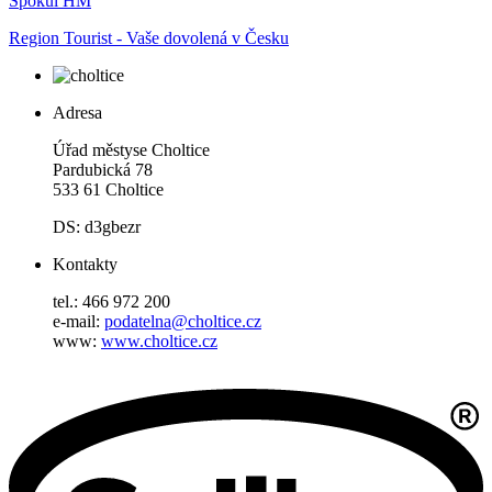
Spokul HM
Region Tourist - Vaše dovolená v Česku
Adresa
Úřad městyse Choltice
Pardubická 78
533 61 Choltice
DS: d3gbezr
Kontakty
tel.: 466 972 200
e-mail:
podatelna@choltice.cz
www:
www.choltice.cz