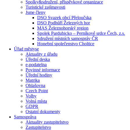
Spolky&sdružení, příspěvkové organizace
Turistické zajímavosti
Jsme členy
DSO Svazek obcí Přeloučska
DSO Podhůří Železných hor
MAS Železnohorský region
Spolek Pardubicko – Perníkové srdce Čech, z.s.
Sdružení místních samospráv ČR
Honební společenstvo Choltice
Úřad městyse
Aktuality z úřadu
Úřední deska
e-podatelna
Povinné informace
Úřední hodiny
Matrika
Ohlašovna
Czech Point
Volby
Volná místa
GDPR
Ostatní dokumenty
Samospráva
Aktuality zastupitelstvo
Zastupitelstvo