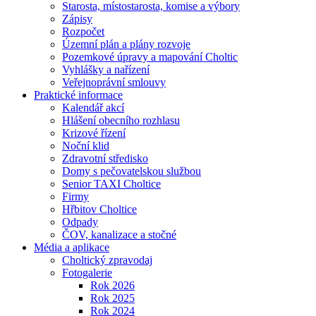
Starosta, místostarosta, komise a výbory
Zápisy
Rozpočet
Územní plán a plány rozvoje
Pozemkové úpravy a mapování Choltic
Vyhlášky a nařízení
Veřejnoprávní smlouvy
Praktické informace
Kalendář akcí
Hlášení obecního rozhlasu
Krizové řízení
Noční klid
Zdravotní středisko
Domy s pečovatelskou službou
Senior TAXI Choltice
Firmy
Hřbitov Choltice
Odpady
ČOV, kanalizace a stočné
Média a aplikace
Choltický zpravodaj
Fotogalerie
Rok 2026
Rok 2025
Rok 2024