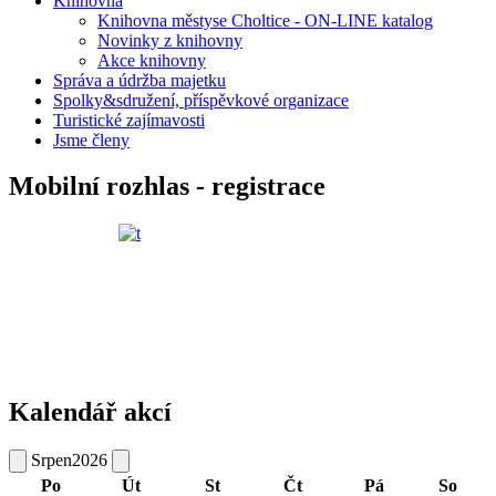
Knihovna
Knihovna městyse Choltice - ON-LINE katalog
Novinky z knihovny
Akce knihovny
Správa a údržba majetku
Spolky&sdružení, příspěvkové organizace
Turistické zajímavosti
Jsme členy
Mobilní rozhlas - registrace
Kalendář akcí
Srpen
2026
Po
Út
St
Čt
Pá
So