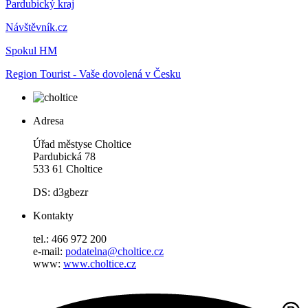
Pardubický kraj
Návštěvník.cz
Spokul HM
Region Tourist - Vaše dovolená v Česku
Adresa
Úřad městyse Choltice
Pardubická 78
533 61 Choltice
DS: d3gbezr
Kontakty
tel.: 466 972 200
e-mail:
podatelna@choltice.cz
www:
www.choltice.cz