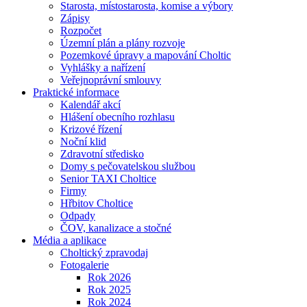
Starosta, místostarosta, komise a výbory
Zápisy
Rozpočet
Územní plán a plány rozvoje
Pozemkové úpravy a mapování Choltic
Vyhlášky a nařízení
Veřejnoprávní smlouvy
Praktické informace
Kalendář akcí
Hlášení obecního rozhlasu
Krizové řízení
Noční klid
Zdravotní středisko
Domy s pečovatelskou službou
Senior TAXI Choltice
Firmy
Hřbitov Choltice
Odpady
ČOV, kanalizace a stočné
Média a aplikace
Choltický zpravodaj
Fotogalerie
Rok 2026
Rok 2025
Rok 2024