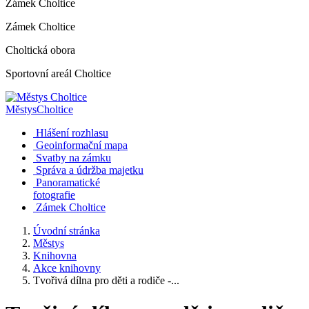
Zámek Choltice
Zámek Choltice
Choltická obora
Sportovní areál Choltice
Městys
Choltice
Hlášení rozhlasu
Geoinformační mapa
Svatby na zámku
Správa a údržba majetku
Panoramatické
fotografie
Zámek Choltice
Úvodní stránka
Městys
Knihovna
Akce knihovny
Tvořivá dílna pro děti a rodiče -...