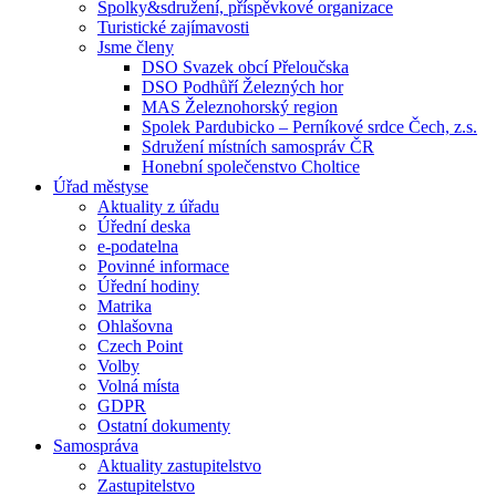
Spolky&sdružení, příspěvkové organizace
Turistické zajímavosti
Jsme členy
DSO Svazek obcí Přeloučska
DSO Podhůří Železných hor
MAS Železnohorský region
Spolek Pardubicko – Perníkové srdce Čech, z.s.
Sdružení místních samospráv ČR
Honební společenstvo Choltice
Úřad městyse
Aktuality z úřadu
Úřední deska
e-podatelna
Povinné informace
Úřední hodiny
Matrika
Ohlašovna
Czech Point
Volby
Volná místa
GDPR
Ostatní dokumenty
Samospráva
Aktuality zastupitelstvo
Zastupitelstvo