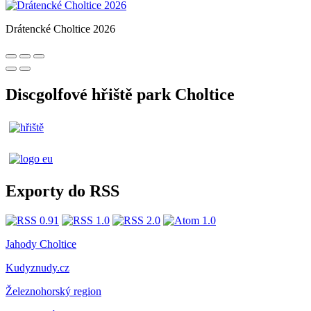
Drátencké Choltice 2026
Discgolfové hřiště park Choltice
Exporty do RSS
Jahody Choltice
Kudyznudy.cz
Železnohorský region