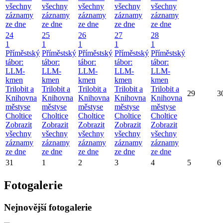
všechny
všechny
všechny
všechny
všechny
záznamy
záznamy
záznamy
záznamy
záznamy
ze dne
ze dne
ze dne
ze dne
ze dne
24
25
26
27
28
1
1
1
1
1
Příměstský
Příměstský
Příměstský
Příměstský
Příměstský
tábor:
tábor:
tábor:
tábor:
tábor:
LLM-
LLM-
LLM-
LLM-
LLM-
kmen
kmen
kmen
kmen
kmen
Trilobit a
Trilobit a
Trilobit a
Trilobit a
Trilobit a
29
3
Knihovna
Knihovna
Knihovna
Knihovna
Knihovna
městyse
městyse
městyse
městyse
městyse
Choltice
Choltice
Choltice
Choltice
Choltice
Zobrazit
Zobrazit
Zobrazit
Zobrazit
Zobrazit
všechny
všechny
všechny
všechny
všechny
záznamy
záznamy
záznamy
záznamy
záznamy
ze dne
ze dne
ze dne
ze dne
ze dne
31
1
2
3
4
5
6
Fotogalerie
Nejnovější fotogalerie