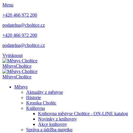
Menu
+420 466 972 200
podatelna@choltice.cz
+420 466 972 200
podatelna@choltice.cz
Vytisknout
Městys
Choltice
Městys
Choltice
Městys
Aktuality z městyse
Historie
Kronika Choltic
Knihovna
Knihovna městyse Choltice - ON-LINE katalog
Novinky z knihovny
Akce knihovny
Správa a údržba majetku