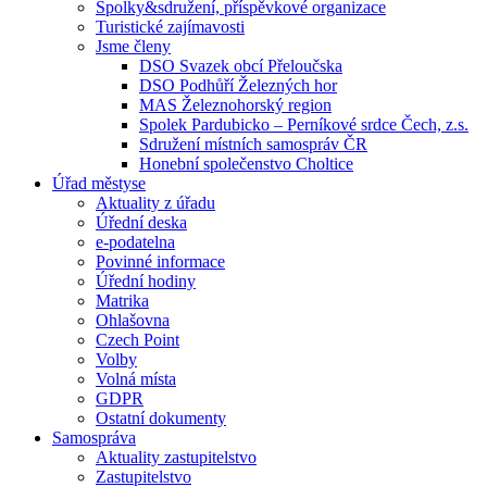
Spolky&sdružení, příspěvkové organizace
Turistické zajímavosti
Jsme členy
DSO Svazek obcí Přeloučska
DSO Podhůří Železných hor
MAS Železnohorský region
Spolek Pardubicko – Perníkové srdce Čech, z.s.
Sdružení místních samospráv ČR
Honební společenstvo Choltice
Úřad městyse
Aktuality z úřadu
Úřední deska
e-podatelna
Povinné informace
Úřední hodiny
Matrika
Ohlašovna
Czech Point
Volby
Volná místa
GDPR
Ostatní dokumenty
Samospráva
Aktuality zastupitelstvo
Zastupitelstvo