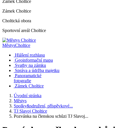
Zámek Choltice
Zámek Choltice
Choltická obora
Sportovní areál Choltice
Městys
Choltice
Hlášení rozhlasu
Geoinformační mapa
Svatby na zámku
Správa a údržba majetku
Panoramatické
fotografie
Zámek Choltice
Úvodní stránka
Městys
Spolky&sdružení, příspěvkové...
TJ Slavoj Choltice
Pozvánka na členskou schůzi TJ Slavoj...