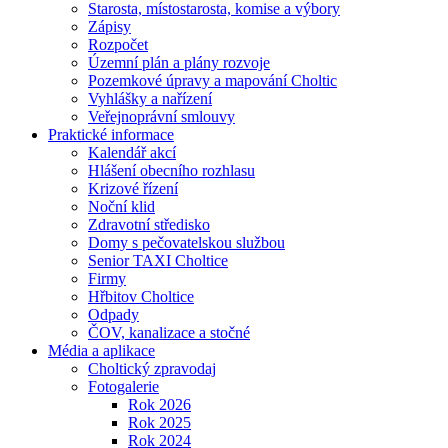
Starosta, místostarosta, komise a výbory
Zápisy
Rozpočet
Územní plán a plány rozvoje
Pozemkové úpravy a mapování Choltic
Vyhlášky a nařízení
Veřejnoprávní smlouvy
Praktické informace
Kalendář akcí
Hlášení obecního rozhlasu
Krizové řízení
Noční klid
Zdravotní středisko
Domy s pečovatelskou službou
Senior TAXI Choltice
Firmy
Hřbitov Choltice
Odpady
ČOV, kanalizace a stočné
Média a aplikace
Choltický zpravodaj
Fotogalerie
Rok 2026
Rok 2025
Rok 2024