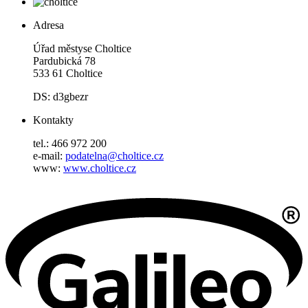
Adresa
Úřad městyse Choltice
Pardubická 78
533 61 Choltice
DS: d3gbezr
Kontakty
tel.: 466 972 200
e-mail:
podatelna@choltice.cz
www:
www.choltice.cz