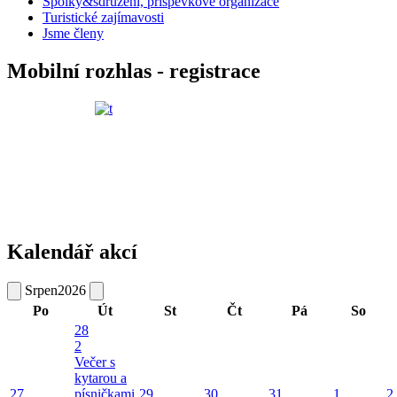
Spolky&sdružení, příspěvkové organizace
Turistické zajímavosti
Jsme členy
Mobilní rozhlas - registrace
Kalendář akcí
Srpen
2026
Po
Út
St
Čt
Pá
So
28
2
Večer s
kytarou a
27
písničkami
29
30
31
1
2