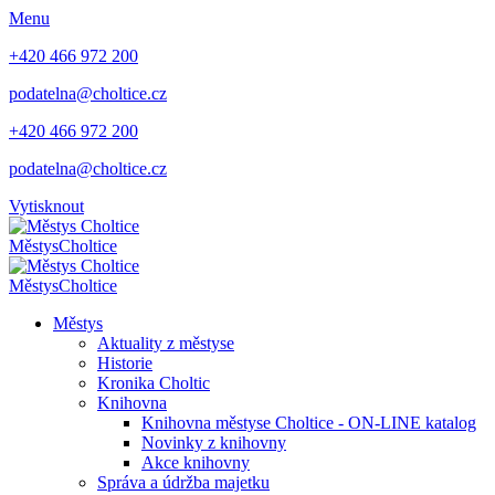
Menu
+420 466 972 200
podatelna@choltice.cz
+420 466 972 200
podatelna@choltice.cz
Vytisknout
Městys
Choltice
Městys
Choltice
Městys
Aktuality z městyse
Historie
Kronika Choltic
Knihovna
Knihovna městyse Choltice - ON-LINE katalog
Novinky z knihovny
Akce knihovny
Správa a údržba majetku