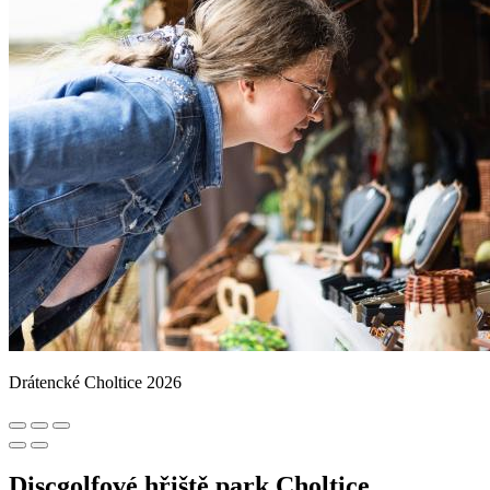
Drátencké Choltice 2026
Discgolfové hřiště park Choltice