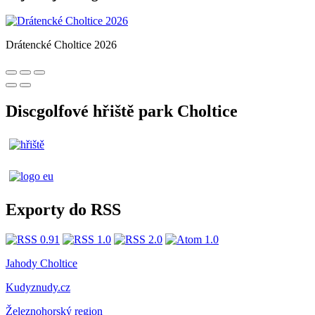
Drátencké Choltice 2026
Discgolfové hřiště park Choltice
Exporty do RSS
Jahody Choltice
Kudyznudy.cz
Železnohorský region