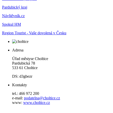
Pardubický kraj
Návštěvník.cz
Spokul HM
Region Tourist - Vaše dovolená v Česku
Adresa
Úřad městyse Choltice
Pardubická 78
533 61 Choltice
DS: d3gbezr
Kontakty
tel.: 466 972 200
e-mail:
podatelna@choltice.cz
www:
www.choltice.cz