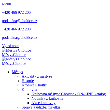
Menu
+420 466 972 200
podatelna@choltice.cz
+420 466 972 200
podatelna@choltice.cz
Vytisknout
Městys
Choltice
Městys
Choltice
Městys
Aktuality z městyse
Historie
Kronika Choltic
Knihovna
Knihovna městyse Choltice - ON-LINE katalog
Novinky z knihovny
Akce knihovny
Správa a údržba majetku