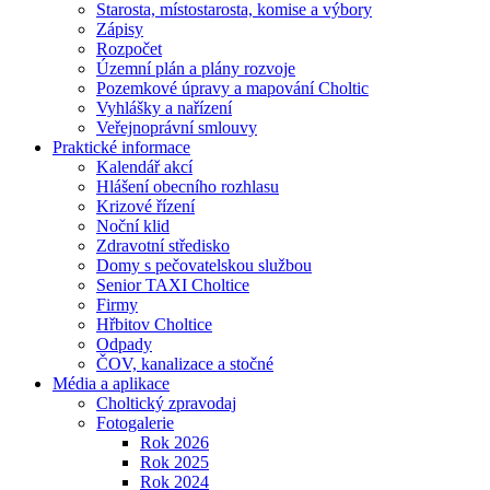
Starosta, místostarosta, komise a výbory
Zápisy
Rozpočet
Územní plán a plány rozvoje
Pozemkové úpravy a mapování Choltic
Vyhlášky a nařízení
Veřejnoprávní smlouvy
Praktické informace
Kalendář akcí
Hlášení obecního rozhlasu
Krizové řízení
Noční klid
Zdravotní středisko
Domy s pečovatelskou službou
Senior TAXI Choltice
Firmy
Hřbitov Choltice
Odpady
ČOV, kanalizace a stočné
Média a aplikace
Choltický zpravodaj
Fotogalerie
Rok 2026
Rok 2025
Rok 2024