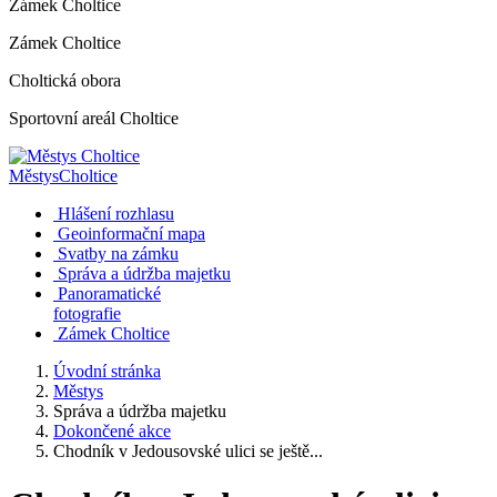
Zámek Choltice
Zámek Choltice
Choltická obora
Sportovní areál Choltice
Městys
Choltice
Hlášení rozhlasu
Geoinformační mapa
Svatby na zámku
Správa a údržba majetku
Panoramatické
fotografie
Zámek Choltice
Úvodní stránka
Městys
Správa a údržba majetku
Dokončené akce
Chodník v Jedousovské ulici se ještě...