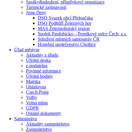
Spolky&sdružení, příspěvkové organizace
Turistické zajímavosti
Jsme členy
DSO Svazek obcí Přeloučska
DSO Podhůří Železných hor
MAS Železnohorský region
Spolek Pardubicko – Perníkové srdce Čech, z.s.
Sdružení místních samospráv ČR
Honební společenstvo Choltice
Úřad městyse
Aktuality z úřadu
Úřední deska
e-podatelna
Povinné informace
Úřední hodiny
Matrika
Ohlašovna
Czech Point
Volby
Volná místa
GDPR
Ostatní dokumenty
Samospráva
Aktuality zastupitelstvo
Zastupitelstvo