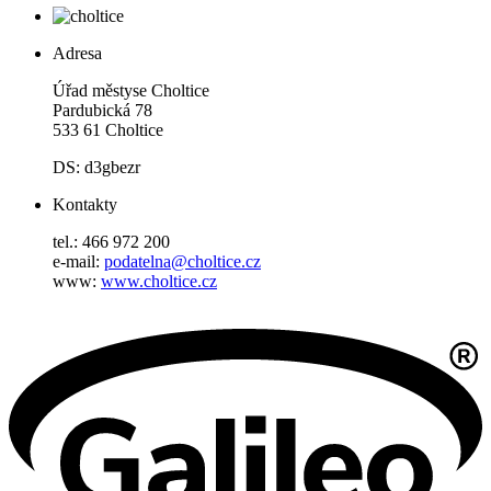
Adresa
Úřad městyse Choltice
Pardubická 78
533 61 Choltice
DS: d3gbezr
Kontakty
tel.: 466 972 200
e-mail:
podatelna@choltice.cz
www:
www.choltice.cz