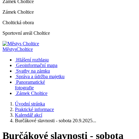
Zámek Choltice
Zámek Choltice
Choltická obora
Sportovní areál Choltice
Městys
Choltice
Hlášení rozhlasu
Geoinformační mapa
Svatby na zámku
Správa a údržba majetku
Panoramatické
fotografie
Zámek Choltice
Úvodní stránka
Praktické informace
Kalendář akcí
Burčákové slavnosti - sobota 20.9.2025...
Burčákové slavnosti - sobota