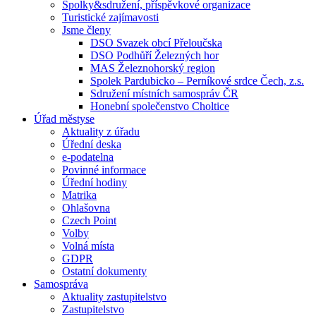
Spolky&sdružení, příspěvkové organizace
Turistické zajímavosti
Jsme členy
DSO Svazek obcí Přeloučska
DSO Podhůří Železných hor
MAS Železnohorský region
Spolek Pardubicko – Perníkové srdce Čech, z.s.
Sdružení místních samospráv ČR
Honební společenstvo Choltice
Úřad městyse
Aktuality z úřadu
Úřední deska
e-podatelna
Povinné informace
Úřední hodiny
Matrika
Ohlašovna
Czech Point
Volby
Volná místa
GDPR
Ostatní dokumenty
Samospráva
Aktuality zastupitelstvo
Zastupitelstvo