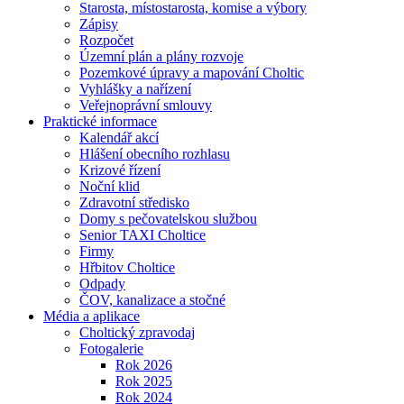
Starosta, místostarosta, komise a výbory
Zápisy
Rozpočet
Územní plán a plány rozvoje
Pozemkové úpravy a mapování Choltic
Vyhlášky a nařízení
Veřejnoprávní smlouvy
Praktické informace
Kalendář akcí
Hlášení obecního rozhlasu
Krizové řízení
Noční klid
Zdravotní středisko
Domy s pečovatelskou službou
Senior TAXI Choltice
Firmy
Hřbitov Choltice
Odpady
ČOV, kanalizace a stočné
Média a aplikace
Choltický zpravodaj
Fotogalerie
Rok 2026
Rok 2025
Rok 2024