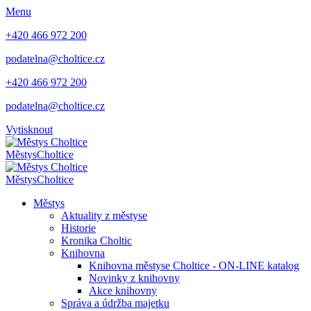
Menu
+420 466 972 200
podatelna@choltice.cz
+420 466 972 200
podatelna@choltice.cz
Vytisknout
Městys
Choltice
Městys
Choltice
Městys
Aktuality z městyse
Historie
Kronika Choltic
Knihovna
Knihovna městyse Choltice - ON-LINE katalog
Novinky z knihovny
Akce knihovny
Správa a údržba majetku