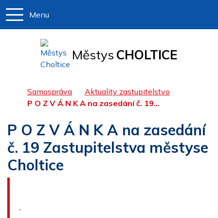
Menu
+420 466 
podate
Městys
CHOLTICE
Úvodní stránka
Samospráva
Aktuality zastupitelstvo
P O Z V Á N K A na zasedání č. 19...
P O Z V Á N K A na zasedání
č. 19 Zastupitelstva městyse
Choltice
.