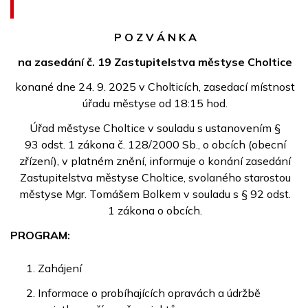
P O Z V Á N K A
na zasedání č. 19 Zastupitelstva městyse Choltice
konané dne 24. 9. 2025 v Cholticích, zasedací místnost
úřadu městyse od 18:15 hod.
Úřad městyse Choltice v souladu s ustanovením §
93 odst. 1 zákona č. 128/2000 Sb., o obcích (obecní
zřízení), v platném znění, informuje o konání zasedání
Zastupitelstva městyse Choltice, svolaného starostou
městyse Mgr. Tomášem Bolkem v souladu s § 92 odst.
1 zákona o obcích.
PROGRAM:
Zahájení
Informace o probíhajících opravách a údržbě