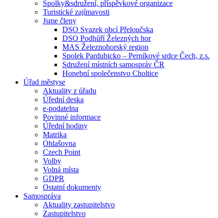
Spolky&sdružení, příspěvkové organizace
Turistické zajímavosti
Jsme členy
DSO Svazek obcí Přeloučska
DSO Podhůří Železných hor
MAS Železnohorský region
Spolek Pardubicko – Perníkové srdce Čech, z.s.
Sdružení místních samospráv ČR
Honební společenstvo Choltice
Úřad městyse
Aktuality z úřadu
Úřední deska
e-podatelna
Povinné informace
Úřední hodiny
Matrika
Ohlašovna
Czech Point
Volby
Volná místa
GDPR
Ostatní dokumenty
Samospráva
Aktuality zastupitelstvo
Zastupitelstvo