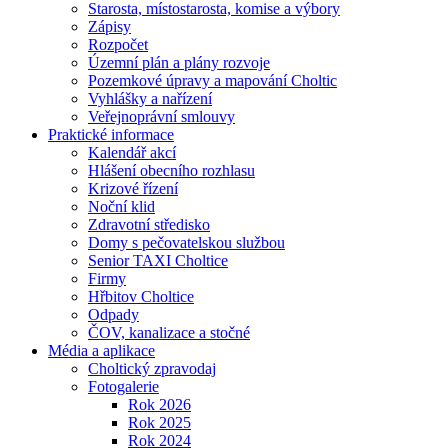
Starosta, místostarosta, komise a výbory
Zápisy
Rozpočet
Územní plán a plány rozvoje
Pozemkové úpravy a mapování Choltic
Vyhlášky a nařízení
Veřejnoprávní smlouvy
Praktické informace
Kalendář akcí
Hlášení obecního rozhlasu
Krizové řízení
Noční klid
Zdravotní středisko
Domy s pečovatelskou službou
Senior TAXI Choltice
Firmy
Hřbitov Choltice
Odpady
ČOV, kanalizace a stočné
Média a aplikace
Choltický zpravodaj
Fotogalerie
Rok 2026
Rok 2025
Rok 2024