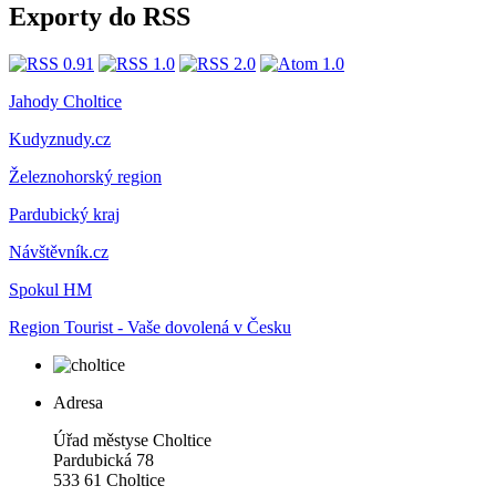
Exporty do RSS
Jahody Choltice
Kudyznudy.cz
Železnohorský region
Pardubický kraj
Návštěvník.cz
Spokul HM
Region Tourist - Vaše dovolená v Česku
Adresa
Úřad městyse Choltice
Pardubická 78
533 61 Choltice