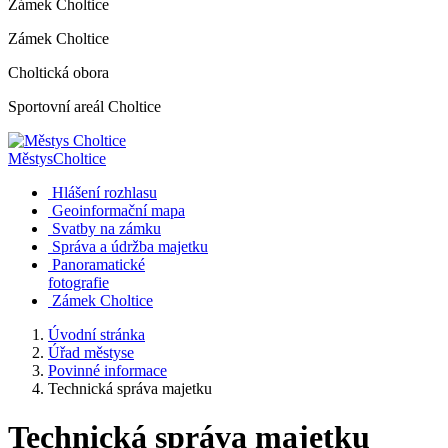
Zámek Choltice
Zámek Choltice
Choltická obora
Sportovní areál Choltice
Městys
Choltice
Hlášení rozhlasu
Geoinformační mapa
Svatby na zámku
Správa a údržba majetku
Panoramatické
fotografie
Zámek Choltice
Úvodní stránka
Úřad městyse
Povinné informace
Technická správa majetku
Technická správa majetku