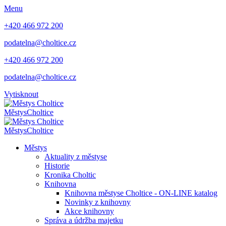
Menu
+420 466 972 200
podatelna@choltice.cz
+420 466 972 200
podatelna@choltice.cz
Vytisknout
Městys
Choltice
Městys
Choltice
Městys
Aktuality z městyse
Historie
Kronika Choltic
Knihovna
Knihovna městyse Choltice - ON-LINE katalog
Novinky z knihovny
Akce knihovny
Správa a údržba majetku