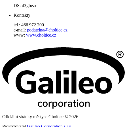
DS: d3gbezr
Kontakty
tel.: 466 972 200
e-mail:
podatelna@choltice.cz
www:
www.choltice.cz
Oficiální stránky městyse Choltice © 2026
Provozovatel
Galileo Corporation s.r.o.