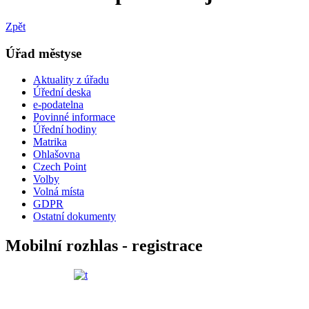
Zpět
Úřad městyse
Aktuality z úřadu
Úřední deska
e-podatelna
Povinné informace
Úřední hodiny
Matrika
Ohlašovna
Czech Point
Volby
Volná místa
GDPR
Ostatní dokumenty
Mobilní rozhlas - registrace