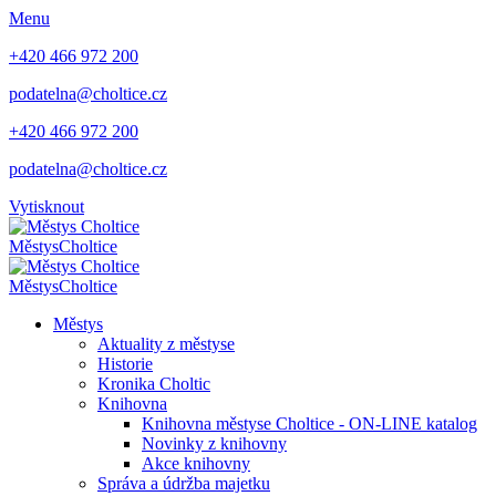
Menu
+420 466 972 200
podatelna@choltice.cz
+420 466 972 200
podatelna@choltice.cz
Vytisknout
Městys
Choltice
Městys
Choltice
Městys
Aktuality z městyse
Historie
Kronika Choltic
Knihovna
Knihovna městyse Choltice - ON-LINE katalog
Novinky z knihovny
Akce knihovny
Správa a údržba majetku