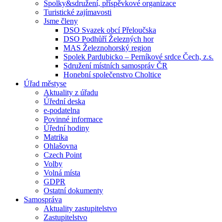
Spolky&sdružení, příspěvkové organizace
Turistické zajímavosti
Jsme členy
DSO Svazek obcí Přeloučska
DSO Podhůří Železných hor
MAS Železnohorský region
Spolek Pardubicko – Perníkové srdce Čech, z.s.
Sdružení místních samospráv ČR
Honební společenstvo Choltice
Úřad městyse
Aktuality z úřadu
Úřední deska
e-podatelna
Povinné informace
Úřední hodiny
Matrika
Ohlašovna
Czech Point
Volby
Volná místa
GDPR
Ostatní dokumenty
Samospráva
Aktuality zastupitelstvo
Zastupitelstvo