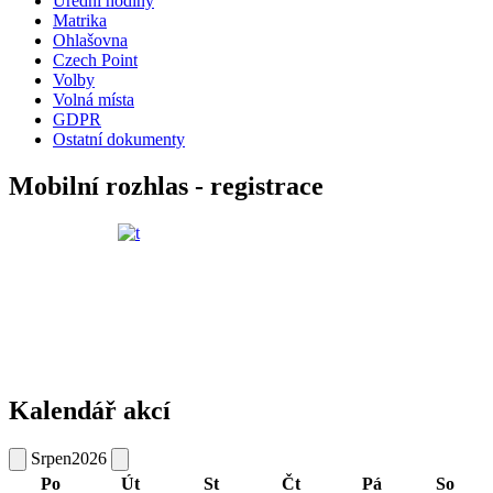
Úřední hodiny
Matrika
Ohlašovna
Czech Point
Volby
Volná místa
GDPR
Ostatní dokumenty
Mobilní rozhlas - registrace
Kalendář akcí
Srpen
2026
Po
Út
St
Čt
Pá
So