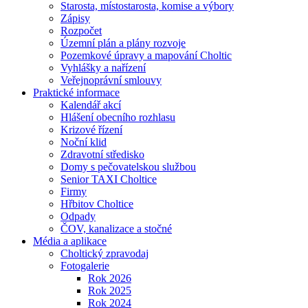
Starosta, místostarosta, komise a výbory
Zápisy
Rozpočet
Územní plán a plány rozvoje
Pozemkové úpravy a mapování Choltic
Vyhlášky a nařízení
Veřejnoprávní smlouvy
Praktické informace
Kalendář akcí
Hlášení obecního rozhlasu
Krizové řízení
Noční klid
Zdravotní středisko
Domy s pečovatelskou službou
Senior TAXI Choltice
Firmy
Hřbitov Choltice
Odpady
ČOV, kanalizace a stočné
Média a aplikace
Choltický zpravodaj
Fotogalerie
Rok 2026
Rok 2025
Rok 2024