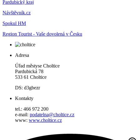
Pardubický kraj
Návštěvník.cz
Spokul HM
Region Tourist - Vaše dovolená v Česku
Adresa
Úřad městyse Choltice
Pardubická 78
533 61 Choltice
DS: d3gbezr
Kontakty
tel.: 466 972 200
e-mail:
podatelna@choltice.cz
www:
www.choltice.cz