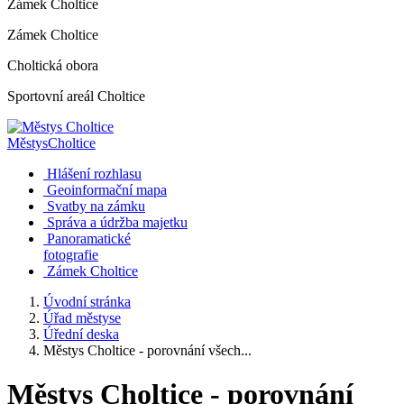
Zámek Choltice
Zámek Choltice
Choltická obora
Sportovní areál Choltice
Městys
Choltice
Hlášení rozhlasu
Geoinformační mapa
Svatby na zámku
Správa a údržba majetku
Panoramatické
fotografie
Zámek Choltice
Úvodní stránka
Úřad městyse
Úřední deska
Městys Choltice - porovnání všech...
Městys Choltice - porovnání