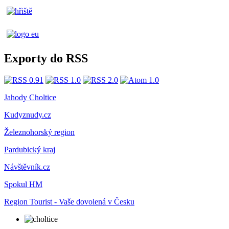
Exporty do RSS
Jahody Choltice
Kudyznudy.cz
Železnohorský region
Pardubický kraj
Návštěvník.cz
Spokul HM
Region Tourist - Vaše dovolená v Česku