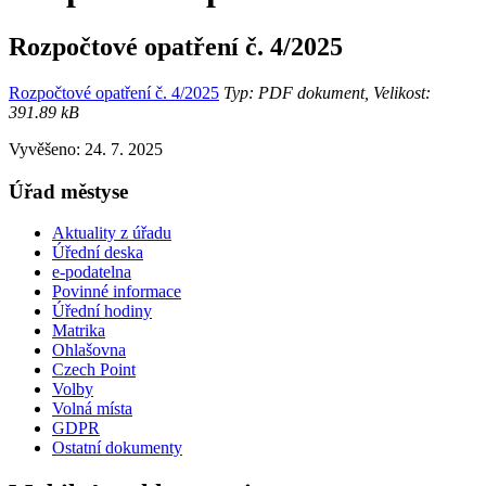
Rozpočtové opatření č. 4/2025
Rozpočtové opatření č. 4/2025
Typ: PDF dokument, Velikost:
391.89 kB
Vyvěšeno: 24. 7. 2025
Úřad městyse
Aktuality z úřadu
Úřední deska
e-podatelna
Povinné informace
Úřední hodiny
Matrika
Ohlašovna
Czech Point
Volby
Volná místa
GDPR
Ostatní dokumenty