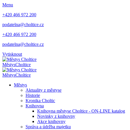
Menu
+420 466 972 200
podatelna@choltice.cz
+420 466 972 200
podatelna@choltice.cz
Vytisknout
Městys
Choltice
Městys
Choltice
Městys
Aktuality z městyse
Historie
Kronika Choltic
Knihovna
Knihovna městyse Choltice - ON-LINE katalog
Novinky z knihovny
Akce knihovny
Správa a údržba majetku