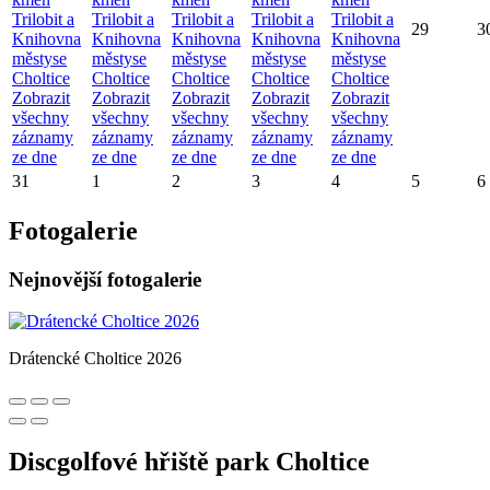
Trilobit a
Trilobit a
Trilobit a
Trilobit a
Trilobit a
29
3
Knihovna
Knihovna
Knihovna
Knihovna
Knihovna
městyse
městyse
městyse
městyse
městyse
Choltice
Choltice
Choltice
Choltice
Choltice
Zobrazit
Zobrazit
Zobrazit
Zobrazit
Zobrazit
všechny
všechny
všechny
všechny
všechny
záznamy
záznamy
záznamy
záznamy
záznamy
ze dne
ze dne
ze dne
ze dne
ze dne
31
1
2
3
4
5
6
Fotogalerie
Nejnovější fotogalerie
Drátencké Choltice 2026
Discgolfové hřiště park Choltice