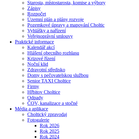
Starosta, místostarosta, komise a výbory
Zápisy
Rozpočet
Územní plán a plány rozvoje
Pozemkové úpravy a mapování Choltic
Vyhlášky a nařízení
Veřejnoprávní smlouvy
Praktické informace
Kalendář akcí
Hlášení obecního rozhlasu
Krizové řízení
Noční klid
Zdravotní středisko
Domy s pečovatelskou službou
Senior TAXI Choltice
Firmy
Hřbitov Choltice
Odpady
ČOV, kanalizace a stočné
Média a aplikace
Choltický zpravodaj
Fotogalerie
Rok 2026
Rok 2025
Rok 2024