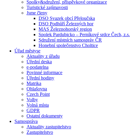
Spolky&sdružení, příspěvkové organizace
Turistické zajímavosti
Jsme členy
DSO Svazek obcí Přeloučska
DSO Podhůří Železných hor
MAS Železnohorský region
Spolek Pardubicko – Perníkové srdce Čech, z.s.
Sdružení místních samospráv ČR
Honební společenstvo Choltice
Úřad městyse
Aktuality z úřadu
Úřední deska
e-podatelna
Povinné informace
Úřední hodiny
Matrika
Ohlašovna
Czech Point
Volby
Volná místa
GDPR
Ostatní dokumenty
Samospráva
Aktuality zastupitelstvo
Zastupitelstvo