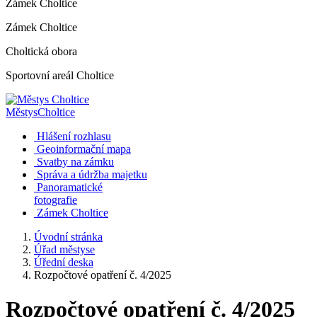
Zámek Choltice
Zámek Choltice
Choltická obora
Sportovní areál Choltice
Městys
Choltice
Hlášení rozhlasu
Geoinformační mapa
Svatby na zámku
Správa a údržba majetku
Panoramatické
fotografie
Zámek Choltice
Úvodní stránka
Úřad městyse
Úřední deska
Rozpočtové opatření č. 4/2025
Rozpočtové opatření č. 4/2025