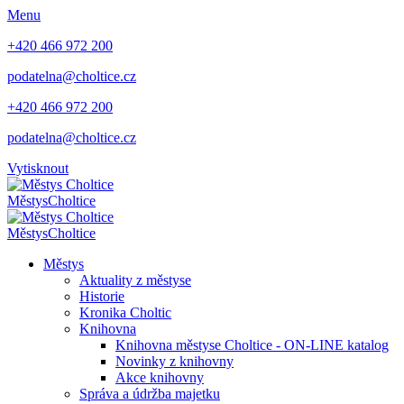
Menu
+420 466 972 200
podatelna@choltice.cz
+420 466 972 200
podatelna@choltice.cz
Vytisknout
Městys
Choltice
Městys
Choltice
Městys
Aktuality z městyse
Historie
Kronika Choltic
Knihovna
Knihovna městyse Choltice - ON-LINE katalog
Novinky z knihovny
Akce knihovny
Správa a údržba majetku