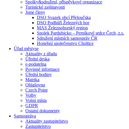
Spolky&sdružení, příspěvkové organizace
Turistické zajímavosti
Jsme členy
DSO Svazek obcí Přeloučska
DSO Podhůří Železných hor
MAS Železnohorský region
Spolek Pardubicko – Perníkové srdce Čech, z.s.
Sdružení místních samospráv ČR
Honební společenstvo Choltice
Úřad městyse
Aktuality z úřadu
Úřední deska
e-podatelna
Povinné informace
Úřední hodiny
Matrika
Ohlašovna
Czech Point
Volby
Volná místa
GDPR
Ostatní dokumenty
Samospráva
Aktuality zastupitelstvo
Zastupitelstvo