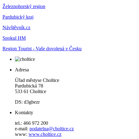
Železnohorský region
Pardubický kraj
Návštěvník.cz
Spokul HM
Region Tourist - Vaše dovolená v Česku
Adresa
Úřad městyse Choltice
Pardubická 78
533 61 Choltice
DS: d3gbezr
Kontakty
tel.: 466 972 200
e-mail:
podatelna@choltice.cz
www:
www.choltice.cz