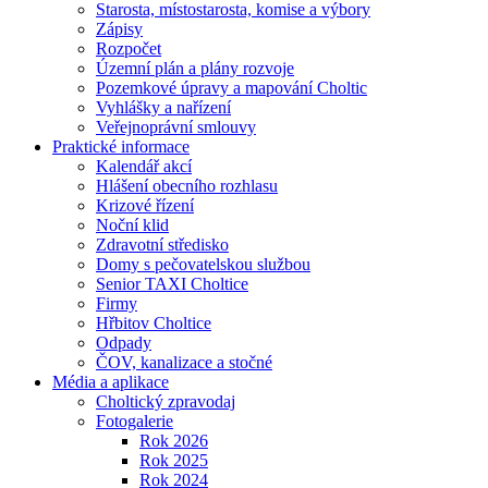
Starosta, místostarosta, komise a výbory
Zápisy
Rozpočet
Územní plán a plány rozvoje
Pozemkové úpravy a mapování Choltic
Vyhlášky a nařízení
Veřejnoprávní smlouvy
Praktické informace
Kalendář akcí
Hlášení obecního rozhlasu
Krizové řízení
Noční klid
Zdravotní středisko
Domy s pečovatelskou službou
Senior TAXI Choltice
Firmy
Hřbitov Choltice
Odpady
ČOV, kanalizace a stočné
Média a aplikace
Choltický zpravodaj
Fotogalerie
Rok 2026
Rok 2025
Rok 2024