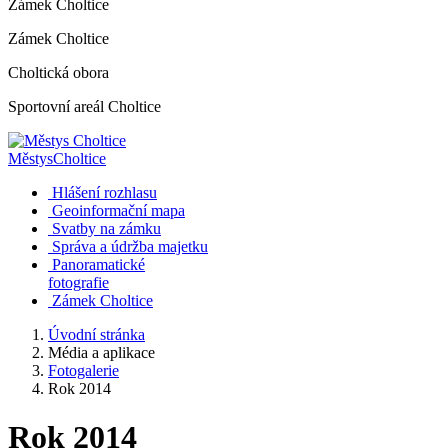
Zámek Choltice
Zámek Choltice
Choltická obora
Sportovní areál Choltice
Městys
Choltice
Hlášení rozhlasu
Geoinformační mapa
Svatby na zámku
Správa a údržba majetku
Panoramatické
fotografie
Zámek Choltice
Úvodní stránka
Média a aplikace
Fotogalerie
Rok 2014
Rok 2014