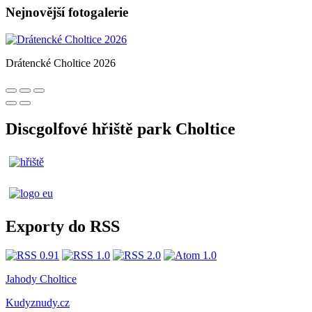
Nejnovější fotogalerie
Drátencké Choltice 2026
Discgolfové hřiště park Choltice
Exporty do RSS
Jahody Choltice
Kudyznudy.cz