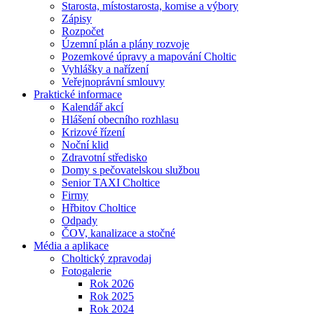
Starosta, místostarosta, komise a výbory
Zápisy
Rozpočet
Územní plán a plány rozvoje
Pozemkové úpravy a mapování Choltic
Vyhlášky a nařízení
Veřejnoprávní smlouvy
Praktické informace
Kalendář akcí
Hlášení obecního rozhlasu
Krizové řízení
Noční klid
Zdravotní středisko
Domy s pečovatelskou službou
Senior TAXI Choltice
Firmy
Hřbitov Choltice
Odpady
ČOV, kanalizace a stočné
Média a aplikace
Choltický zpravodaj
Fotogalerie
Rok 2026
Rok 2025
Rok 2024