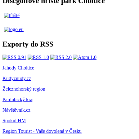
Discgolfové hřiště park Choltice
Exporty do RSS
Jahody Choltice
Kudyznudy.cz
Železnohorský region
Pardubický kraj
Návštěvník.cz
Spokul HM
Region Tourist - Vaše dovolená v Česku