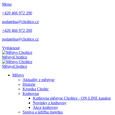
Menu
+420 466 972 200
podatelna@choltice.cz
+420 466 972 200
podatelna@choltice.cz
Vytisknout
Městys
Choltice
Městys
Choltice
Městys
Aktuality z městyse
Historie
Kronika Choltic
Knihovna
Knihovna městyse Choltice - ON-LINE katalog
Novinky z knihovny
Akce knihovny
Správa a údržba majetku