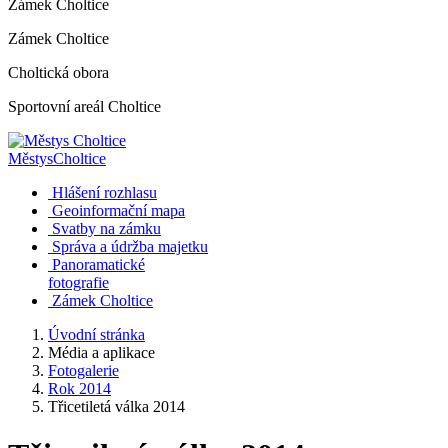
Zámek Choltice
Zámek Choltice
Choltická obora
Sportovní areál Choltice
Městys
Choltice
Hlášení rozhlasu
Geoinformační mapa
Svatby na zámku
Správa a údržba majetku
Panoramatické
fotografie
Zámek Choltice
Úvodní stránka
Média a aplikace
Fotogalerie
Rok 2014
Třicetiletá válka 2014