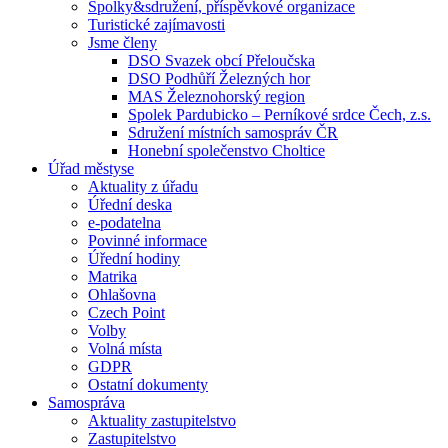
Spolky&sdružení, příspěvkové organizace
Turistické zajímavosti
Jsme členy
DSO Svazek obcí Přeloučska
DSO Podhůří Železných hor
MAS Železnohorský region
Spolek Pardubicko – Perníkové srdce Čech, z.s.
Sdružení místních samospráv ČR
Honební společenstvo Choltice
Úřad městyse
Aktuality z úřadu
Úřední deska
e-podatelna
Povinné informace
Úřední hodiny
Matrika
Ohlašovna
Czech Point
Volby
Volná místa
GDPR
Ostatní dokumenty
Samospráva
Aktuality zastupitelstvo
Zastupitelstvo