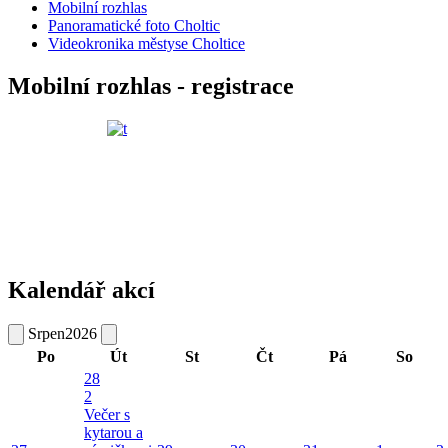
Mobilní rozhlas
Panoramatické foto Choltic
Videokronika městyse Choltice
Mobilní rozhlas - registrace
Kalendář akcí
Srpen
2026
Po
Út
St
Čt
Pá
So
28
2
Večer s
kytarou a