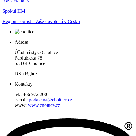
Návštěvník.cz
Spokul HM
Region Tourist - Vaše dovolená v Česku
Adresa
Úřad městyse Choltice
Pardubická 78
533 61 Choltice
DS: d3gbezr
Kontakty
tel.: 466 972 200
e-mail:
podatelna@choltice.cz
www:
www.choltice.cz