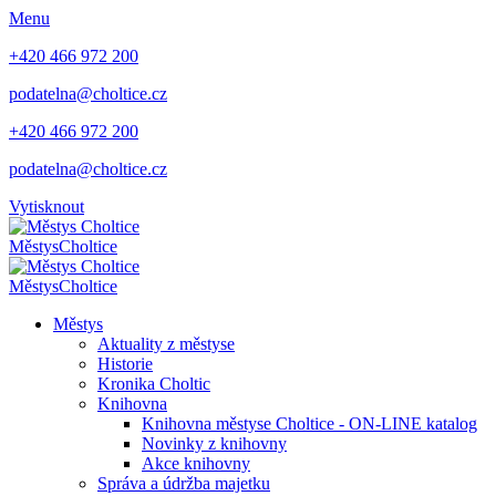
Menu
+420 466 972 200
podatelna@choltice.cz
+420 466 972 200
podatelna@choltice.cz
Vytisknout
Městys
Choltice
Městys
Choltice
Městys
Aktuality z městyse
Historie
Kronika Choltic
Knihovna
Knihovna městyse Choltice - ON-LINE katalog
Novinky z knihovny
Akce knihovny
Správa a údržba majetku