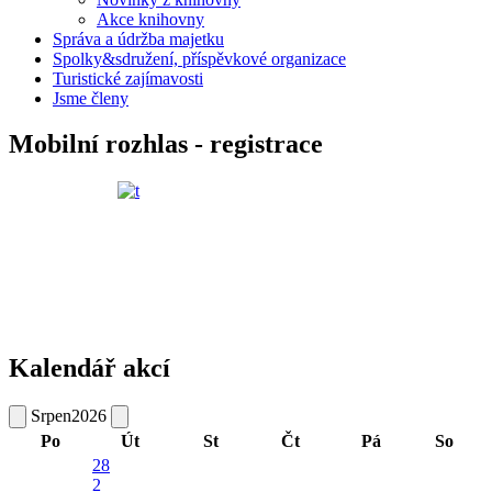
Akce knihovny
Správa a údržba majetku
Spolky&sdružení, příspěvkové organizace
Turistické zajímavosti
Jsme členy
Mobilní rozhlas - registrace
Kalendář akcí
Srpen
2026
Po
Út
St
Čt
Pá
So
28
2