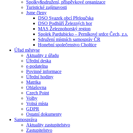
Spolky&sdružení, příspěvkové organizace
Turistické zajímavosti
Jsme členy
DSO Svazek obcí Přeloučska
DSO Podhůří Železných hor
MAS Železnohorský region
Spolek Pardubicko – Perníkové srdce Čech, z.s.
Sdružení místních samospráv ČR
Honební společenstvo Choltice
Úřad městyse
Aktuality z úřadu
Úřední deska
e-podatelna
Povinné informace
Úřední hodiny
Matrika
Ohlašovna
Czech Point
Volby
Volná místa
GDPR
Ostatní dokumenty
Samospráva
Aktuality zastupitelstvo
Zastupitelstvo