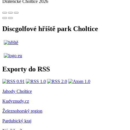
Drátencké Choltice 2026
Discgolfové hřiště park Choltice
Exporty do RSS
Jahody Choltice
Kudyznudy.cz
Železnohorský region
Pardubický kraj