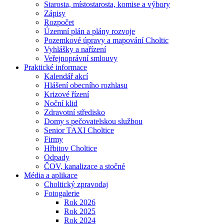
Starosta, místostarosta, komise a výbory
Zápisy
Rozpočet
Územní plán a plány rozvoje
Pozemkové úpravy a mapování Choltic
Vyhlášky a nařízení
Veřejnoprávní smlouvy
Praktické informace
Kalendář akcí
Hlášení obecního rozhlasu
Krizové řízení
Noční klid
Zdravotní středisko
Domy s pečovatelskou službou
Senior TAXI Choltice
Firmy
Hřbitov Choltice
Odpady
ČOV, kanalizace a stočné
Média a aplikace
Choltický zpravodaj
Fotogalerie
Rok 2026
Rok 2025
Rok 2024