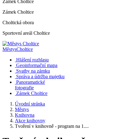
Zámek Choltice
Zámek Choltice
Choltická obora
Sportovní areál Choltice
Městys
Choltice
Hlášení rozhlasu
Geoinformační mapa
Svatby na zámku
Správa a údržba majetku
Panoramatické
fotografie
Zámek Choltice
Úvodní stránka
Městys
Knihovna
Akce knihovny
Tvoření v knihovně - program na 1....