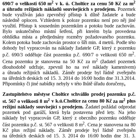
2
2
690/7 o velikosti 650 m
v k. ú. Choltice za cenu 50 Kč za m
a úhradu režijních nákladů souvisejících s prodejem.
Pozemek
bude využíván jako zpevněný přístup k dílně žadatele a bude
následně oplocen. Vzhledem k poloze pozemku není pro něj jiné
využití. Přístup k sousedním pozemkům a potoku bude zachován.
Bylo uskutečněno místní šetření, při kterém byla provedena
obhlídka místa a předjednány rozměry požadovaného pozemku.
Kolem potoka bude zachován prostor o šíři min. 4 metrů. Podle této
dohody byl vypracován na náklady žadatele GP, který z pozemku
2
p.č. 690/3 odděluje část pozemku p.č. 690/7 o velikosti 650 m
.
2
Cena pozemku je stanovena na 50 Kč za m
(žadatel pozemek
dlouhodobě udržuje, zpevnil ho na své náklady kamenivem)
a úhradu režijních nákladů. Záměr prodeje byl řádně zveřejněn
na úředních deskách od 15. 3. 2014 do 16:00 hodin dne 31.3.2014.
Připomínky či jiné nabídky nebyly v této lhůtě úřadu doručeny
.
Zastupitelstvo městyse Choltice schválilo
prodej
pozemku p.č.
2
2
st. 567 o velikosti 8 m
v k.ú.Choltice za cenu
80 Kč
za m
plus
režijní náklady
související s prodejem
.
Žadatel požádal odprodat
pozemek pod garáží, která byla postavena před lety. Na jeho
náklady byl vypracován GP, který z obecního pozemku odděluje
2
část pozemku p.č. st. 567 o velikosti 8 m
. Cena je stanovena na 80
Kč plus režijní náklady. Záměr prodeje byl řádně zveřejněn
na úředních deskách od 15. 3. 2014 do 16:00 hodin dne 31. 3.