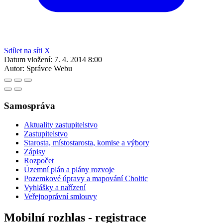
Sdílet na síti X
Datum vložení:
7. 4. 2014 8:00
Autor:
Správce Webu
Samospráva
Aktuality zastupitelstvo
Zastupitelstvo
Starosta, místostarosta, komise a výbory
Zápisy
Rozpočet
Územní plán a plány rozvoje
Pozemkové úpravy a mapování Choltic
Vyhlášky a nařízení
Veřejnoprávní smlouvy
Mobilní rozhlas - registrace