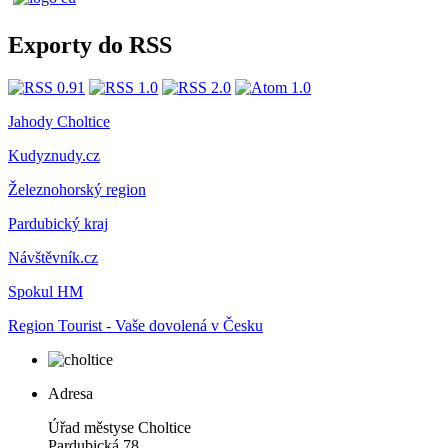
Exporty do RSS
Jahody Choltice
Kudyznudy.cz
Železnohorský region
Pardubický kraj
Návštěvník.cz
Spokul HM
Region Tourist - Vaše dovolená v Česku
Adresa
Úřad městyse Choltice
Pardubická 78