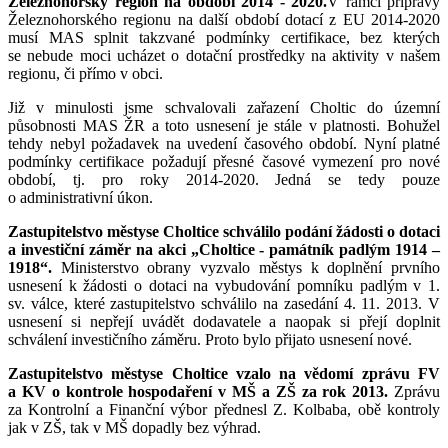
Železnohorský region na období 2014 - 2020.
V
rámci přípravy
Železnohorského regionu na další období dotací z EU 2014-2020
musí MAS splnit takzvané podmínky certifikace, bez kterých
se nebude moci ucházet o dotační prostředky na aktivity v našem
regionu, či přímo v obci.
Již v minulosti jsme schvalovali zařazení Choltic do územní
působnosti MAS ŽR a toto usnesení je stále v platnosti. Bohužel
tehdy nebyl požadavek na uvedení časového období. Nyní platné
podmínky certifikace požadují přesné časové vymezení pro nové
období, tj. pro roky 2014-2020. Jedná se tedy pouze
o administrativní úkon.
Zastupitelstvo městyse Choltice schválilo podání žádosti o dotaci
a investiční záměr na akci „Choltice - památník padlým 1914 –
1918“.
Ministerstvo obrany vyzvalo městys k doplnění prvního
usnesení k žádosti o dotaci na vybudování pomníku padlým v 1.
sv. válce, které zastupitelstvo schválilo na zasedání 4. 11. 2013. V
usnesení si nepřejí uvádět dodavatele a naopak si přejí doplnit
schválení investičního záměru. Proto bylo přijato usnesení nové.
Zastupitelstvo městyse Choltice vzalo na vědomí zprávu FV
a KV o kontrole hospodaření v MŠ a ZŠ za rok 2013.
Zprávu
za Kontrolní a Finanční výbor přednesl Z. Kolbaba, obě kontroly
jak v ZŠ, tak v MŠ dopadly bez výhrad.