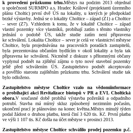
k provedení průzkumu trhu.
Městys na podzim 2013 objednal
u společnosti SURMPO a.s. Hradec Králové (projektanti územního
plánu Choltic) první dvě ÚS na lokality, u kterých je předpoklad
brzké výstavby. Jedná se o lokality Choltice – západ (Z1) a Choltice
– sever (Z7). Vzhledem k tomu, že v lokalitě Choltice – západ
vlastní pozemky více vlastníků, probíhají zatím s těmito vlastníky
jednání o podobě ÚS, takže studie zatím není připravena
ke schválení. Lokalita Choltice – sever je celá ve vlastnictví městyse
Choltice, byla projednávána na pracovních poradách zastupitelů,
byla prezentována občanům bydlícím v okolí lokality a byla tak
připravena ke schválení. Nicméně z diskuze s přítomnými občany
vyplynul podnět na zjištění zájmu o tyto nové stavební pozemky
ještě před schválením ÚS. Zastupitelstvo podnět akceptovalo
a pověřilo starostu zajištěním průzkumu trhu. Schválení studie tak
bylo odloženo.
Zastupitelstvo městyse Choltice vzalo na
vědomí
informace
o probíhající akci Revitalizace biotopů v PR a EVL Choltická
obora
.
V současné době probíhá výstavba požeráků a odpadního
potrubí.
Stavba má mírný skluz způsobený nezimním počasím,
ukončení prací je plánováno na konec května.Městys minulý týden
podal žádost o druhou platbu, která činí 3 620 tis. Kč. První platba
ve výši 1 107 tis. Kč došla na účet městyse v prosinci 2013.
Zastupitelstvo městyse Choltice
schválilo prodej pozemku p.č.