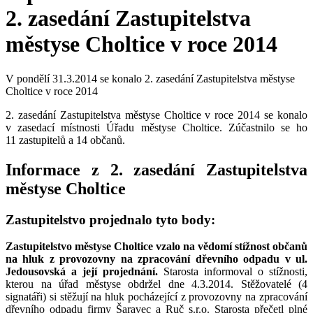
2. zasedání Zastupitelstva
městyse Choltice v roce 2014
V pondělí 31.3.2014 se konalo 2. zasedání Zastupitelstva městyse
Choltice v roce 2014
2. zasedání Zastupitelstva městyse Choltice v roce 2014 se konalo
v zasedací místnosti Úřadu městyse Choltice. Zúčastnilo se ho
11 zastupitelů a 14 občanů.
Informace z 2. zasedání Zastupitelstva
městyse Choltice
Zastupitelstvo projednalo tyto body:
Zastupitelstvo městyse Choltice vzalo na vědomí stížnost občanů
na hluk z provozovny na zpracování dřevního odpadu v ul.
Jedousovská a její projednání.
Starosta informoval o stížnosti,
kterou na úřad městyse obdržel dne 4.3.2014. Stěžovatelé (4
signatáři) si stěžují na hluk pocházející z provozovny na zpracování
dřevního odpadu firmy Šaravec a Ruč s.r.o. Starosta přečetl plné