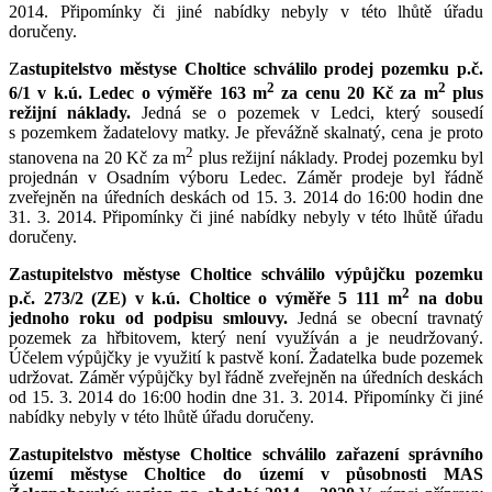
2014. Připomínky či jiné nabídky nebyly v této lhůtě úřadu
doručeny.
Z
astupitelstvo městyse Choltice schválilo
prodej pozemku p.č.
2
2
6/1 v k.ú. Ledec o výměře 163 m
za cenu 20 Kč za m
plus
režijní náklady.
Jedná se o pozemek v Ledci, který sousedí
s pozemkem žadatelovy matky. Je převážně skalnatý, cena je proto
2
stanovena na 20 Kč za m
plus režijní náklady. Prodej pozemku byl
projednán v Osadním výboru Ledec. Záměr prodeje byl řádně
zveřejněn na úředních deskách od 15. 3. 2014 do 16:00 hodin dne
31. 3. 2014. Připomínky či jiné nabídky nebyly v této lhůtě úřadu
doručeny.
Zastupitelstvo městyse Choltice schválilo
výpůjčku pozemku
2
p.č. 273/2 (ZE) v k.ú. Choltice o výměře 5 111 m
na dobu
jednoho roku od podpisu smlouvy.
Jedná se obecní travnatý
pozemek za hřbitovem, který není využíván a je neudržovaný.
Účelem výpůjčky je využití k pastvě koní. Žadatelka bude pozemek
udržovat. Záměr výpůjčky byl řádně zveřejněn na úředních deskách
od 15. 3. 2014 do 16:00 hodin dne 31. 3. 2014. Připomínky či jiné
nabídky nebyly v této lhůtě úřadu doručeny.
Zastupitelstvo městyse Choltice
schválilo zařazení správního
území
městyse Choltice
do území
v
působnosti MAS