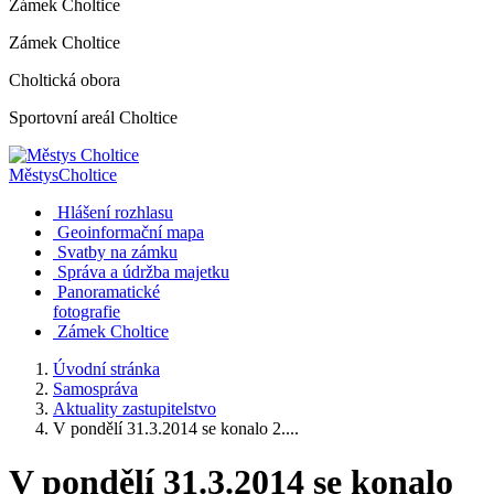
Zámek Choltice
Zámek Choltice
Choltická obora
Sportovní areál Choltice
Městys
Choltice
Hlášení rozhlasu
Geoinformační mapa
Svatby na zámku
Správa a údržba majetku
Panoramatické
fotografie
Zámek Choltice
Úvodní stránka
Samospráva
Aktuality zastupitelstvo
V pondělí 31.3.2014 se konalo 2....
V pondělí 31.3.2014 se konalo