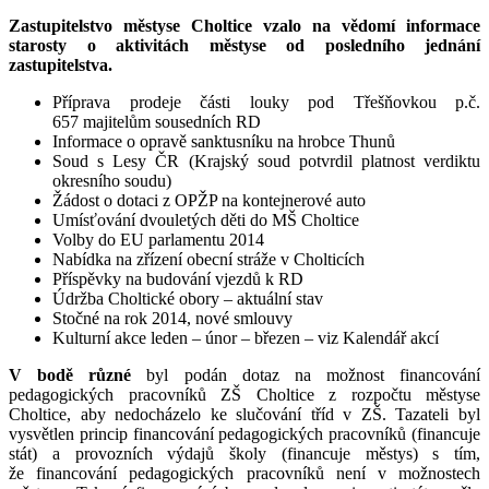
Zastupitelstvo městyse Choltice
vzalo na
vědomí
i
nformace
starosty o aktivitách městyse od posledního jednání
zastupitelstva
.
Příprava prodeje části louky pod Třešňovkou p.č.
657 majitelům sousedních RD
Informace o opravě sanktusníku na hrobce Thunů
Soud s Lesy ČR (Krajský soud potvrdil platnost verdiktu
okresního soudu)
Žádost o dotaci z OPŽP na kontejnerové auto
Umísťování dvouletých děti do MŠ Choltice
Volby do EU parlamentu 2014
Nabídka na zřízení obecní stráže v Cholticích
Příspěvky na budování vjezdů k RD
Údržba Choltické obory – aktuální stav
Stočné na rok 2014, nové smlouvy
Kulturní akce leden – únor – březen – viz Kalendář akcí
V bodě různé
b
yl podán dotaz na možnost financování
pedagogických pracovníků ZŠ Choltice z rozpočtu městyse
Choltice, aby nedocházelo ke slučování tříd v ZŠ. Tazateli byl
vysvětlen princip financování pedagogických pracovníků (financuje
stát) a provozních výdajů školy (financuje městys) s tím,
že financování pedagogických pracovníků není v možnostech