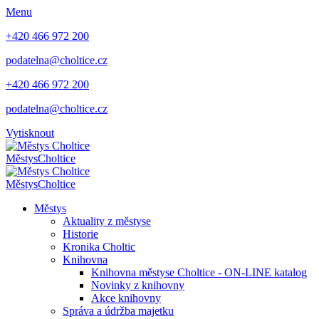
Menu
+420 466 972 200
podatelna@choltice.cz
+420 466 972 200
podatelna@choltice.cz
Vytisknout
Městys
Choltice
Městys
Choltice
Městys
Aktuality z městyse
Historie
Kronika Choltic
Knihovna
Knihovna městyse Choltice - ON-LINE katalog
Novinky z knihovny
Akce knihovny
Správa a údržba majetku