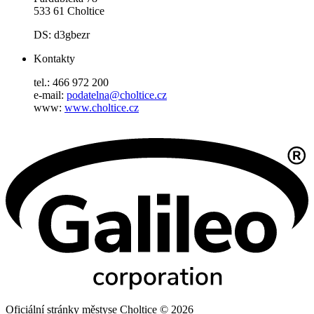
533 61 Choltice
DS: d3gbezr
Kontakty
tel.: 466 972 200
e-mail:
podatelna@choltice.cz
www:
www.choltice.cz
Oficiální stránky městyse Choltice © 2026