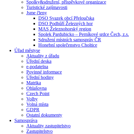
Spolky&sdružení, příspěvkové organizace
Turistické zajímavosti
Jsme členy
DSO Svazek obcí Přeloučska
DSO Podhůří Železných hor
MAS Železnohorský region
Spolek Pardubicko – Perníkové srdce Čech, z.s.
Sdružení místních samospráv ČR
Honební společenstvo Choltice
Úřad městyse
Aktuality z úřadu
Úřední deska
e-podatelna
Povinné informace
Úřední hodiny
Matrika
Ohlašovna
Czech Point
Volby
Volná místa
GDPR
Ostatní dokumenty
Samospráva
Aktuality zastupitelstvo
Zastupitelstvo