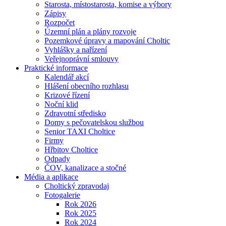
Starosta, místostarosta, komise a výbory
Zápisy
Rozpočet
Územní plán a plány rozvoje
Pozemkové úpravy a mapování Choltic
Vyhlášky a nařízení
Veřejnoprávní smlouvy
Praktické informace
Kalendář akcí
Hlášení obecního rozhlasu
Krizové řízení
Noční klid
Zdravotní středisko
Domy s pečovatelskou službou
Senior TAXI Choltice
Firmy
Hřbitov Choltice
Odpady
ČOV, kanalizace a stočné
Média a aplikace
Choltický zpravodaj
Fotogalerie
Rok 2026
Rok 2025
Rok 2024