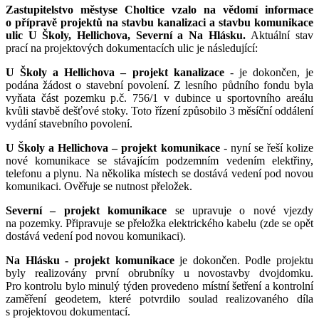
Zastupitelstvo městyse Choltice vzalo na vědomí i
nformace
o přípravě projektů na stavbu kanalizaci a stavbu komunikace
ulic U Školy, Hellichova, Severní a Na Hlásku.
Aktuální stav
prací na projektových dokumentacích ulic je následující:
U Školy a Hellichova – projekt kanalizace
- je dokončen, je
podána žádost o stavební povolení. Z lesního půdního fondu byla
vyňata část pozemku p.č. 756/1 v dubince u sportovního areálu
kvůli stavbě dešťové stoky. Toto řízení způsobilo 3 měsíční oddálení
vydání stavebního povolení.
U Školy a Hellichova – projekt komunikace
- nyní se řeší kolize
nové komunikace se stávajícím podzemním vedením elektřiny,
telefonu a plynu. Na několika místech se dostává vedení pod novou
komunikaci. Ověřuje se nutnost přeložek.
Severní – projekt komunikace
se upravuje o nové vjezdy
na pozemky. Připravuje se přeložka elektrického kabelu (zde se opět
dostává vedení pod novou komunikaci).
Na Hlásku - projekt komunikace
je dokončen. Podle projektu
byly realizovány první obrubníky u novostavby dvojdomku.
Pro kontrolu bylo minulý týden provedeno místní šetření a kontrolní
zaměření geodetem, které potvrdilo soulad realizovaného díla
s projektovou dokumentací.