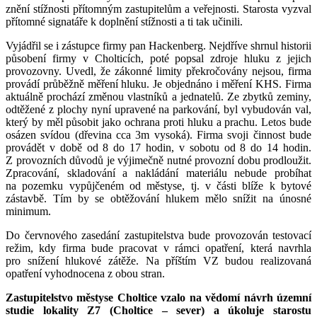
znění stížnosti přítomným zastupitelům a veřejnosti. Starosta vyzval
přítomné signatáře k doplnění stížnosti a ti tak učinili.
Vyjádřil se i zástupce firmy pan Hackenberg. Nejdříve shrnul historii
působení firmy v Cholticích, poté popsal zdroje hluku z jejich
provozovny. Uvedl, že zákonné limity překročovány nejsou, firma
provádí průběžně měření hluku. Je objednáno i měření KHS. Firma
aktuálně prochází změnou vlastníků a jednatelů. Ze zbytků zeminy,
odtěžené z plochy nyní upravené na parkování, byl vybudován val,
který by měl působit jako ochrana proti hluku a prachu. Letos bude
osázen svídou (dřevina cca 3m vysoká). Firma svoji činnost bude
provádět v době od 8 do 17 hodin, v sobotu od 8 do 14 hodin.
Z provozních důvodů je výjimečně nutné provozní dobu prodloužit.
Zpracování, skladování a nakládání materiálu nebude probíhat
na pozemku vypůjčeném od městyse, tj. v části blíže k bytové
zástavbě. Tím by se obtěžování hlukem mělo snížit na únosné
minimum.
Do červnového zasedání zastupitelstva bude provozován testovací
režim, kdy firma bude pracovat v rámci opatření, která navrhla
pro snížení hlukové zátěže. Na příštím VZ budou realizovaná
opatření vyhodnocena z obou stran.
Zastupitelstvo městyse Choltice vzalo na vědomí návrh územní
studie lokality Z7 (Choltice – sever) a úkoluje starostu