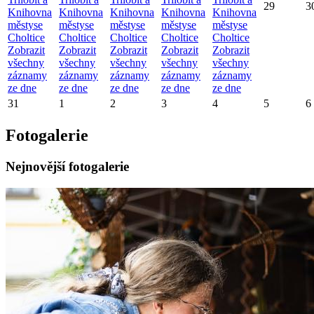
29
3
Knihovna
Knihovna
Knihovna
Knihovna
Knihovna
městyse
městyse
městyse
městyse
městyse
Choltice
Choltice
Choltice
Choltice
Choltice
Zobrazit
Zobrazit
Zobrazit
Zobrazit
Zobrazit
všechny
všechny
všechny
všechny
všechny
záznamy
záznamy
záznamy
záznamy
záznamy
ze dne
ze dne
ze dne
ze dne
ze dne
31
1
2
3
4
5
6
Fotogalerie
Nejnovější fotogalerie