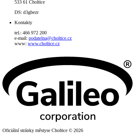
533 61 Choltice
DS: d3gbezr
Kontakty
tel.: 466 972 200
e-mail:
podatelna@choltice.cz
www:
www.choltice.cz
Oficiální stránky městyse Choltice © 2026