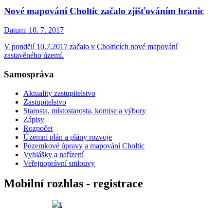
Nové mapování Choltic začalo zjišťováním hranic
Datum:
10. 7. 2017
V pondělí 10.7.2017 začalo v Cholticích nové mapování
zastavěného území.
Samospráva
Aktuality zastupitelstvo
Zastupitelstvo
Starosta, místostarosta, komise a výbory
Zápisy
Rozpočet
Územní plán a plány rozvoje
Pozemkové úpravy a mapování Choltic
Vyhlášky a nařízení
Veřejnoprávní smlouvy
Mobilní rozhlas - registrace