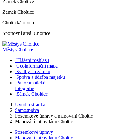
Zámek Choltice
Zámek Choltice
Choltická obora
Sportovní areál Choltice
Městys
Choltice
Hlášení rozhlasu
Geoinformační mapa
Svatby na zámku
Správa a údržba majetku
Panoramatické
fotografie
Zámek Choltice
Úvodní stránka
Samospráva
Pozemkové úpravy a mapování Choltic
Mapování intravilánu Choltic
Pozemkové úpravy
Mapování intravilánu Choltic