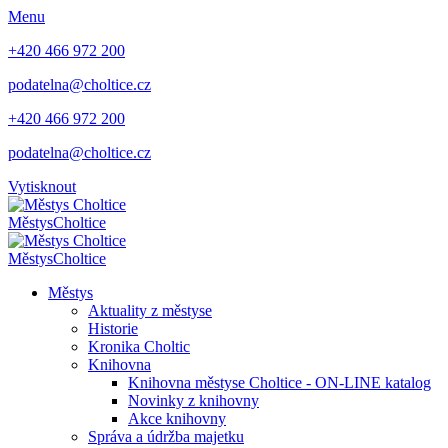
Menu
+420 466 972 200
podatelna@choltice.cz
+420 466 972 200
podatelna@choltice.cz
Vytisknout
Městys
Choltice
Městys
Choltice
Městys
Aktuality z městyse
Historie
Kronika Choltic
Knihovna
Knihovna městyse Choltice - ON-LINE katalog
Novinky z knihovny
Akce knihovny
Správa a údržba majetku