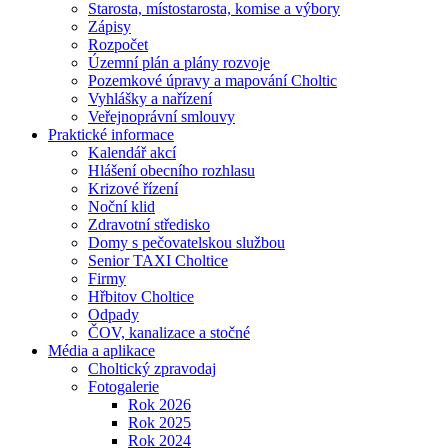
Starosta, místostarosta, komise a výbory
Zápisy
Rozpočet
Územní plán a plány rozvoje
Pozemkové úpravy a mapování Choltic
Vyhlášky a nařízení
Veřejnoprávní smlouvy
Praktické informace
Kalendář akcí
Hlášení obecního rozhlasu
Krizové řízení
Noční klid
Zdravotní středisko
Domy s pečovatelskou službou
Senior TAXI Choltice
Firmy
Hřbitov Choltice
Odpady
ČOV, kanalizace a stočné
Média a aplikace
Choltický zpravodaj
Fotogalerie
Rok 2026
Rok 2025
Rok 2024