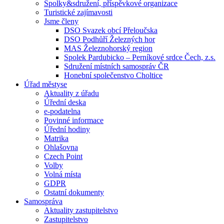
Spolky&sdružení, příspěvkové organizace
Turistické zajímavosti
Jsme členy
DSO Svazek obcí Přeloučska
DSO Podhůří Železných hor
MAS Železnohorský region
Spolek Pardubicko – Perníkové srdce Čech, z.s.
Sdružení místních samospráv ČR
Honební společenstvo Choltice
Úřad městyse
Aktuality z úřadu
Úřední deska
e-podatelna
Povinné informace
Úřední hodiny
Matrika
Ohlašovna
Czech Point
Volby
Volná místa
GDPR
Ostatní dokumenty
Samospráva
Aktuality zastupitelstvo
Zastupitelstvo