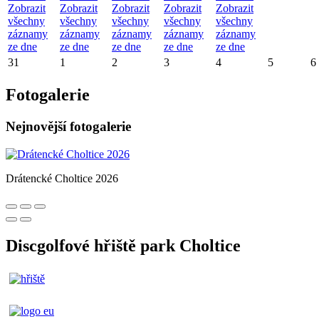
Zobrazit
Zobrazit
Zobrazit
Zobrazit
Zobrazit
všechny
všechny
všechny
všechny
všechny
záznamy
záznamy
záznamy
záznamy
záznamy
ze dne
ze dne
ze dne
ze dne
ze dne
31
1
2
3
4
5
6
Fotogalerie
Nejnovější fotogalerie
Drátencké Choltice 2026
Discgolfové hřiště park Choltice