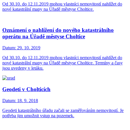
Od 30.10. do 12.11.2019 mohou vlastníci nemovitostí nahlížet do
nové katastrální mapy na Úřadě městyse Choltice.
Oznámení o nahlížení do nového katastrálního
operátu na Úřadě městyse Choltice
Datum:
29. 10. 2019
Od 30.10. do 12.11.2019 mohou vlastníci nemovitostí nahlížet do
nové katastrální mapy na Úřadě městyse Choltice. Termíny a časy
jsou uvedeny v letáku.
Geodeti v Cholticích
Datum:
18. 9. 2018
Geodeti katastrálního úřadu začali se zaměřováním nemovitostí. Je
potřeba jim umožnit vstup na pozemek.